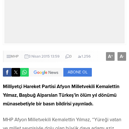
A
A
+
-
MHP
3 Nisan 2015 13:59
0
1.256
ABONE OL
Milliyetçi Hareket Partisi Afyon Milletvekili Kemalettin
Yılmaz, Başbuğ Alparslan Türkeş’in ölüm yıl dönümü
münasebetiyle bir basın bildirisi yayınladı.
MHP Afyon Milletvekili Kemalettin Yılmaz, “Yüreği vatan
ve millet sevgisiyle dolu olan büyük dava adamı aziz