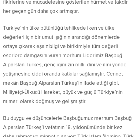
fikirlerine ve mücadelesine gösterilen hürmet ve takdir
her geçen gün daha çok artmıştır.
Türkiye’nin ülke bütünlüğü tehlikede iken ve ülke
değerleri için bir umut ışığının arandığı dönemlerde
ortaya çıkarak eşsiz bilgi ve birikimiyle tüm değerli
eserlere damgasını vuran merhum Liderimiz Başbuğ
Alparslan Türkeş, gençliğimizin milli, dini ve ilmi yönde
yetişmesine ciddi oranda katkılar sağlamıştır. Cennet
mekân Başbuğ Alparslan Türkeş’in ifade ettiği gibi,
Milliyetçi-Ülkücü Hareket, büyük ve güçlü Türkiye’nin
mimarı olarak doğmuş ve gelişmiştir.
Bu duygu ve düşüncelerle Başbuğumuz merhum Başbuğ
Alparslan Türkeş’i vefatının 18. yıldönümünde bir kez
daha rahmet ve minnetle anıyor; Türk-İslam âlemine, Türk