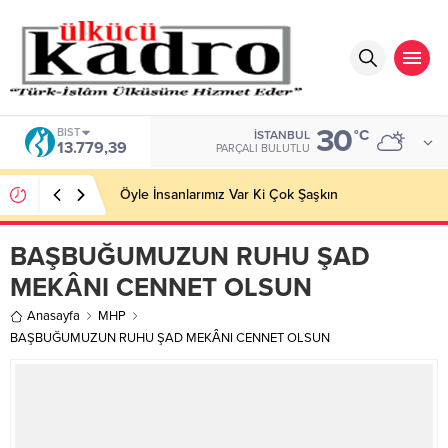
30
BIST
°C
İSTANBUL
13.779,39
PARÇALI BULUTLU
Öyle İnsanlarımız Var Ki Çok Şaşkın
BAŞBUĞUMUZUN RUHU ŞAD
MEKÂNI CENNET OLSUN
Anasayfa
MHP
BAŞBUĞUMUZUN RUHU ŞAD MEKÂNI CENNET OLSUN