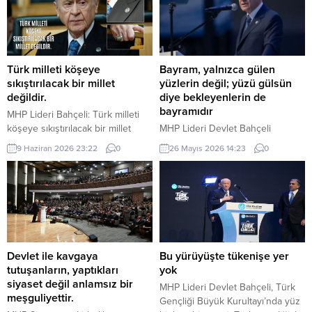
Türk milleti köşeye
Bayram, yalnızca gülen
sıkıştırılacak bir millet
yüzlerin değil; yüzü gülsün
değildir.
diye bekleyenlerin de
bayramıdır
MHP Lideri Bahçeli: Türk milleti
köşeye sıkıştırılacak bir millet
MHP Lideri Devlet Bahçeli
değildir. Türk milleti, karşısına
“Bugün bizlere düşen, bayramın
9 Haziran 2026 23:22
0
26 Mayıs 2026 14:23
0
yedi düvel de dizilse tarih
manasını yalnızca kendi
sahnesinden silinecek bir millet
hanelerimize hapsetmemek; bu
değildir. Türkiye, ham hayaller
mübarek iklimi yetimin başını
kurulup çizilen haritaların
okşayan ele, yoksulun sofrasına
kenarına sıkıştırılacak, eline bir
uzanan lokmaya, yaşlının duasını
avuç toprak verilip denizlerinden
alan güler yüze, yalnızın kapısını
koparılacak bir ülke değildir.
çalan muhabbete dönüştürmektir.
Devlet Bahçeli MHP TBMM Grup
Çünkü bayram, yalnızca gülen
Devlet ile kavgaya
Bu yürüyüşte tükenişe yer
Toplantısı’nda Türkiye’nin
yüzlerin değil; yüzü gülsün diye
tutuşanların, yaptıkları
yok
gündemine ve...
bekleyenlerin de bayramıdır.
siyaset değil anlamsız bir
MHP Lideri Devlet Bahçeli, Türk
Bayram, yalnızca varlık içinde...
meşguliyettir.
Gençliği Büyük Kurultayı’nda yüz