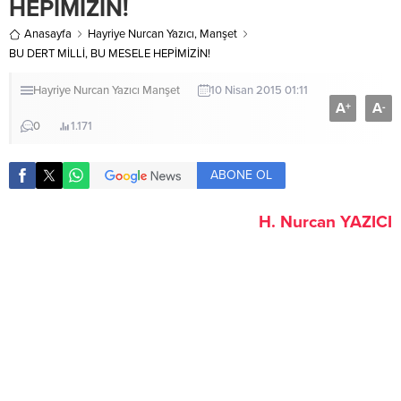
HEPİMİZİN!
Anasayfa
Hayriye Nurcan Yazıcı
,
Manşet
BU DERT MİLLİ, BU MESELE HEPİMİZİN!
Hayriye Nurcan Yazıcı
Manşet
10 Nisan 2015 01:11
A
A
+
-
0
1.171
ABONE OL
H. Nurcan YAZICI