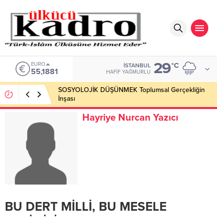
29
EURO
°C
İSTANBUL
55,1881
HAFIF YAĞMURLU
SOSYOLOJİK DÜŞÜNMEK Toplumsal Gerçekliğin
İnşası
Hayriye Nurcan Yazıcı
BU DERT MİLLİ, BU MESELE