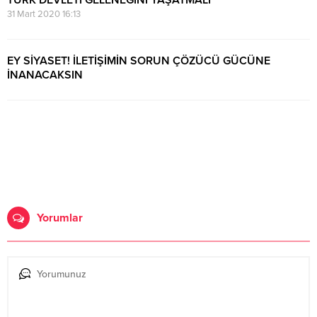
TÜRK DEVLETİ GELENEĞİNİ YAŞATMALI
31 Mart 2020 16:13
EY SİYASET! İLETİŞİMİN SORUN ÇÖZÜCÜ GÜCÜNE
İNANACAKSIN
15 Ocak 2020 00:20
Yorumlar