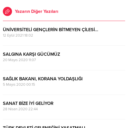
Yazarın Diğer Yazıları
ÜNİVERSİTELİ GENÇLERİN BİTMEYEN ÇİLESİ…
12 Eylül 2021 18:02
SALGINA KARŞI GÜCÜMÜZ
20 Mayıs 2020 11:07
SAĞLIK BAKANI, KORANA YOLDAŞLIĞI
5 Mayıs 2020 00:15
SANAT BİZE İYİ GELİYOR
28 Nisan 2020 22:44