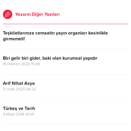
Yazarın Diğer Yazıları
Teşkilatlarınıza cemaatin yayın organları kesinlikle
girmemeli!
15 Temmuz 2026 10:23
Biri gelir biri gider, baki olan kurumsal yapıdır
16 Haziran 2026 15:08
Arif Nihat Asya
5 Ocak 2025 06:22
Türkeş ve Tarih
4 Nisan 2018 00:41