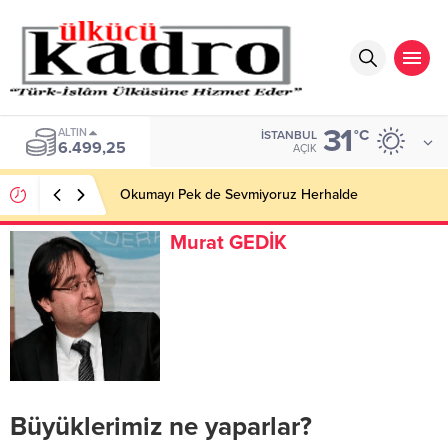
31
ALTIN
°C
İSTANBUL
6.499,25
AÇIK
Okumayı Pek de Sevmiyoruz Herhalde
Murat GEDİK
Büyüklerimiz ne yaparlar?