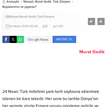
Anasayfa
Manşet
,
Murat Gedik
,
Türk Dünyası
Büyüklerimiz ne yaparlar?
Manşet
Murat Gedik
Türk Dünyası
A
A
+
-
25 Nisan 2015 00:29
0
1.533
ABONE OL
Murat Gedik
24 Nisan; Türk milletinin şanlı tarih sayfasına eklenmek
istenen bir kara lekedir. Her sene bu tarihte Dünya’nın
her yerinde sözde Ermeni sorunu gündeme getirilir ve