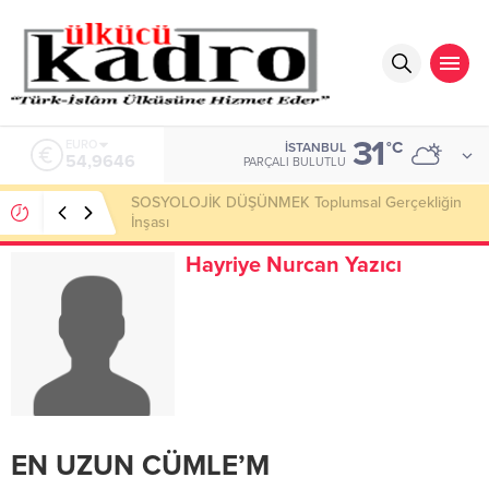
31
ALTIN
°C
İSTANBUL
6.488,95
PARÇALI BULUTLU
Okumayı Pek de Sevmiyoruz Herhalde
Hayriye Nurcan Yazıcı
EN UZUN CÜMLE’M