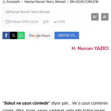
Anasayfa
Hayriye Nurcan Yazıcı
,
Manşet
EN UZUN CÜMLE’M
Hayriye Nurcan Yazıcı
Manşet
A
A
+
-
16 Nisan 2015 23:25
0
1.559
ABONE OL
H. Nurcan YAZICI
“
Sükut ne uzun cümledir
” diyor şair… Ve o uzun cümlenin
içinde, öfke, isyan, sevgi, sadakat, vefa gibi bütün insani