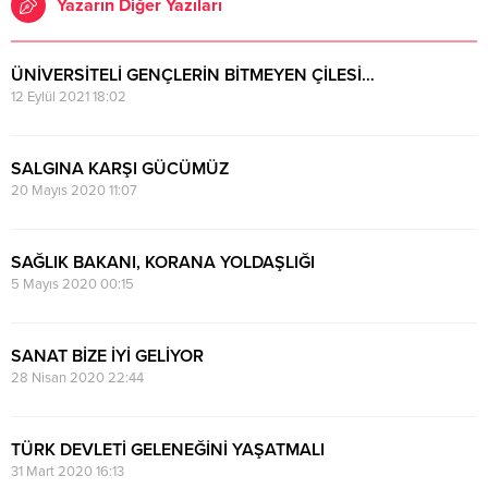
Yazarın Diğer Yazıları
ÜNİVERSİTELİ GENÇLERİN BİTMEYEN ÇİLESİ…
12 Eylül 2021 18:02
SALGINA KARŞI GÜCÜMÜZ
20 Mayıs 2020 11:07
SAĞLIK BAKANI, KORANA YOLDAŞLIĞI
5 Mayıs 2020 00:15
SANAT BİZE İYİ GELİYOR
28 Nisan 2020 22:44
TÜRK DEVLETİ GELENEĞİNİ YAŞATMALI
31 Mart 2020 16:13