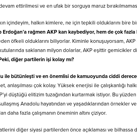
devam ettirilmesi ve en ufak bir sorguya maruz bırakılmaması
ın içindeyim, halkın kimlere, ne için tepkili olduklarını bire
p Erdoğan’a rağmen AKP kan kaybediyor, hem de çok fazla
en öfkeli olduklarını biliyorlar. Kiminle konuşuyorsam, AKP 
 kutularında saklanan milyon dolarlar, AKP eşittir gemicikler d
ki, diğer partilerin işi kolay mı?
lu ile bütünleşti ve en önemlisi de kamuoyunda ciddi derec
et, anlaşılması çok kolay. Yüksek enerjisi ile çalışkanlığı hal
P’yi düştüğü elitizim tuzağından kurtarmak istiyor. Bu yüzden
sullaşmış Anadolu hayatından ve yaşadıklarından örnekler ver
dan daha fazla çalışmanın öneminin altını çiziyor.
atlerini diğer siyasi partilerden önce açıklaması ve bilhassa 