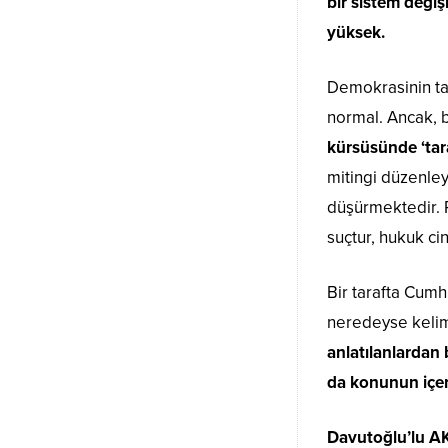
bir sistem değiş
yüksek.
Demokrasinin tam
normal. Ancak, 
kürsüsünde ‘tara
mitingi düzenle
düşürmektedir. R
suçtur, hukuk cin
Bir tarafta Cumh
neredeyse kelim
anlatılanlardan
da konunun içer
Davutoğlu’lu AK