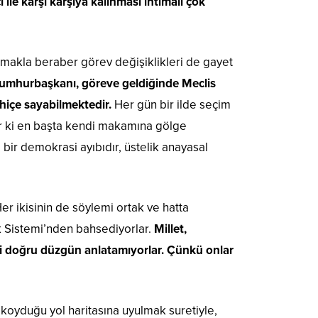
 ile karşı karşıya kalınması ihtimali çok
olmakla beraber görev değişiklikleri de gayet
umhurbaşkanı, göreve geldiğinde Meclis
 hiçe sayabilmektedir.
Her gün bir ilde seçim
ir ki en başta kendi makamına gölge
 bir demokrasi ayıbıdır, üstelik anayasal
r ikisinin de söylemi ortak ve hatta
 Sistemi’nden bahsediyorlar.
Millet,
’ni doğru düzgün anlatamıyorlar. Çünkü onlar
 koyduğu yol haritasına uyulmak suretiyle,