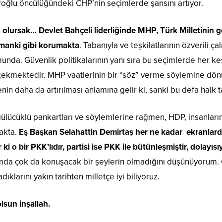
roğlu öncülüğündeki CHP’nin seçimlerde şansını artıyor.
olursak… Devlet Bahçeli liderliğinde MHP, Türk Milletinin
zamanki gibi korumakta
. Tabanıyla ve teşkilatlarının özverili ç
munda. Güvenlik politikalarının yanı sıra bu seçimlerde her k
 çekmektedir. MHP vaatlerinin bir “söz” verme söylemine dön
nin daha da artırılması anlamına gelir ki, sanki bu defa halk t
gülücüklü pankartları ve söylemlerine rağmen, HDP, insanları
makta.
Eş Başkan Selahattin Demirtaş her ne kadar ekranlarda
i o bir PKK’lıdır, partisi ise PKK ile bütünleşmiştir, dolayısıy
mda çok da konuşacak bir şeylerin olmadığını düşünüyorum. Ç
dıklarını yakın tarihten milletçe iyi biliyoruz.
olsun inşallah.