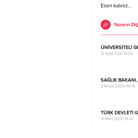
Esen kalınız…
Yazarın Diğ
ÜNİVERSİTELİ G
12 Eylül 2021 18:02
SAĞLIK BAKANI
5 Mayıs 2020 00:15
TÜRK DEVLETİ 
31 Mart 2020 16:13