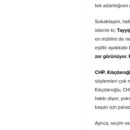
tek adamlığının 
Sokaktayım, halk
isterim ki;
Tayyi
en mühimi de ned
eşittir ayakkabı
zor görünüyor. Pe
CHP, Kılıçdaroğ
söylemleri çok n
Kılıçdaroğlu, CH
hakkı diyor, yok
başarı için para
Ayrıca, seçim va