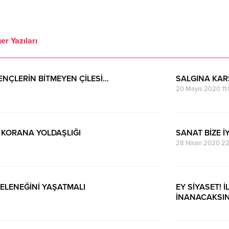
er Yazıları
ENÇLERİN BİTMEYEN ÇİLESİ…
SALGINA KA
20 Mayıs 2020 11:
, KORANA YOLDAŞLIĞI
SANAT BİZE İ
28 Nisan 2020 22
GELENEĞİNİ YAŞATMALI
EY SİYASET!
İNANACAKSI
15 Ocak 2020 00