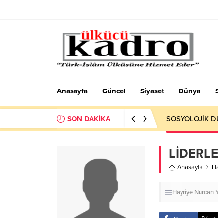
Anasayfa
Güncel
Siyaset
Dünya
SON DAKİKA
Okumayı Pek de
LİDERL
Anasayfa
Ha
Hayriye Nurcan Y