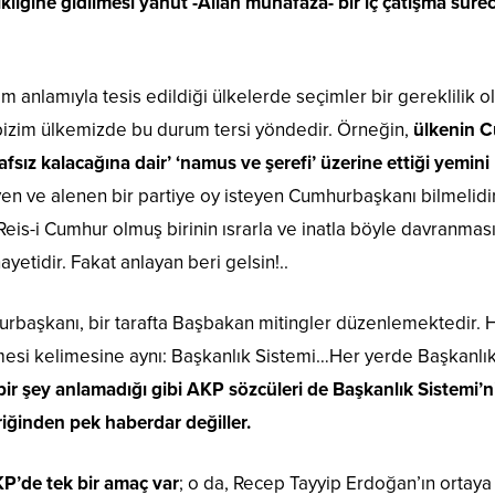
ikliğine gidilmesi yahut -Allah muhafaza- bir iç çatışma süreci
 anlamıyla tesis edildiği ülkelerde seçimler bir gereklilik 
bizim ülkemizde bu durum tersi yöndedir. Örneğin,
ülkenin C
fsız kalacağına dair’ ‘namus ve şerefi’ üzerine ettiği yemini
yen ve alenen bir partiye oy isteyen Cumhurbaşkanı bilmelid
eis-i Cumhur olmuş birinin ısrarla ve inatla böyle davranması
ayetidir. Fakat anlayan beri gelsin!..
urbaşkanı, bir tarafta Başbakan mitingler düzenlemektedir. He
esi kelimesine aynı: Başkanlık Sistemi…Her yerde Başkanlık
 bir şey anlamadığı gibi AKP sözcüleri de Başkanlık Sistemi
iğinden pek haberdar değiller.
P’de tek bir amaç var
; o da, Recep Tayyip Erdoğan’ın ortaya