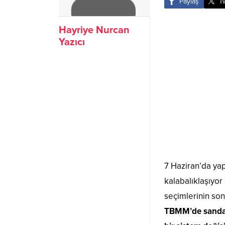
Paylaş
T
Hayriye Nurcan
Yazıcı
7 Haziran’da yap
kalabalıklaşıyor
seçimlerinin son
TBMM’de sandaly