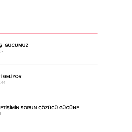
RŞI GÜCÜMÜZ
07
Yİ GELİYOR
:44
 İLETİŞİMİN SORUN ÇÖZÜCÜ GÜCÜNE
N
:20