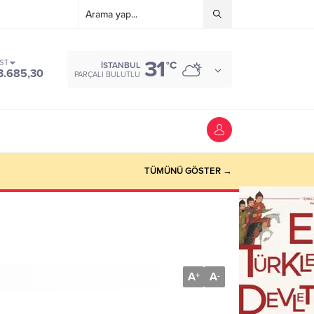
31
IST
°C
İSTANBUL
3.685,30
PARÇALI BULUTLU
TÜMÜNÜ GÖSTER →
A
A
+
-