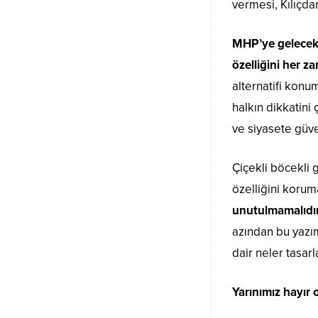
vermesi, Kılıçda
MHP’ye gelecek 
özelliğini her 
alternatifi konu
halkın dikkatini
ve siyasete güve
Çiçekli böcekli 
özelliğini koru
unutulmamalıdır k
azından bu yazı
dair neler tasarla
Yarınımız hayır 