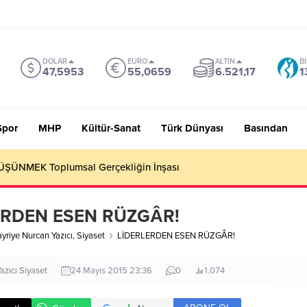
DOLAR
EURO
ALTIN
B
47,5953
55,0659
6.521,17
1
Spor
MHP
Kültür-Sanat
Türk Dünyası
Basından
 Sevmiyoruz Herhalde
ERDEN ESEN RÜZGÂR!
yriye Nurcan Yazıcı
,
Siyaset
LİDERLERDEN ESEN RÜZGÂR!
azıcı
Siyaset
24 Mayıs 2015 23:36
0
1.074