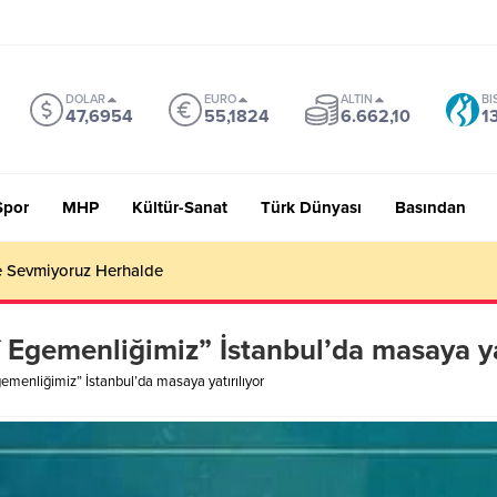
DOLAR
EURO
ALTIN
BI
47,6954
55,1824
6.662,10
1
Spor
MHP
Kültür-Sanat
Türk Dünyası
Basından
 Sevmiyoruz Herhalde
î Egemenliğimiz” İstanbul’da masaya yat
gemenliğimiz” İstanbul’da masaya yatırılıyor