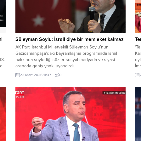
mi
Süleyman Soylu: İsrail diye bir memleket kalmaz
Te
AK Parti İstanbul Milletvekili Süleyman Soylu’nun
‘Te
Gaziosmanpaşa’daki bayramlaşma programında İsrail
Kar
38.
hakkında söylediği sözler sosyal medyada ve siyasi
oy
dı.
arenada geniş yankı uyandırdı.
İmr
Par
22 Mart 2026 11:37
0
TİP
Dem
len