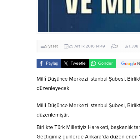
Siyaset
25 Aralık 2016 14:49
0
1.388
Paylaş
Tweetle
Gönder
Millî Düşünce Merkezi İstanbul Şubesi, Birlikt
düzenleyecek.
Millî Düşünce Merkezi İstanbul Şubesi, Birlikt
düzenlemiştir.
Birlikte Türk Milletiyiz Hareketi, başkanlık
Geçtiğimiz günlerde Ankara’da düzenlenen “