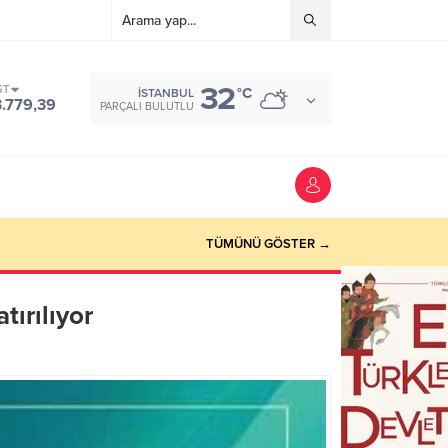
32
ST
°C
İSTANBUL
3.779,39
PARÇALI BULUTLU
TÜMÜNÜ GÖSTER →
ırılıyor