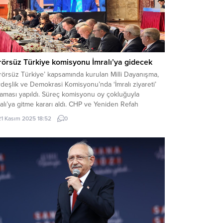
rörsüz Türkiye komisyonu İmralı’ya gidecek
rörsüz Türkiye’ kapsamında kurulan Milli Dayanışma,
deşlik ve Demokrasi Komisyonu’nda ‘İmralı ziyareti’
laması yapıldı. Süreç komisyonu oy çokluğuyla
alı’ya gitme kararı aldı. CHP ve Yeniden Refah
tisi’nin katılmadığı oylamada; AK Parti, MHP, DEM Parti,
21 Kasım 2025 18:52
0
, EMEP, ‘evet’ oyu verirken; DSP, HÜDA-PAR,
okrat Parti, ‘hayır’ oyu verdi. Yeni Yol Grubu ise...