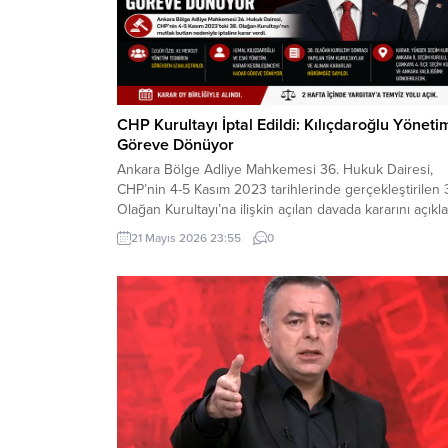
CHP Kurultayı İptal Edildi: Kılıçdaroğlu Yöneti
Göreve Dönüyor
Ankara Bölge Adliye Mahkemesi 36. Hukuk Dairesi,
CHP’nin 4-5 Kasım 2023 tarihlerinde gerçekleştirilen 
Olağan Kurultayı’na ilişkin açılan davada kararını açıkla
Mahkeme, kurultayın “mutlak butlan” gerekçesiyle
21 Mayıs 2026 23:55
0
geçersiz olduğuna hükmederek, kurultayın yapıldığı
tarihten itibaren iptal edilmesine karar verdi. Kararla
birlikte, söz konusu kurultay sonrasında gerçekleştiri
tüm olağan ve olağanüstü kurultayların yanı...