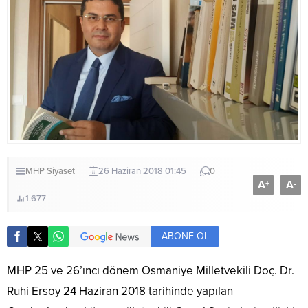
MHP
Siyaset
26 Haziran 2018 01:45
0
A
A
+
-
1.677
ABONE OL
MHP 25 ve 26’ıncı dönem Osmaniye Milletvekili Doç. Dr.
Ruhi Ersoy 24 Haziran 2018 tarihinde yapılan