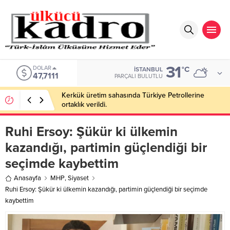
31
DOLAR
°C
İSTANBUL
47,7111
PARÇALI BULUTLU
Kerkük üretim sahasında Türkiye Petrollerine
ortaklık verildi.
Ruhi Ersoy: Şükür ki ülkemin
kazandığı, partimin güçlendiği bir
seçimde kaybettim
Anasayfa
MHP
,
Siyaset
Ruhi Ersoy: Şükür ki ülkemin kazandığı, partimin güçlendiği bir seçimde
kaybettim