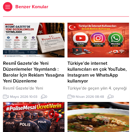
Benzer Konular
Resmî Gazete’de Yeni
Türkiye’de internet
Düzenlemeler Yayımlandı :
kullanıcıları en çok YouTube,
Barolar İçin Reklam Yasağına
Instagram ve WhatsApp
Yeni Düzenleme
kullanıyor
Resmî Gazete’de Yeni
Türkiye'de geçen yılın 4. çeyreği
Düzenlemeler Yayımlandı 2 Mayıs
itibarıyla toplam internet trafiğinde
2 Mayıs 2026 10:03
0
19 Nisan 2026 08:48
0
2026 tarihli Resmî Gazete’de
en yüksek paya sahip uygulama
yayımlanan kararlar ile kamu
yüzde 44,3 ile YouTube olurken
yönetimi, hukuk sistemi ve eğitim
bu dönemde anlık mesajlaşmada
alanlarında önemli düzenlemeler
Instagram yüzde 64,1, internet
yürürlüğe girdi. Yapılan
üzerinden sesli konuşmada ise
değişiklikler; idari yapıların
WhatsApp yüzde 55,9 ile ilk