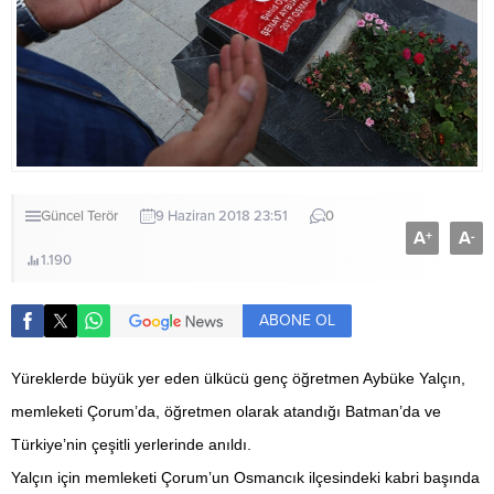
Güncel
Terör
9 Haziran 2018 23:51
0
A
A
+
-
1.190
ABONE OL
Yüreklerde büyük yer eden ülkücü genç öğretmen Aybüke Yalçın,
memleketi Çorum’da, öğretmen olarak atandığı Batman’da ve
Türkiye’nin çeşitli yerlerinde anıldı.
Yalçın için memleketi Çorum’un Osmancık ilçesindeki kabri başında