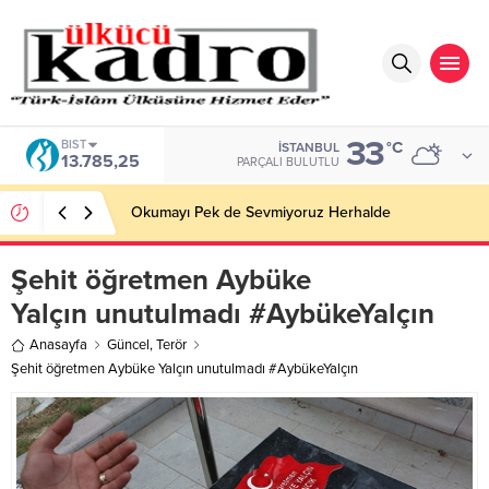
33
BIST
°C
İSTANBUL
13.785,25
PARÇALI BULUTLU
Okumayı Pek de Sevmiyoruz Herhalde
Şehit öğretmen Aybüke
Yalçın unutulmadı #AybükeYalçın
Anasayfa
Güncel
,
Terör
Şehit öğretmen Aybüke Yalçın unutulmadı #AybükeYalçın