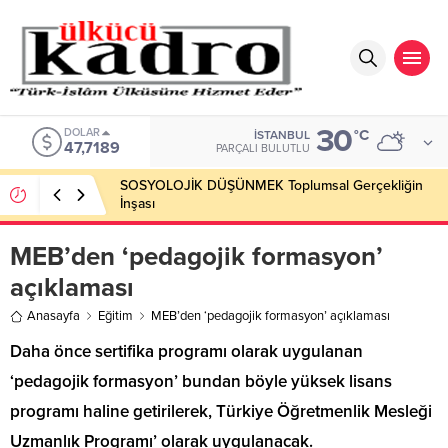
30
DOLAR
°C
İSTANBUL
47,7189
PARÇALI BULUTLU
SOSYOLOJİK DÜŞÜNMEK Toplumsal Gerçekliğin
İnşası
MEB’den ‘pedagojik formasyon’
açıklaması
Anasayfa
Eğitim
MEB’den ‘pedagojik formasyon’ açıklaması
Daha önce sertifika programı olarak uygulanan
‘pedagojik formasyon’ bundan böyle yüksek lisans
programı haline getirilerek, Türkiye Öğretmenlik Mesleği
Uzmanlık Programı’ olarak uygulanacak.