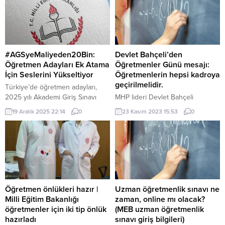
#AGSyeMaliyeden20Bin:
Devlet Bahçeli’den
Öğretmen Adayları Ek Atama
Öğretmenler Günü mesajı:
İçin Seslerini Yükseltiyor
Öğretmenlerin hepsi kadroya
geçirilmelidir.
Türkiye’de öğretmen adayları,
2025 yılı Akademi Giriş Sınavı
MHP lideri Devlet Bahçeli
(AGS) kapsamında açıklanan
“Öğretmenler Günü”
19 Aralık 2025 22:14
0
23 Kasım 2023 15:53
0
kontenjanlara tepki göstererek,
münasebetiyle bir mesaj
Maliye Bakanlığı’ndan en az 20
yayınladı: Ruhu büyük olanların,
bin ek atama talep ediyor. Sosyal
yaşadığı dönemlere sığmayıp
medyada hızla yayılan
çağlar üstüne sıçrayanların
#AGSyeMaliyeden20Bin etiketiyle
mutlaka rahle-i tedrisinden
binlerce paylaşım yapılırken,
geçtikleri bir öğretmenleri, bir
adaylar eğitim sistemindeki
büyükleri, yalçın bir dağ gibi
öğretmen açığını ve ücretli
arkalarında duran muhterem
Öğretmen önlükleri hazır |
Uzman öğretmenlik sınavı ne
öğretmenlik sorununu gündeme
hocaları vardır ve bu durum
Milli Eğitim Bakanlığı
zaman, online mı olacak?
taşıyor. Son dönemde Milli Eğitim
kaçınılmaz bir hayat gerçeğidir. İlk
öğretmenler için iki tip önlük
(MEB uzman öğretmenlik
Bakanlığı (MEB)...
kalemi elimize aldığımızda, ilk harfi
hazırladı
sınavı giriş bilgileri)