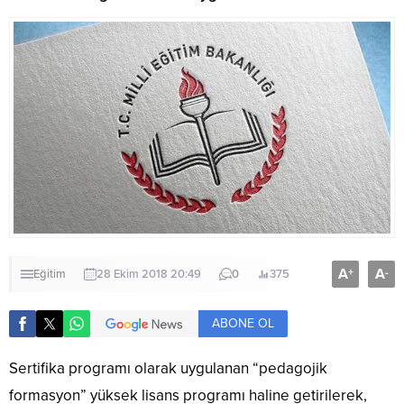
A
A
+
-
Eğitim
28 Ekim 2018 20:49
0
375
ABONE OL
Sertifika programı olarak uygulanan “pedagojik
formasyon” yüksek lisans programı haline getirilerek,