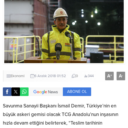
A
A
+
-
Ekonomi
6 Aralık 2018 01:52
0
344
ABONE OL
Savunma Sanayii Başkanı İsmail Demir, Türkiye’nin en
büyük askeri gemisi olacak TCG Anadolu’nun inşasının
hızla devam ettiğini belirterek, “Teslim tarihinin