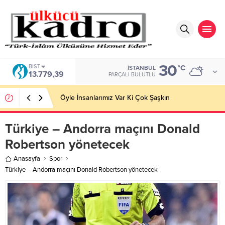
30
BIST
°C
İSTANBUL
13.779,39
PARÇALI BULUTLU
Öyle İnsanlarımız Var Ki Çok Şaşkın
Türkiye – Andorra maçını Donald
Robertson yönetecek
Anasayfa
Spor
Türkiye – Andorra maçını Donald Robertson yönetecek