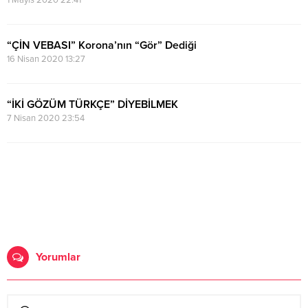
1 Mayıs 2020 22:41
“ÇİN VEBASI” Korona’nın “Gör” Dediği
16 Nisan 2020 13:27
“İKİ GÖZÜM TÜRKÇE” DİYEBİLMEK
7 Nisan 2020 23:54
Yorumlar