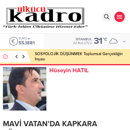
31
ALTIN
°C
İSTANBUL
6.660,55
AZ BULUTLU
Okumayı Pek de Sevmiyoruz Herhalde
Hüseyin HATIL
MAVİ VATAN’DA KAPKARA