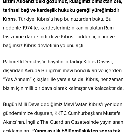
Bizim Akdeniz’deki gözümüz, kulağımız olmaktan öte,
tarihsel bağ ve kardeşlik hukuku gereği yüreğimizdir
Kıbrıs.
Türkiye, Kıbrıs’a hep bu nazardan baktı. Bu
nedenle 1974’te, kardeşlerimizin kanını akıtan Rum
faşizmine darbe indirdi ve Kıbrıs Türkleri için hür ve
bağımsız Kıbrıs devletinin yolunu açtı.
Rahmetli Denktaş’ın hayatını adadığı Kıbrıs Davası,
dışarıdan Avrupa Birliği’nin mavi boncukları ve içerden
“Yes Annem” çıkışları ile yara alsa da, Kıbrıs, her zaman
bizim için milli bir dava olarak kalmıştır ve kalacaktır da.
Bugün Milli Dava dediğimiz Mavi Vatan Kıbrıs’ı yeniden
gündemimize düşüren, KKTC Cumhurbaşkanı Mustafa
Akıncı’nın, İngiliz The Guardian Gazetesinde yayınlanan
açıklamaları.
“Yarım asırlık bölünmüşlükten sonra tek