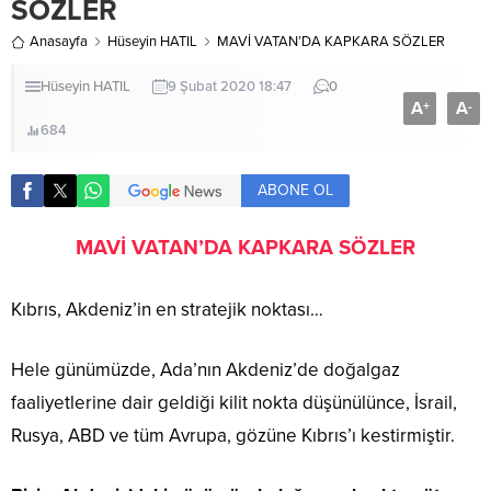
SÖZLER
Anasayfa
Hüseyin HATIL
MAVİ VATAN’DA KAPKARA SÖZLER
Hüseyin HATIL
9 Şubat 2020 18:47
0
A
A
+
-
684
ABONE OL
MAVİ VATAN’DA KAPKARA SÖZLER
Kıbrıs, Akdeniz’in en stratejik noktası…
Hele günümüzde, Ada’nın Akdeniz’de doğalgaz
faaliyetlerine dair geldiği kilit nokta düşünülünce, İsrail,
Rusya, ABD ve tüm Avrupa, gözüne Kıbrıs’ı kestirmiştir.