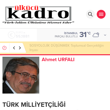
31
ALTIN
°C
İSTANBUL
6.660,55
PARÇALI BULUTLU
Okumayı Pek de Sevmiyoruz Herhalde
Ahmet URFALI
TÜRK MİLLİYETÇİLİĞİ