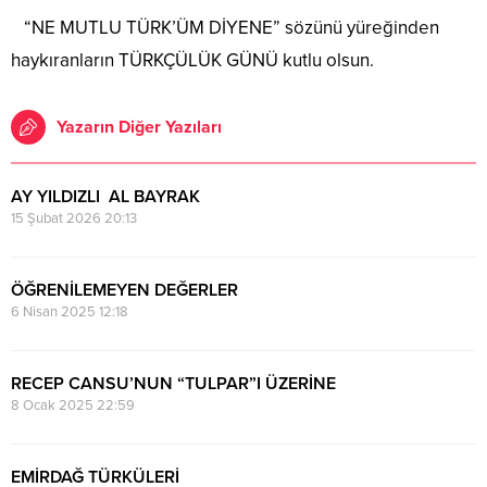
“NE MUTLU TÜRK’ÜM DİYENE” sözünü yüreğinden
haykıranların TÜRKÇÜLÜK GÜNÜ kutlu olsun.
Yazarın Diğer Yazıları
AY YILDIZLI AL BAYRAK
15 Şubat 2026 20:13
ÖĞRENİLEMEYEN DEĞERLER
6 Nisan 2025 12:18
RECEP CANSU’NUN “TULPAR”I ÜZERİNE
8 Ocak 2025 22:59
EMİRDAĞ TÜRKÜLERİ