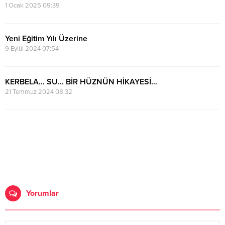
1 Ocak 2025 09:39
Yeni Eğitim Yılı Üzerine
9 Eylül 2024 07:54
KERBELA… SU… BİR HÜZNÜN HİKAYESİ…
21 Temmuz 2024 08:32
Yorumlar