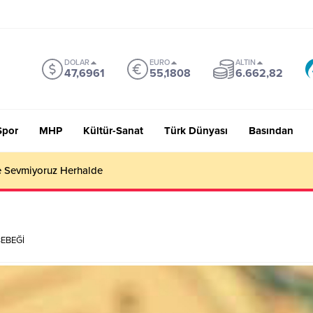
DOLAR
EURO
ALTIN
47,6961
55,1808
6.662,82
Spor
MHP
Kültür-Sanat
Türk Dünyası
Basından
 Sevmiyoruz Herhalde
EBEĞİ