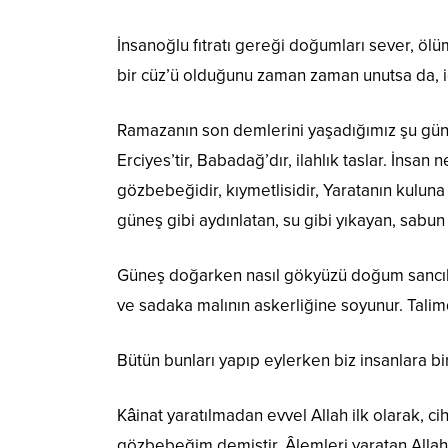
İnsanoğlu fıtratı gereği doğumları sever, ölüm
bir cüz’ü olduğunu zaman zaman unutsa da, iç
Ramazanın son demlerini yaşadığımız şu günl
Erciyes’tir, Babadağ’dır, ilahlık taslar. İnsan
gözbebeğidir, kıymetlisidir, Yaratanın kuluna 
güneş gibi aydınlatan, su gibi yıkayan, sab
Güneş doğarken nasıl gökyüzü doğum sancılar
ve sadaka malının askerliğine soyunur. Talim
Bütün bunları yapıp eylerken biz insanlara 
Kâinat yaratılmadan evvel Allah ilk olarak
gözbebeğim demiştir. Âlemleri yaratan Allah