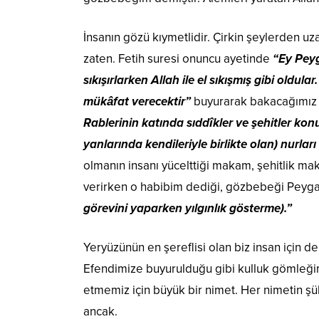
İnsanın gözü kıymetlidir. Çirkin şeylerden uz
zaten. Fetih suresi onuncu ayetinde
“Ey Peyg
sıkışırlarken Allah ile el sıkışmış gibi old
mükâfat verecektir”
buyurarak bakacağımız y
Rablerinin katında sıddîkler ve şehitler kon
yanlarında kendileriyle birlikte olan) nurları 
olmanın insanı yücelttiği makam, şehitlik mak
verirken o habibim dediği, gözbebeği Peyga
görevini yaparken yılgınlık gösterme).”
Yeryüzünün en şereflisi olan biz insan için d
Efendimize buyurulduğu gibi kulluk gömleğimi
etmemiz için büyük bir nimet. Her nimetin şük
ancak.