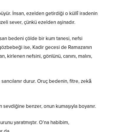
üyür. İnsan, ezelden getirdiği o küllî iradenin
zeli sever, çünkü ezelden aşinadır.
san bedeni çölde bir kum tanesi, nefsi
ayın gözbebeği ise, Kadir gecesi de Ramazanın
n, kirlenen nefsini, gönlünü, canını, malını,
ncılanır durur. Oruç bedenin, fitre, zekâ
an sevdiğine benzer, onun kumaşıyla boyanır.
urunu yaratmıştır. O’na habibim,
ır da.