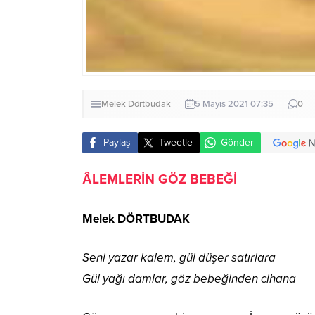
Melek Dörtbudak
5 Mayıs 2021 07:35
0
Paylaş
Tweetle
Gönder
ÂLEMLERİN GÖZ BEBEĞİ
Melek DÖRTBUDAK
Seni yazar kalem, gül düşer satırlara
Gül yağı damlar, göz bebeğinden cihana