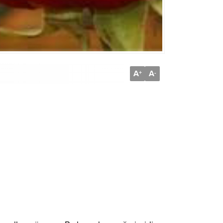
A
A
+
-