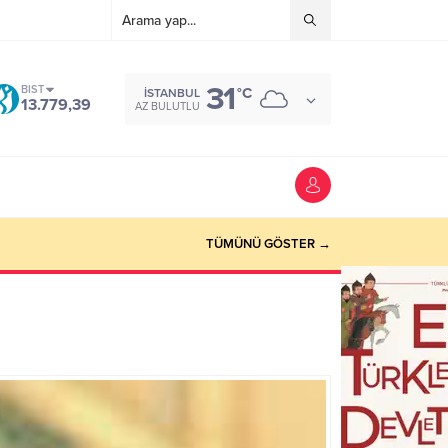
31
BIST
°C
İSTANBUL
13.779,39
AZ BULUTLU
TÜMÜNÜ GÖSTER →