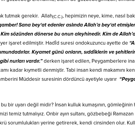
ak tutmak gerekir. Allah
, hepimizin neye, kime, nasıl ba
(C.C.)
amber! Sana bey‘at edenler aslında Allah’a bey‘at etmişle
ular. Kim sözünden dönerse bu onun aleyhinedir. Kim de Allah
er işaret edilmiştir. Hadîd suresi ondokuzuncu ayette de
“A
umundadırlar. Kıyamet günü onların, sıddîklerin ve şehitleri
gibi nurları vardır.”
derken işaret edilen, Peygamberlere in
amı kadar kıymetli denmiştir. Tabi insan kendi makamını kendi
mberini Müddesir suresinin dördüncü ayetiyle uyarır
“Peyga
e bu bir uyarı değil midir? İnsan kulluk kumaşının, gömleğini
zi temiz tutmalıyız. Onbir ayın sultanı, gözbebeği Ramazan 
rü sorumlulukları yerine getirerek, kendi cinsinden olur. Kull