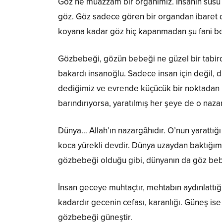
Göz ne muazzam bir organımız. İnsanın süsü y
göz. Göz sadece gören bir organdan ibaret deği
koyana kadar göz hiç kapanmadan şu fani bed
Gözbebeği, gözün bebeği ne güzel bir tabird
bakardı insanoğlu. Sadece insan için değil, 
dediğimiz ve evrende küçücük bir noktadan 
barındırıyorsa, yaratılmış her şeye de o naz
Dünya… Allah’ın nazargâhıdır. O’nun yarattığı
koca yürekli devdir. Dünya uzaydan baktığımı
gözbebeği olduğu gibi, dünyanın da göz bebe
İnsan geceye muhtaçtır, mehtabın aydınlattığı
kadardır gecenin cefası, karanlığı. Güneş is
gözbebeği güneştir.