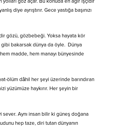
yolları göz açar. Bu konuda en ağır işçidir
nlış diye ayrıştırır. Gece yastığa başınızı
ydir gözü, gözbebeği. Yoksa hayata kör
üz gibi bakarsak dünya da öyle. Dünya
sıl hem madde, hem manayı bünyesinde
ayat-ölüm dâhil her şeyi üzerinde barındıran
zi yüzümüze haykırır. Her şeyin bir
i sever. Aynı insan bilir ki güneş doğana
mudunu hep taze, diri tutan dünyanın