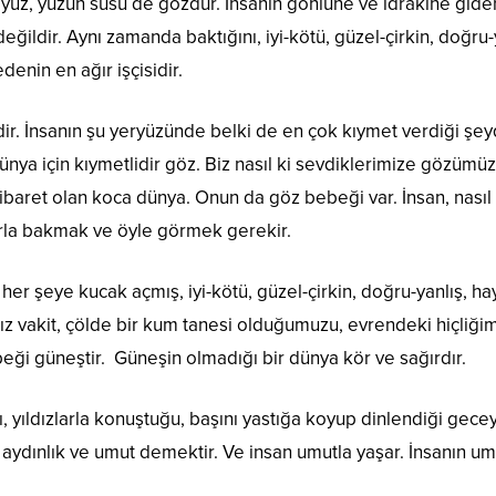
üz, yüzün süsü de gözdür. İnsanın gönlüne ve idrakine giden 
ldir. Aynı zamanda baktığını, iyi-kötü, güzel-çirkin, doğru-ya
enin en ağır işçisidir.
ir. İnsanın şu yeryüzünde belki de en çok kıymet verdiği şe
dünya için kıymetlidir göz. Biz nasıl ki sevdiklerimize gözüm
ibaret olan koca dünya. Onun da göz bebeği var. İnsan, na
arla bakmak ve öyle görmek gerekir.
 her şeye kucak açmış, iyi-kötü, güzel-çirkin, doğru-yanlış, h
z vakit, çölde bir kum tanesi olduğumuzu, evrendeki hiçliğimi
ği güneştir. Güneşin olmadığı bir dünya kör ve sağırdır.
, yıldızlarla konuştuğu, başını yastığa koyup dinlendiği gecey
e aydınlık ve umut demektir. Ve insan umutla yaşar. İnsanın u