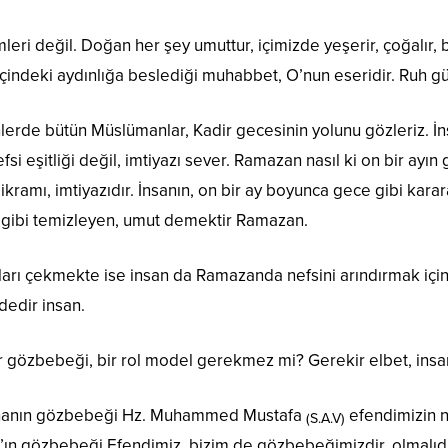
leri değil. Doğan her şey umuttur, içimizde yeşerir, çoğalır, b
indeki aydınlığa beslediği muhabbet, O’nun eseridir. Ruh gü
erde bütün Müslümanlar, Kadir gecesinin yolunu gözleriz. İn
 nefsi eşitliği değil, imtiyazı sever. Ramazan nasıl ki on bir 
ikramı, imtiyazıdır. İnsanın, on bir ay boyunca gece gibi karara
un gibi temizleyen, umut demektir Ramazan.
ı çekmekte ise insan da Ramazanda nefsini arındırmak için sa
dedir insan.
bir gözbebeği, bir rol model gerekmez mi? Gerekir elbet, ins
, cihanın gözbebeği Hz. Muhammed Mustafa
efendimizin n
(S.A.V)
’ın gözbebeği Efendimiz, bizim de gözbebeğimizdir, olmalıd