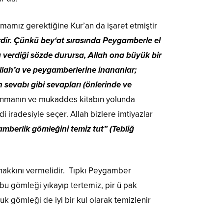
kmamız gerektiğine Kur’an da işaret etmiştir
rdir. Çünkü bey‘at sırasında Peygamberle el
’a verdiği sözde durursa, Allah ona büyük bir
llah’a ve peygamberlerine inananlar;
n sevabı gibi sevapları (önlerinde ve
anmanın ve mukaddes kitabın yolunda
 iradesiyle seçer. Allah bizlere imtiyazlar
mberlik gömleğini temiz tut” (Tebliğ
n hakkını vermelidir. Tıpkı Peygamber
bu gömleği yıkayıp tertemiz, pir ü pak
uk gömleği de iyi bir kul olarak temizlenir