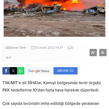
Güncel
Terör
25 Aralık 2023 14:37
0
A
A
+
-
3
ABONE OL
TSK/MİT’e ait SİHA’lar, Kamışlı bölgesinde terör örgütü
PKK hedeflerine 10’dan fazla hava harekatı düzenledi.
Çok sayıda teröristin imha edildiği bölgede yaralanan