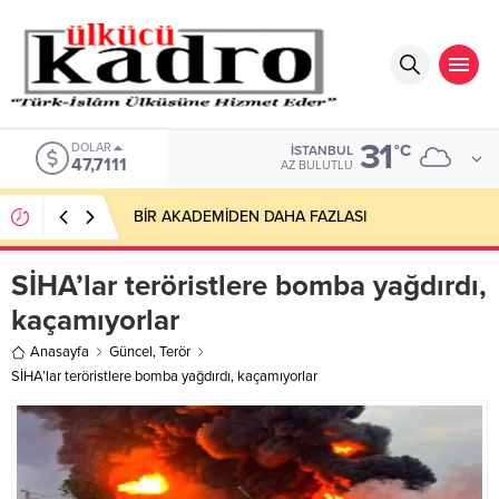
31
DOLAR
°C
İSTANBUL
47,7111
AZ BULUTLU
BİR AKADEMİDEN DAHA FAZLASI
SİHA’lar teröristlere bomba yağdırdı,
kaçamıyorlar
Anasayfa
Güncel
,
Terör
SİHA’lar teröristlere bomba yağdırdı, kaçamıyorlar