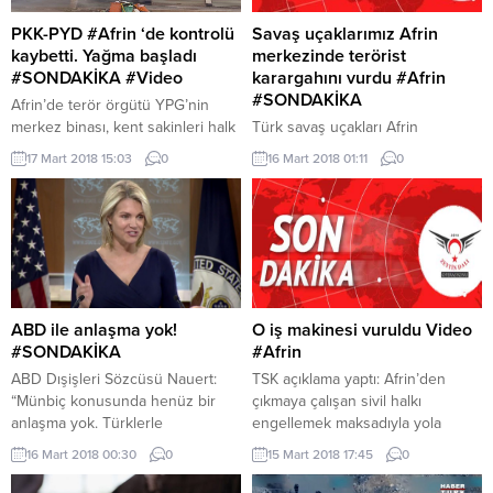
PKK-PYD #Afrin ‘de kontrolü
Savaş uçaklarımız Afrin
kaybetti. Yağma başladı
merkezinde terörist
#SONDAKİKA #Video
karargahını vurdu #Afrin
#SONDAKİKA
Afrin’de terör örgütü YPG’nin
merkez binası, kent sakinleri halk
Türk savaş uçakları Afrin
tarafından yağmalanıyor.
merkezinde toplantı halinde olan
17 Mart 2018 15:03
0
16 Mart 2018 01:11
0
teröristlerin karargahını vurdu.
Terör örgütünün sözde üst düzey
komutanlarından Abdurrahim
İbrahim ve yardımcıları öldürüldü.
ABD ile anlaşma yok!
O iş makinesi vuruldu Video
#SONDAKİKA
#Afrin
ABD Dışişleri Sözcüsü Nauert:
TSK açıklama yaptı: Afrin’den
“Münbiç konusunda henüz bir
çıkmaya çalışan sivil halkı
anlaşma yok. Türklerle
engellemek maksadıyla yola
görüşmelerimiz devam ediyor.”
yerleştirilen iş makinesi
16 Mart 2018 00:30
0
15 Mart 2018 17:45
0
Türkiye, Afrin’de olduğu gibi
vurulmuştur.
Münbiç’in de Rakka’nın da, Fırat’ın