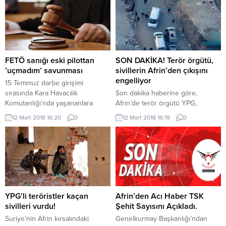
doğusunun da terör örgütü
PKK/YPG’den temizleneceğini
ABD’li yetkililere iletmişti.
FETÖ sanığı eski pilottan
SON DAKİKA! Terör örgütü,
’uçmadım’ savunması
sivillerin Afrin’den çıkışını
engelliyor
15 Temmuz darbe girişimi
sırasında Kara Havacılık
Son dakika haberine göre,
Komutanlığı’nda yaşananlara
Afrin’de terör örgütü YPG,
ilişkin 155 sanığın yargılandığı
sivillerin çıkışına izin vermiyor. AA,
12 Mart 2018 16:20
0
12 Mart 2018 16:19
0
davada eski binbaşı Ali Ercan,
görüntüleri yayınladı… Afrin’de
soruşturma aşamasında verdiği
terör örgütü YPG, sivillerin
ifadeleri reddetti Fetullahçı Terör
çıkışına izin vermiyor. Sivillerin
Örgütü’nün ( FETÖ) 15
engellendiği ana dair görüntüler
Temmuz’daki darbe girişimi
ortaya çıktı. AA’nın aktardığı
sırasında Kara Havacılık
görüntülerde, Afrin ilçe
Komutanlığı’ndaki eylemlere
merkezinin güneyinde, bölgeden
ilişkin 152’si asker, 3’ü sivil 155
uzaklaşmaya çalışan Afrinli
YPG’li teröristler kaçan
Afrin’den Acı Haber TSK
sanığın yargılanmasına devam
sivillerin engellendikleri
sivilleri vurdu!
Şehit Sayısını Açıkladı.
edildi. Ankara 17. Ağır...
görülüyor. İŞTE O GÖRÜNTÜLER
Suriye’nin Afrin kırsalındaki
Genelkurmay Başkanlığı’ndan
UZUN ARAÇ KUYRUĞU...