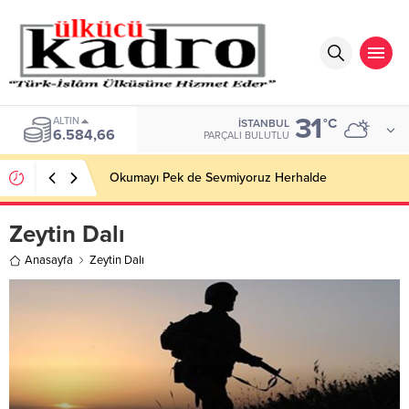
31
ALTIN
°C
İSTANBUL
6.584,66
PARÇALI BULUTLU
Okumayı Pek de Sevmiyoruz Herhalde
Zeytin Dalı
Anasayfa
Zeytin Dalı