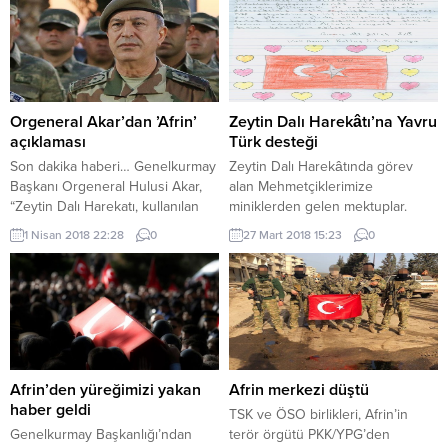
Kuvvetlerimiz, Suriye’nin
tünel sistemine sahip, inşası
kuzeyindeki Zeytin Dalı ve Fırat
yarım kalan bir kamp alanı tespit
Kalkanı bölgelerinde huzur ve
edildi Genelkurmay
güvenlik ortamını bozmak için
Başkanlığı’ndan yapılan
saldırı hazırlığı yapan 5 PKK/YPG’li
açıklamaya göre, Zeytin Dalı
teröristi etkisiz hâle getirdi.
Harekatı kapsamında, Türk Silahlı
Orgeneral Akar’dan ’Afrin’
Zeytin Dalı Harekâtı’na Yavru
Terörü kaynağında...
Kuvvetleri (TSK) birlikleri, Afrin’in
açıklaması
Türk desteği
Hacıhasanlı bölgesinde arama...
Son dakika haberi… Genelkurmay
Zeytin Dalı Harekâtında görev
Başkanı Orgeneral Hulusi Akar,
alan Mehmetçiklerimize
“Zeytin Dalı Harekatı, kullanılan
miniklerden gelen mektuplar.
silah ve mühimmat dahil
1 Nisan 2018 22:28
0
27 Mart 2018 15:23
0
uluslararası hukuka ve terörle
mücadele esaslarına uygun
olarak sürdürülüyor.” ifadelerini
kullandı Genelkurmay
Başkanlığından yapılan
bilgilendirmeye göre, Orgeneral
Akar, Kara Kuvvetleri Komutanı
Orgeneral Yaşar Güler, Hava
Afrin’den yüreğimizi yakan
Afrin merkezi düştü
Kuvvetleri Komutanı Orgeneral
haber geldi
TSK ve ÖSO birlikleri, Afrin’in
Hasan Küçükakyüz ve 2’nci Ordu
Genelkurmay Başkanlığı’ndan
terör örgütü PKK/YPG’den
Komutanı...