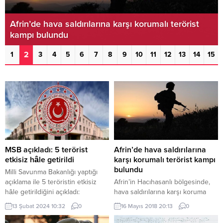
Afrin’de hava saldırılarına karşı korumalı terörist
kampı bulundu
2
1
3
4
5
6
7
8
9
10
11
12
13
14
15
MSB açıkladı: 5 terörist
Afrin’de hava saldırılarına
etkisiz hâle getirildi
karşı korumalı terörist kampı
bulundu
Milli Savunma Bakanlığı yaptığı
açıklama ile 5 teröristin etkisiz
Afrin’in Hacıhasanlı bölgesinde,
hâle getirildiğini açıkladı:
hava saldırılarına karşı koruma
Teröristlerin saldırı girişimlerine
sağlayacak şekilde planlanan
13 Şubat 2024 10:32
0
16 Mayıs 2018 20:13
0
misliyle karşılık vermeye devam
terör örgütü YPG/PKK’ya ait 7
ediyoruz. Kahraman Türk Silahlı
oda, 700 metre kapalı alan ve