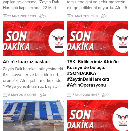
yapılan açıklamada, “Zeytin Dalı
temizlendiğini ve şehir merkezini
Harekatı kapsamında, 22 Mart
ele geçirdiklerini duyurdu. Afrin 5
2018 tarihinde icra edilen arama-
saatlik bir operasyonun ardından
22 Mart 2018 17:09
0
18 Mart 2018 11:01
0
tarama faaliyetleri esnasında el
teröristlerden temizlendi.
yapımı patlayıcının infilak etmesi
sonucunda; 3 kahraman silah
arkadaşımız şehit olmuş, 3
kahraman silah arkadaşımız
yaralanmıştır. Bizleri derin bir acı
ve üzüntüye boğan bu olayda
hayatını kaybeden aziz
Afrin’e taarruz başladı
TSK: Birliklerimiz Afrin’in
şehitlerimize Allah’tan rahmet,
Kuzeyinde buluştu
Zeytin Dalı harekatı bünyesindeki
şehitlerimizin...
#SONDAKİKA
özel kuvvetler ve tank birlikleri,
#ZeytinDalıHarekatı
drone’lar Afrin şehir merkezinde
#AfrinOperasyonu
YPG’ye yönelik taarruz başlattı.
TSK: Afrin harekât alanında
18 Mart 2018 00:45
0
17 Mart 2018 15:47
0
doğudan batıya ve batıdan
doğuya ilerleyen birlikler Afrin
kuzeyinde buluştular.