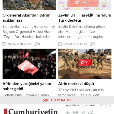
güvenlik ortamını bozmak için
Başkanlığı’ndan yapılan
saldırı hazırlığı yapan 5 PKK/YPG’li
açıklamaya göre, Zeytin Dalı
teröristi etkisiz hâle getirdi.
Harekatı kapsamında, Türk Silahlı
Orgeneral Akar’dan ’Afrin’
Zeytin Dalı Harekâtı’na Yavru
Terörü kaynağında...
Kuvvetleri (TSK) birlikleri, Afrin’in
açıklaması
Türk desteği
Hacıhasanlı bölgesinde arama...
Son dakika haberi… Genelkurmay
Zeytin Dalı Harekâtında görev
Başkanı Orgeneral Hulusi Akar,
alan Mehmetçiklerimize
“Zeytin Dalı Harekatı, kullanılan
miniklerden gelen mektuplar.
silah ve mühimmat dahil
1 Nisan 2018 22:28
0
27 Mart 2018 15:23
0
uluslararası hukuka ve terörle
mücadele esaslarına uygun
olarak sürdürülüyor.” ifadelerini
kullandı Genelkurmay
Başkanlığından yapılan
bilgilendirmeye göre, Orgeneral
Akar, Kara Kuvvetleri Komutanı
Orgeneral Yaşar Güler, Hava
Afrin’den yüreğimizi yakan
Afrin merkezi düştü
Kuvvetleri Komutanı Orgeneral
haber geldi
TSK ve ÖSO birlikleri, Afrin’in
Hasan Küçükakyüz ve 2’nci Ordu
Genelkurmay Başkanlığı’ndan
terör örgütü PKK/YPG’den
Komutanı...
yapılan açıklamada, “Zeytin Dalı
temizlendiğini ve şehir merkezini
REKLAMI KAPAT
Harekatı kapsamında, 22 Mart
ele geçirdiklerini duyurdu. Afrin 5
2018 tarihinde icra edilen arama-
saatlik bir operasyonun ardından
22 Mart 2018 17:09
0
18 Mart 2018 11:01
0