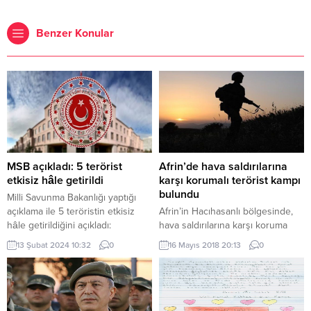
Benzer Konular
MSB açıkladı: 5 terörist
Afrin’de hava saldırılarına
etkisiz hâle getirildi
karşı korumalı terörist kampı
bulundu
Milli Savunma Bakanlığı yaptığı
açıklama ile 5 teröristin etkisiz
Afrin’in Hacıhasanlı bölgesinde,
hâle getirildiğini açıkladı:
hava saldırılarına karşı koruma
Teröristlerin saldırı girişimlerine
sağlayacak şekilde planlanan
13 Şubat 2024 10:32
0
16 Mayıs 2018 20:13
0
misliyle karşılık vermeye devam
terör örgütü YPG/PKK’ya ait 7
ediyoruz. Kahraman Türk Silahlı
oda, 700 metre kapalı alan ve
Kuvvetlerimiz, Suriye’nin
tünel sistemine sahip, inşası
kuzeyindeki Zeytin Dalı ve Fırat
yarım kalan bir kamp alanı tespit
Kalkanı bölgelerinde huzur ve
edildi Genelkurmay