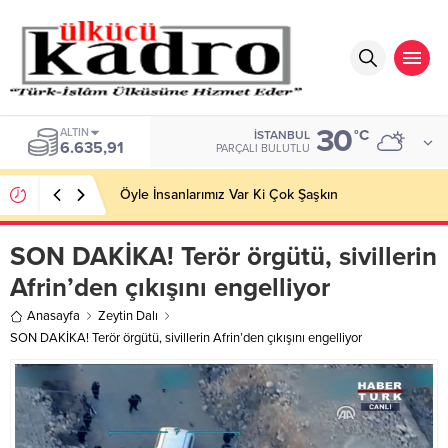
30
BIST
°C
İSTANBUL
13.779,39
PARÇALI BULUTLU
Öyle İnsanlarımız Var Ki Çok Şaşkın
SON DAKİKA! Terör örgütü, sivillerin
Afrin’den çıkışını engelliyor
Anasayfa
Zeytin Dalı
SON DAKİKA! Terör örgütü, sivillerin Afrin’den çıkışını engelliyor