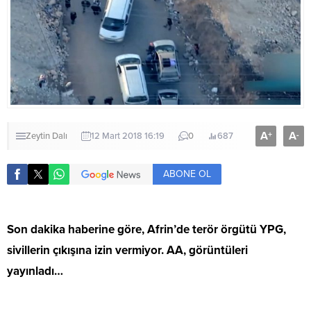
A
A
+
-
Zeytin Dalı
12 Mart 2018 16:19
0
687
ABONE OL
Son dakika haberine göre, Afrin’de terör örgütü YPG,
sivillerin çıkışına izin vermiyor. AA, görüntüleri
yayınladı…