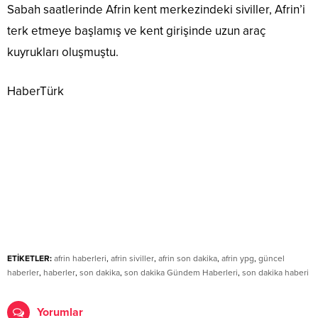
Sabah saatlerinde Afrin kent merkezindeki siviller, Afrin’i
terk etmeye başlamış ve kent girişinde uzun araç
kuyrukları oluşmuştu.
HaberTürk
ETİKETLER:
afrin haberleri
,
afrin siviller
,
afrin son dakika
,
afrin ypg
,
güncel
haberler
,
haberler
,
son dakika
,
son dakika Gündem Haberleri
,
son dakika haberi
Yorumlar