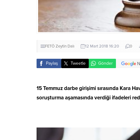
FETÖ
Zeytin Dalı
12 Mart 2018 16:20
0
Paylaş
Tweetle
Gönder
15 Temmuz darbe girişimi sırasında Kara Hava
soruşturma aşamasında verdiği ifadeleri red