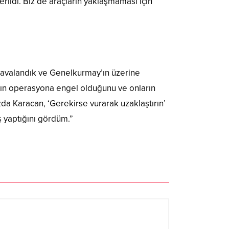
rildi. Biz de araçların yaklaşmaması için
 Havalandık ve Genelkurmay’ın üzerine
̆ın operasyona engel olduğunu ve onların
uzda Karacan, ‘Gerekirse vurarak uzaklaştırın’
 yaptığını gördüm.”