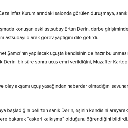
a İnfaz Kurumlarındaki salonda görülen duruşmaya, sanıklar, 
şmada konuşan eski astsubay Ertan Derin, darbe girişiminden
m astsubayı olarak görev yaptığını dile getirdi.
et Şamcı’nın yapılacak uçuşta kendisinin de hazır bulunma
ık Derin, bir süre sonra uçuş emri verildiğini, Muzaffer Karto
ni ve olay akşamı uçuş yasağından haberdar olmadığını savunan
ya başladığını belirten sanık Derin, eşinin kendisini arayara
lere bakarak “askeri kalkışma” olduğunu öğrendiğini bildirdi