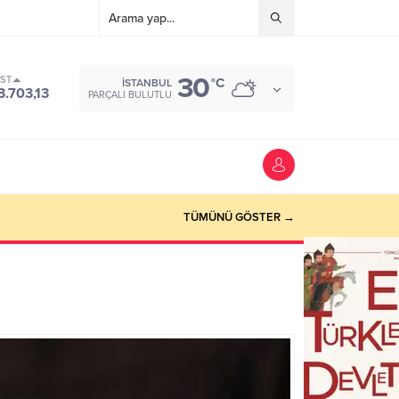
30
IST
°C
İSTANBUL
3.703,13
PARÇALI BULUTLU
TÜMÜNÜ GÖSTER →