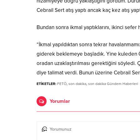
nizamiyeye doğru yaklaştığını gördüm. Durum
Cebrail Sert atış yaptı ancak kaç kez atış ya
Bundan sonra ikmal yaptıklarını, ikinci sefer 
“İkmal yapıldıktan sonra tekrar havalanmamı
giderek beklemeye başladık. Yine kuleden Ö
oradan uzaklaştırılması gerektiğini söyledi.
diye talimat verdi. Bunun üzerine Cebrail Sert’
ETİKETLER:
FETÖ
,
son dakika
,
son dakika Gündem Haberleri
Yorumlar