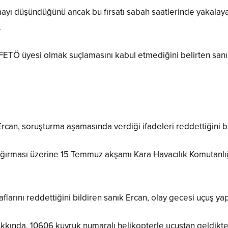
ayı düşündüğünü ancak bu fırsatı sabah saatlerinde yakalay
.
 FETÖ üyesi olmak suçlamasını kabul etmediğini belirten sa
 Ercan, soruşturma aşamasında verdiği ifadeleri reddettiğini 
ağırması üzerine 15 Temmuz akşamı Kara Havacılık Komutanlığ
.
larını reddettiğini bildiren sanık Ercan, olay gecesi uçuş yap
akkında, 10606 kuyruk numaralı helikopterle uçuştan geldikte