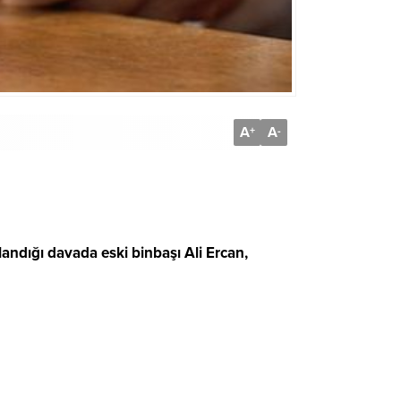
A
A
+
-
andığı davada eski binbaşı Ali Ercan,