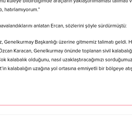
u kuleye bildirdiğimde araçların yaklaştırılmaması talimatı ve
ptı, hatırlamıyorum.”
havalandıklarını anlatan Ercan, sözlerini şöyle sürdürmüştü:
z, Genelkurmay Başkanlığı üzerine gitmemiz talimatı geldi.
zcan Karacan, Genelkurmay önünde toplanan sivil kalabalıg
 Çok kalabalık olduğunu, nasıl uzaklaştıracağımızı sorduğum
in kalabalığın uzağına yol ortasına emniyetli bir bölgeye atış