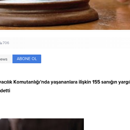
706
ABONE OL
cılık Komutanlığı’nda yaşananlara ilişkin 155 sanığın yargıl
detti