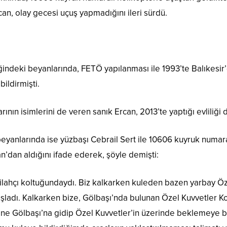
can, olay gecesi uçuş yapmadığını ileri sürdü.
iğindeki beyanlarında, FETÖ yapılanması ile 1993’te Balıkesir
ildirmişti.
ın isimlerini de veren sanık Ercan, 2013’te yaptığı evliliği d
eyanlarında ise yüzbaşı Cebrail Sert ile 10606 kuyruk numara
n’dan aldığını ifade ederek, şöyle demişti:
e silahçı koltuğundaydı. Biz kalkarken kuleden bazen yarbay 
̧ladı. Kalkarken bize, Gölbaşı’nda bulunan Özel Kuvvetler Ko
ine Gölbaşı’na gidip Özel Kuvvetler’in üzerinde beklemeye bas