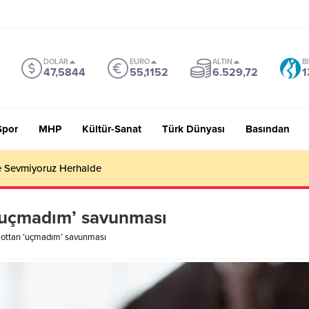
DOLAR
EURO
ALTIN
B
47,5844
55,1152
6.529,72
1
Spor
MHP
Kültür-Sanat
Türk Dünyası
Basından
 Sevmiyoruz Herhalde
 ’uçmadım’ savunması
ilottan ’uçmadım’ savunması