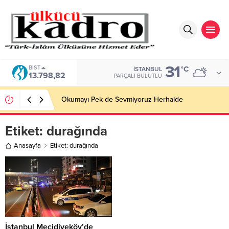
31
BIST
°C
İSTANBUL
13.798,82
PARÇALI BULUTLU
Okumayı Pek de Sevmiyoruz Herhalde
Etiket:
durağında
Anasayfa
Etiket: durağında
İstanbul Mecidiyeköy’de