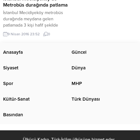
Metrobüs durağında patlama
İstanbul Mecidiyeköy metrobüs
durağında meydana gelen
patlamada 3 kişi hafif şekilde
yaralandı.
9 Nisan 2016 23:52
0
Anasayfa
Güncel
Siyaset
Dünya
Spor
MHP
Kültür-Sanat
Türk Dünyası
Basından
Ülkücü Kadro, Türk-İslâm ülküsüne hizmet eder. .