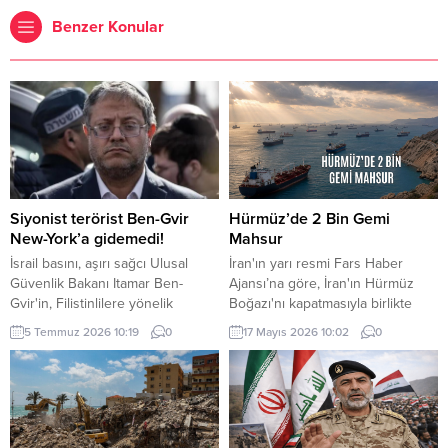
Benzer Konular
Siyonist terörist Ben-Gvir
Hürmüz’de 2 Bin Gemi
New-York’a gidemedi!
Mahsur
İsrail basını, aşırı sağcı Ulusal
İran'ın yarı resmi Fars Haber
Güvenlik Bakanı Itamar Ben-
Ajansı’na göre, İran'ın Hürmüz
Gvir'in, Filistinlilere yönelik
Boğazı'nı kapatmasıyla birlikte
politika ve uygulamaları nedeniyle
bölgede yaklaşık iki bin gemi ve
5 Temmuz 2026 10:19
0
17 Mayıs 2026 10:02
0
"gözaltına alınma" endişesiyle bu
20 bin gemi personeli mahsur
hafta New York'a yapacağı ziyareti
kaldı.
iptal ettiğini ileri sürdü.