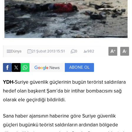
A
A
+
-
Dünya
21 Şubat 2013 15:51
0
982
ABONE OL
YDH-
Suriye güvenlik güçlerinin bugün terörist saldırılara
hedef olan başkent Şam’da bir intihar bombacısını sağ
olarak ele geçirdiği bildirildi.
Sana haber ajansının haberine göre Suriye güvenlik
güçleri bugünkü teörist saldırıların ardından bölgede