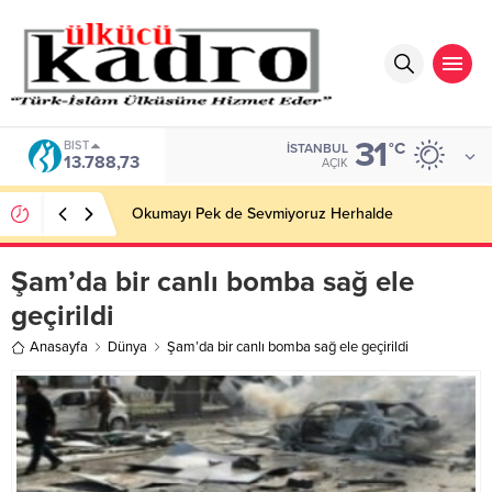
31
BIST
°C
İSTANBUL
13.788,73
AÇIK
Okumayı Pek de Sevmiyoruz Herhalde
Şam’da bir canlı bomba sağ ele
geçirildi
Anasayfa
Dünya
Şam’da bir canlı bomba sağ ele geçirildi