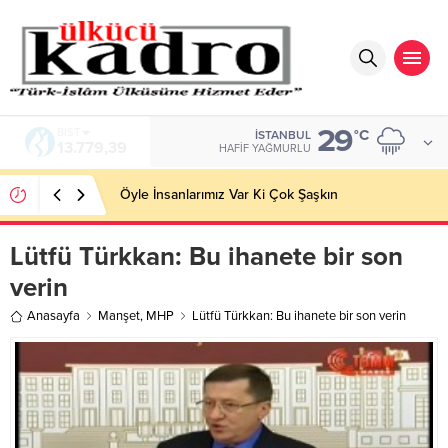
29
BIST
°C
İSTANBUL
13.779,39
HAFIF YAĞMURLU
Öyle İnsanlarımız Var Ki Çok Şaşkın
Lütfü Türkkan: Bu ihanete bir son
verin
Anasayfa
Manşet
,
MHP
Lütfü Türkkan: Bu ihanete bir son verin