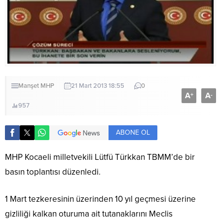
Manşet
MHP
21 Mart 2013 18:55
0
A
A
+
-
957
ABONE OL
MHP Kocaeli milletvekili Lütfü Türkkan TBMM’de bir
basın toplantısı düzenledi.
1 Mart tezkeresinin üzerinden 10 yıl geçmesi üzerine
gizliliği kalkan oturuma ait tutanaklarını Meclis