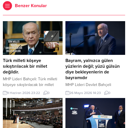
Benzer Konular
Türk milleti köşeye
Bayram, yalnızca gülen
sıkıştırılacak bir millet
yüzlerin değil; yüzü gülsün
değildir.
diye bekleyenlerin de
bayramıdır
MHP Lideri Bahçeli: Türk milleti
köşeye sıkıştırılacak bir millet
MHP Lideri Devlet Bahçeli
değildir. Türk milleti, karşısına
“Bugün bizlere düşen, bayramın
9 Haziran 2026 23:22
0
26 Mayıs 2026 14:23
0
yedi düvel de dizilse tarih
manasını yalnızca kendi
sahnesinden silinecek bir millet
hanelerimize hapsetmemek; bu
değildir. Türkiye, ham hayaller
mübarek iklimi yetimin başını
kurulup çizilen haritaların
okşayan ele, yoksulun sofrasına
kenarına sıkıştırılacak, eline bir
uzanan lokmaya, yaşlının duasını
avuç toprak verilip denizlerinden
alan güler yüze, yalnızın kapısını