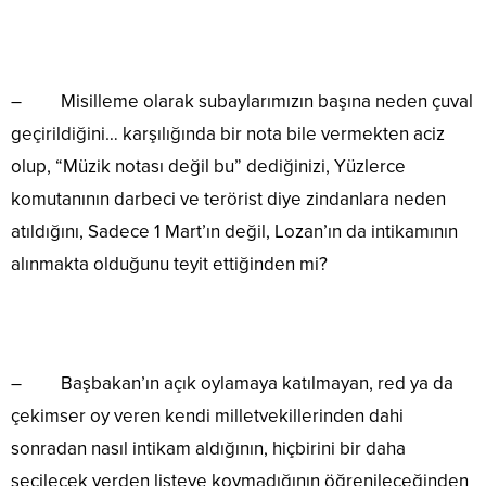
– Misilleme olarak subaylarımızın başına neden çuval
geçirildiğini… karşılığında bir nota bile vermekten aciz
olup, “Müzik notası değil bu” dediğinizi, Yüzlerce
komutanının darbeci ve terörist diye zindanlara neden
atıldığını, Sadece 1 Mart’ın değil, Lozan’ın da intikamının
alınmakta olduğunu teyit ettiğinden mi?
– Başbakan’ın açık oylamaya katılmayan, red ya da
çekimser oy veren kendi milletvekillerinden dahi
sonradan nasıl intikam aldığının, hiçbirini bir daha
seçilecek yerden listeye koymadığının öğrenileceğinden