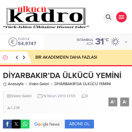
31
EURO
°C
İSTANBUL
54,9747
AÇIK
BİR AKADEMİDEN DAHA FAZLASI
DİYARBAKIR’DA ÜLKÜCÜ YEMİNİ
Anasayfa
Video Galeri
DİYARBAKIR’DA ÜLKÜCÜ YEMİNİ
Video Galeri
29 Nisan 2013 13:55
0
A
A
+
-
1.236
ABONE OL