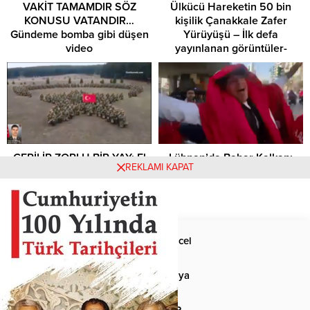
VAKİT TAMAMDIR SÖZ
Ülkücü Hareketin 50 bin
KONUSU VATANDIR…
kişilik Çanakkale Zafer
Gündeme bomba gibi düşen
Yürüyüşü – İlk defa
video
yayınlanan görüntüler-
GERİLİR ZORLU BİR YAY: El
Lübnan’da Bahar Kalkanı
REKLAMI KAPAT
Bab’da Şehit düşen
Harekâtı coşkusu
Kahraman Asker Tarık
Koçoğlu hatırasına
Anasayfa
Güncel
Siyaset
Dünya
Spor
MHP