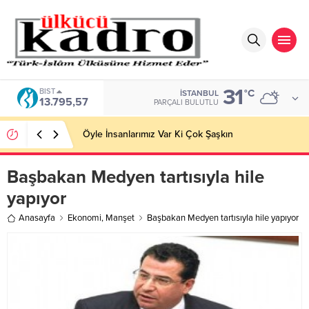
31
BIST
°C
İSTANBUL
13.795,57
PARÇALI BULUTLU
Öyle İnsanlarımız Var Ki Çok Şaşkın
Başbakan Medyen tartısıyla hile
yapıyor
Anasayfa
Ekonomi
,
Manşet
Başbakan Medyen tartısıyla hile yapıyor