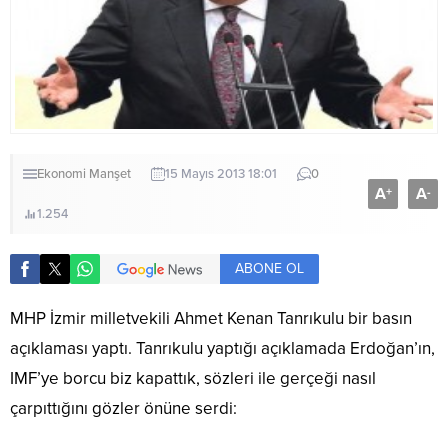
Ekonomi
Manşet
15 Mayıs 2013 18:01
0
A
A
+
-
1.254
ABONE OL
MHP İzmir milletvekili Ahmet Kenan Tanrıkulu bir basın
açıklaması yaptı. Tanrıkulu yaptığı açıklamada Erdoğan’ın,
IMF’ye borcu biz kapattık, sözleri ile gerçeği nasıl
çarpıttığını gözler önüne serdi: