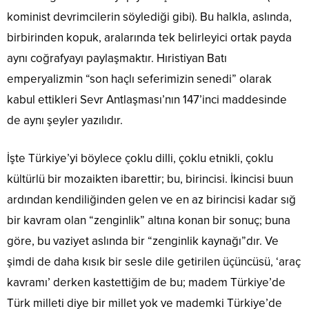
kominist devrimcilerin söylediği gibi). Bu halkla, aslında,
birbirinden kopuk, aralarında tek belirleyici ortak payda
aynı coğrafyayı paylaşmaktır. Hıristiyan Batı
emperyalizmin “son haçlı seferimizin senedi” olarak
kabul ettikleri Sevr Antlaşması’nın 147’inci maddesinde
de aynı şeyler yazılıdır.
İşte Türkiye’yi böylece çoklu dilli, çoklu etnikli, çoklu
kültürlü bir mozaikten ibarettir; bu, birincisi. İkincisi buun
ardından kendiliğinden gelen ve en az birincisi kadar sığ
bir kavram olan “zenginlik” altına konan bir sonuç; buna
göre, bu vaziyet aslında bir “zenginlik kaynağı”dır. Ve
şimdi de daha kısık bir sesle dile getirilen üçüncüsü, ‘araç
kavramı’ derken kastettiğim de bu; madem Türkiye’de
Türk milleti diye bir millet yok ve mademki Türkiye’de