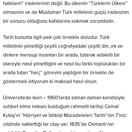
halkların” iradelerinin değil. Bu ülkenin “Türklerin Ülkesi”
olmasının ve de Müslüman Türk milletinin güçlü iradesinin
bir sonucu olduğunu kafalarına sokmak zorundadır.
Tarih bununla ilgili pek çok örnekle doludur. Türk
milletinin yönettiği çeşitli coğrafyadaki çeşitli din, ırk ve
dinlere mensup insanları bir arada, tutarak adaletli bir
idareyle nasıl yönettiğini ve nasıl bu farklı toplulukları bir
arada tutan “harç” görevini yaptığım bir örnekle de
göstermek istiyorum ki maksad hasıl olsun;
Üniversitede iken – 1960’larda zaman zaman kendisiyle
sohbet etme imkanı bulduğum rahmetli tarihçi Cemal
Kutay’ın “Hürriyet ve İstiklal Mücadeleleri Tarihi”nin 7’inci
cildinde naklettiği bir olay var; 1835’de Osmanlı’nın