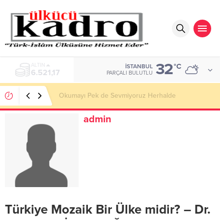
32
ALTIN
°C
İSTANBUL
6.521,17
PARÇALI BULUTLU
Okumayı Pek de Sevmiyoruz Herhalde
admin
Türkiye Mozaik Bir Ülke midir? – Dr.