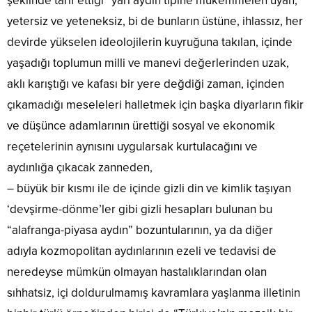
şeklinde tarif ettiği “yarı aydın tipine mükemmelen uyan;
yetersiz ve yeteneksiz, bi de bunların üstüne, ihlassız, her
devirde yükselen ideolojilerin kuyruğuna takılan, içinde
yaşadığı toplumun milli ve manevi değerlerinden uzak,
aklı karıştığı ve kafası bir yere değdiği zaman, içinden
çıkamadığı meseleleri halletmek için başka diyarların fikir
ve düşünce adamlarının ürettiği sosyal ve ekonomik
reçetelerinin aynısını uygularsak kurtulacağını ve
aydınlığa çıkacak zanneden,
– büyük bir kısmı ile de içinde gizli din ve kimlik taşıyan
‘devşirme-dönme’ler gibi gizli hesapları bulunan bu
“alafranga-piyasa aydın” bozuntularının, ya da diğer
adıyla kozmopolitan aydınlarının ezeli ve tedavisi de
neredeyse mümkün olmayan hastalıklarından olan
sıhhatsiz, içi doldurulmamış kavramlara yaşlanma illetinin