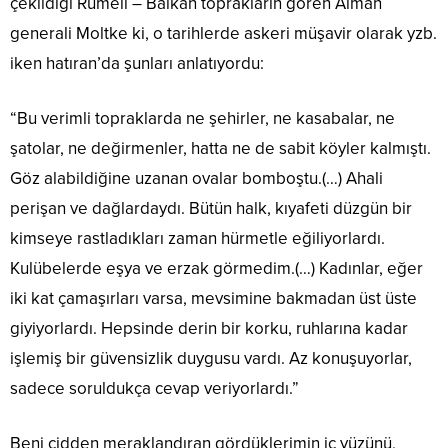
çekildiği Rumeli – Balkan toprakların gören Alman
generali Moltke ki, o tarihlerde askeri müşavir olarak yzb.
iken hatıran’da şunları anlatıyordu:
“Bu verimli topraklarda ne şehirler, ne kasabalar, ne
şatolar, ne değirmenler, hatta ne de sabit köyler kalmıştı.
Göz alabildiğine uzanan ovalar bomboştu.(…) Ahali
perişan ve dağlardaydı. Bütün halk, kıyafeti düzgün bir
kimseye rastladıkları zaman hürmetle eğiliyorlardı.
Kulübelerde eşya ve erzak görmedim.(…) Kadınlar, eğer
iki kat çamaşırları varsa, mevsimine bakmadan üst üste
giyiyorlardı. Hepsinde derin bir korku, ruhlarına kadar
işlemiş bir güvensizlik duygusu vardı. Az konuşuyorlar,
sadece soruldukça cevap veriyorlardı.”
Beni cidden meraklandıran gördüklerimin iç yüzünü,