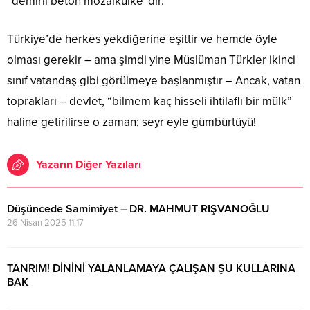
“demirli beton mozaikülke”dir.
Türkiye’de herkes yekdiğerine eşittir ve hemde öyle
olması gerekir – ama şimdi yine Müslüman Türkler ikinci
sınıf vatandaş gibi görülmeye başlanmıştır – Ancak, vatan
toprakları – devlet, “bilmem kaç hisseli ihtilaflı bir mülk”
haline getirilirse o zaman; seyr eyle gümbürtüyü!
Yazarın Diğer Yazıları
Düşüncede Samimiyet – DR. MAHMUT RIŞVANOĞLU
26 Nisan 2025 11:17
TANRIM! DİNİNİ YALANLAMAYA ÇALIŞAN ŞU KULLARINA
BAK
12 Mayıs 2016 11:38