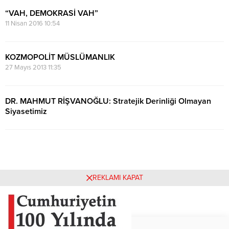
“VAH, DEMOKRASİ VAH”
11 Nisan 2016 10:54
KOZMOPOLİT MÜSLÜMANLIK
27 Mayıs 2013 11:35
DR. MAHMUT RİŞVANOĞLU: Stratejik Derinliği Olmayan
Siyasetimiz
14 Mayıs 2013 18:46
REKLAMI KAPAT