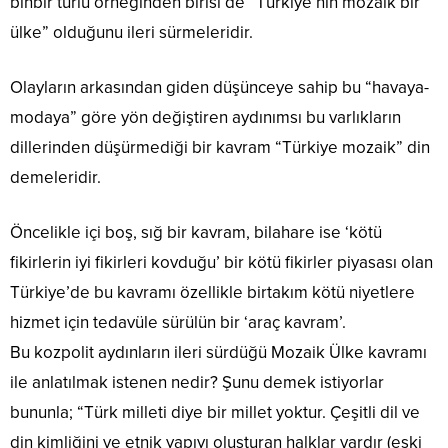
binbir türlü örneğinden birisi de “Türkiye’nin mozaik bir
ülke” olduğunu ileri sürmeleridir.
Olayların arkasından giden düşünceye sahip bu “havaya-
modaya” göre yön değiştiren aydınımsı bu varlıkların
dillerinden düşürmediği bir kavram “Türkiye mozaik” din
demeleridir.
Öncelikle içi boş, sığ bir kavram, bilahare ise ‘kötü
fikirlerin iyi fikirleri kovduğu’ bir kötü fikirler piyasası olan
Türkiye’de bu kavramı özellikle birtakım kötü niyetlere
hizmet için tedavüle sürülün bir ‘araç kavram’.
Bu kozpolit aydınların ileri sürdüğü Mozaik Ülke kavramı
ile anlatılmak istenen nedir? Şunu demek istiyorlar
bununla; “Türk milleti diye bir millet yoktur. Çeşitli dil ve
din kimliğini ve etnik yapıyı oluşturan halklar vardır (eski