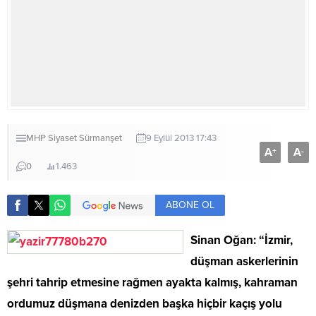
MHP
Siyaset
Sürmanşet
9 Eylül 2013 17:43
A
A
+
-
0
1.463
ABONE OL
Sinan Oğan: “İzmir,
düşman askerlerinin
şehri tahrip etmesine rağmen ayakta kalmış, kahraman
ordumuz düşmana denizden başka hiçbir kaçış yolu