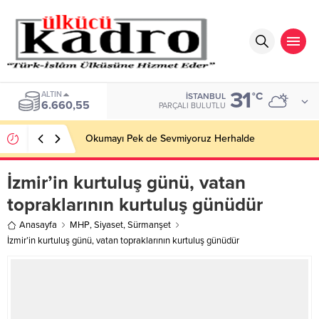
31
BIST
°C
İSTANBUL
13.779,39
PARÇALI BULUTLU
Okumayı Pek de Sevmiyoruz Herhalde
İzmir’in kurtuluş günü, vatan
topraklarının kurtuluş günüdür
Anasayfa
MHP
,
Siyaset
,
Sürmanşet
İzmir’in kurtuluş günü, vatan topraklarının kurtuluş günüdür