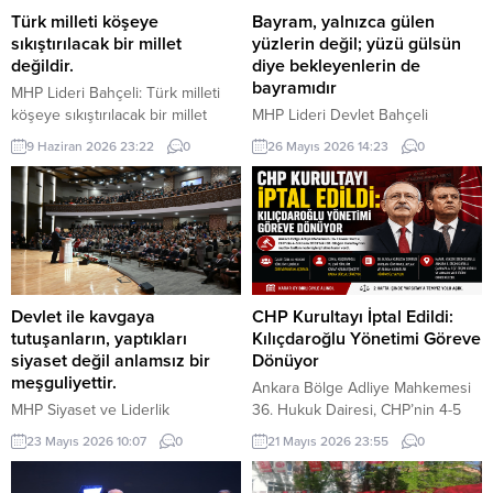
Türk milleti köşeye
Bayram, yalnızca gülen
sıkıştırılacak bir millet
yüzlerin değil; yüzü gülsün
değildir.
diye bekleyenlerin de
bayramıdır
MHP Lideri Bahçeli: Türk milleti
köşeye sıkıştırılacak bir millet
MHP Lideri Devlet Bahçeli
değildir. Türk milleti, karşısına
“Bugün bizlere düşen, bayramın
9 Haziran 2026 23:22
0
26 Mayıs 2026 14:23
0
yedi düvel de dizilse tarih
manasını yalnızca kendi
sahnesinden silinecek bir millet
hanelerimize hapsetmemek; bu
değildir. Türkiye, ham hayaller
mübarek iklimi yetimin başını
kurulup çizilen haritaların
okşayan ele, yoksulun sofrasına
kenarına sıkıştırılacak, eline bir
uzanan lokmaya, yaşlının duasını
avuç toprak verilip denizlerinden
alan güler yüze, yalnızın kapısını
koparılacak bir ülke değildir.
çalan muhabbete dönüştürmektir.
Devlet Bahçeli MHP TBMM Grup
Çünkü bayram, yalnızca gülen
Devlet ile kavgaya
CHP Kurultayı İptal Edildi:
Toplantısı’nda Türkiye’nin
yüzlerin değil; yüzü gülsün diye
tutuşanların, yaptıkları
Kılıçdaroğlu Yönetimi Göreve
gündemine ve...
bekleyenlerin de bayramıdır.
siyaset değil anlamsız bir
Dönüyor
Bayram, yalnızca varlık içinde...
meşguliyettir.
Ankara Bölge Adliye Mahkemesi
MHP Siyaset ve Liderlik
36. Hukuk Dairesi, CHP’nin 4-5
Okulu’nun 23. Dönem Sertifika
Kasım 2023 tarihlerinde
23 Mayıs 2026 10:07
0
21 Mayıs 2026 23:55
0
Töreni, MHP Lideri Devlet
gerçekleştirilen 38. Olağan
Bahçeli’nin katılımıyla MHP Genel
Kurultayı’na ilişkin açılan davada