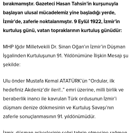
bırakmamıştır. Gazeteci Hasan Tahsin’in kurşunuyla
başlayan ulusal mücadelemiz yine başladığı yerde,
İzmir’de, zaferle noktalanmıştır. 9 Eylül 1922, İzmir’in
kurtuluş günü, vatan topraklarının kurtuluş günüdür:
MHP Iğdır Milletvekili Dr. Sinan Oğan’ın İzmir’in Düşman
İşgalinden Kurtuluşunun 91. Yıldönümüne İlişkin Mesajı şu
şekilde:
Ulu önder Mustafa Kemal ATATÜRK’ün “Ordular, ilk
hedefiniz Akdeniz’dir ileri!..” emri üzerine, milli birlik ve
beraberlik inancı ile kavrulan Türk ordusunun İzmir’i
düşmanı denize dökmesinin ve Kurtuluş Savaşı’nın
zaferle sonuçlanmasının 91. yıldönümüdür.
İzmir, düşman askerlerinin şehri tahrip etmesine rağmen