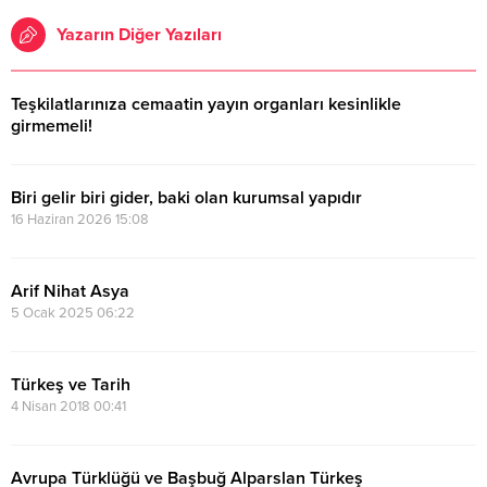
Yazarın Diğer Yazıları
Teşkilatlarınıza cemaatin yayın organları kesinlikle
girmemeli!
15 Temmuz 2026 10:23
Biri gelir biri gider, baki olan kurumsal yapıdır
16 Haziran 2026 15:08
Arif Nihat Asya
5 Ocak 2025 06:22
Türkeş ve Tarih
4 Nisan 2018 00:41
Avrupa Türklüğü ve Başbuğ Alparslan Türkeş