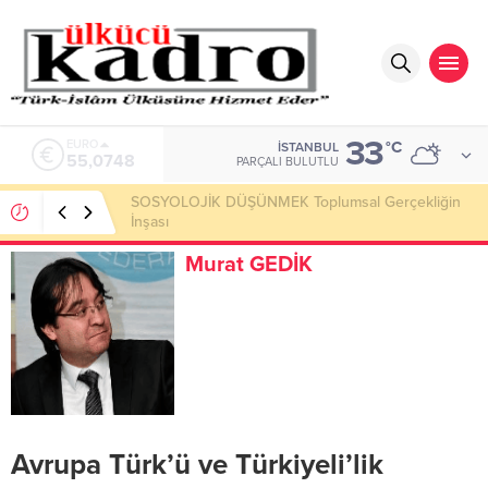
33
ALTIN
°C
İSTANBUL
6.623,43
PARÇALI BULUTLU
Okumayı Pek de Sevmiyoruz Herhalde
Murat GEDİK
Avrupa Türk’ü ve Türkiyeli’lik