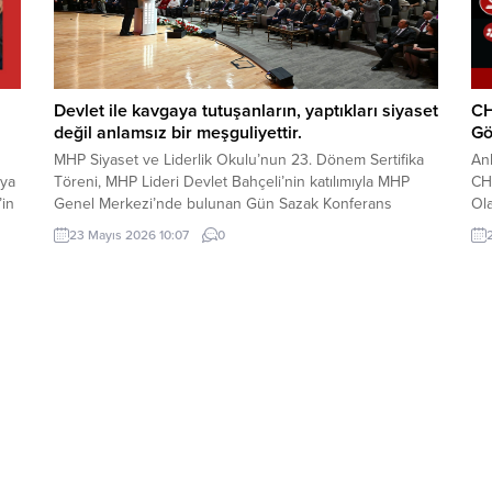
Devlet ile kavgaya tutuşanların, yaptıkları siyaset
CH
değil anlamsız bir meşguliyettir.
Gö
MHP Siyaset ve Liderlik Okulu’nun 23. Dönem Sertifika
An
aya
Töreni, MHP Lideri Devlet Bahçeli’nin katılımıyla MHP
CHP
’in
Genel Merkezi’nde bulunan Gün Sazak Konferans
Ola
Salonu’nda gerçekleştirildi. Törende konuşan MHP Lideri
Ma
23 Mayıs 2026 10:07
0
Devlet Bahçeli, gündeme ilişkin önemli
ge
değerlendirmelerde bulundu: Değerli Dava
tar
Arkadaşlarım, Muhterem Hanımefendiler, Beyefendiler,
bir
Sertifika Almaya Hak Kazanmış Değerli Kardeşlerim,
tüm
Sayın Basın Mensupları, Türkçe...