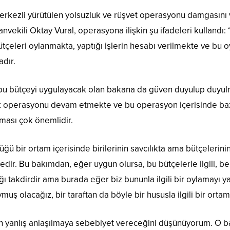
rkezli yürütülen yolsuzluk ve rüşvet operasyonu damgasını 
ekili Oktay Vural, operasyona ilişkin şu ifadeleri kullandı:
bütçeleri oylanmakta, yaptığı işlerin hesabı verilmekte ve 
adır.
bu bütçeyi uygulayacak olan bakana da güven duyulup duyulm
k operasyonu devam etmekte ve bu operasyon içerisinde bazı k
ması çok önemlidir.
ğü bir ortam içerisinde birilerinin savcılıkta ama bütçelerini
edir. Bu bakımdan, eğer uygun olursa, bu bütçelerle ilgili, 
ı takdirdir ama burada eğer biz bununla ilgili bir oylamayı y
uş olacağız, bir taraftan da böyle bir hususla ilgili bir ortam
ların yanlış anlaşılmaya sebebiyet vereceğini düşünüyorum. O