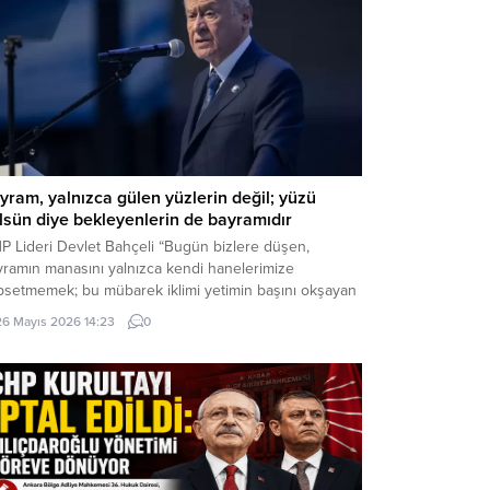
yram, yalnızca gülen yüzlerin değil; yüzü
lsün diye bekleyenlerin de bayramıdır
P Lideri Devlet Bahçeli “Bugün bizlere düşen,
yramın manasını yalnızca kendi hanelerimize
psetmemek; bu mübarek iklimi yetimin başını okşayan
, yoksulun sofrasına uzanan lokmaya, yaşlının duasını
26 Mayıs 2026 14:23
0
n güler yüze, yalnızın kapısını çalan muhabbete
nüştürmektir. Çünkü bayram, yalnızca gülen yüzlerin
il; yüzü gülsün diye bekleyenlerin de bayramıdır.
ram, yalnızca varlık içinde...