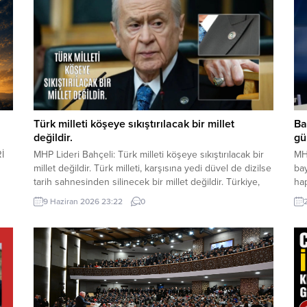
Türk milleti köşeye sıkıştırılacak bir millet
Ba
değildir.
gü
Rİ
MHP Lideri Bahçeli: Türk milleti köşeye sıkıştırılacak bir
MH
millet değildir. Türk milleti, karşısına yedi düvel de dizilse
ba
tarih sahnesinden silinecek bir millet değildir. Türkiye,
ha
luk
ham hayaller kurulup çizilen haritaların kenarına
ele
9 Haziran 2026 23:22
0
ya
sıkıştırılacak, eline bir avuç toprak verilip denizlerinden
ala
ğı
koparılacak bir ülke değildir. Devlet Bahçeli MHP TBMM
dö
Grup Toplantısı’nda Türkiye’nin gündemine ve...
değ
Bay