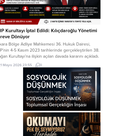
P Kurultayı İptal Edildi: Kılıçdaroğlu Yönetimi
reve Dönüyor
kara Bölge Adliye Mahkemesi 36. Hukuk Dairesi,
’nin 4-5 Kasım 2023 tarihlerinde gerçekleştirilen 38.
ğan Kurultayı’na ilişkin açılan davada kararını açıkladı.
hkeme, kurultayın “mutlak butlan” gerekçesiyle
21 Mayıs 2026 23:55
0
çersiz olduğuna hükmederek, kurultayın yapıldığı
ihten itibaren iptal edilmesine karar verdi. Kararla
likte, söz konusu kurultay sonrasında gerçekleştirilen
 olağan ve olağanüstü kurultayların yanı...
SOSYOLOJİK DÜŞÜNMEK
Toplumsal Gerçekliğin İnşası