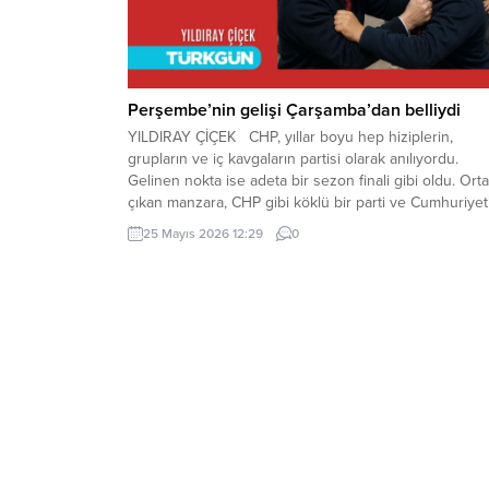
Perşembe’nin gelişi Çarşamba’dan belliydi
YILDIRAY ÇİÇEK CHP, yıllar boyu hep hiziplerin,
grupların ve iç kavgaların partisi olarak anılıyordu.
Gelinen nokta ise adeta bir sezon finali gibi oldu. Ort
çıkan manzara, CHP gibi köklü bir parti ve Cumhuriyet
kuruluş misyonunu omuzlarında taşıyan bir hareket
25 Mayıs 2026 12:29
0
adına gerçekten vahim bir durumdur. Dün
birbirini “kurtarıcı” diye pazarlayanlar, birbirinin
arkasından...