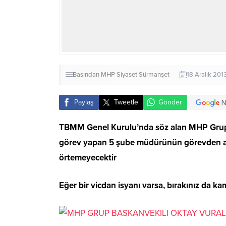
Basından
MHP
Siyaset
Sürmanşet
18 Aralık 201
Paylaş
Tweetle
Gönder
TBMM Genel Kurulu’nda söz alan MHP Grup B
görev yapan 5 şube müdürünün görevden alı
örtemeyecektir
Eğer bir vicdan isyanı varsa, bırakınız da kam