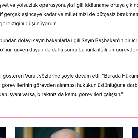
vet ve yolsuzluk operasyonuyla ilgili iddianame ortaya çıkınc
atif gerçekleşinceye kadar ve milletimizi de bütçesiz bırakma
 gerektiğini düşünüyorum.
bundan dolayı sayın bakanlarla ilgili Sayın Başbakan’ın bir icr
o’nun güven duyup da daha sonra bununla ilgili bir görevden 
i gösteren Vural, sözlerine şöyle devam etti: “Burada Hüküm
evlilerinin görevden alınması hukukun üstünlüğüne darbedir,
an isyanı varsa, bırakınız da kamu görevlileri çalışsın.”