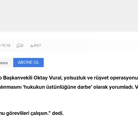
3 15:19
0
897
ABONE OL
aşkanvekili Oktay Vural, yolsuzluk ve rüşvet operasyonu i
nmasını ‘hukukun üstünlüğüne darbe’ olarak yorumladı. Vur
u görevlileri çalışsın.” dedi.