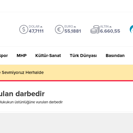
DOLAR
EURO
ALTIN
47,7111
55,1881
6.660,55
Spor
MHP
Kültür-Sanat
Türk Dünyası
Basından
 Sevmiyoruz Herhalde
lan darbedir
Hukukun üstünlüğüne vurulan darbedir