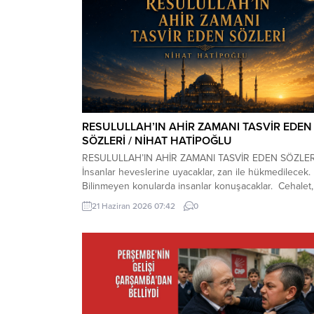
RESULULLAH’IN AHİR ZAMANI TASVİR EDEN
SÖZLERİ / NİHAT HATİPOĞLU
RESULULLAH’IN AHİR ZAMANI TASVİR EDEN SÖZLE
İnsanlar heveslerine uyacaklar, zan ile hükmedilecek.
Bilinmeyen konularda insanlar konuşacaklar. Cehalet,
dini bilmemek çoğalacak. Çocuk istenmeyecek. Dost
21 Haziran 2026 07:42
0
azalacak. Dost dosta güvenmeyecek. İnsanlar bir ara
toplandıklarında, içlerinde Allah’tan korkan bulunmadı
zaman kıyamet yakındır. Kıyamet kopmadan önce
yıldızların etkili olduğuna inanılacak, kader inkâr
edilecek. Kıyamet...