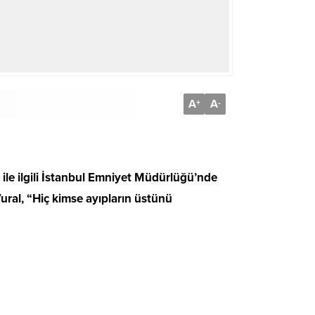
A
A
+
-
le ilgili İstanbul Emniyet Müdürlüğü’nde
al, “Hiç kimse ayıpların üstünü