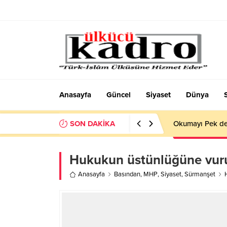
Anasayfa
Güncel
Siyaset
Dünya
SON DAKİKA
Okumayı Pek de
Hukukun üstünlüğüne vuru
Anasayfa
Basından
,
MHP
,
Siyaset
,
Sürmanşet