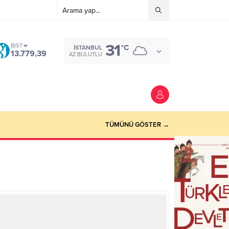
31
BIST
°C
İSTANBUL
13.779,39
AZ BULUTLU
TÜMÜNÜ GÖSTER →