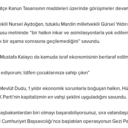
tçe Kanun Tasarısının maddeleri üzerinde görüşmeler devam
ili Nursel Aydoğan, tutuklu Mardin milletvekili Gürsel Yıldır
nusu metninde “bir halkın inkar ve asimilasyonlarla yok edi
cak bir aşama sonrasına geçilemediğini” savundu.
Mustafa Kalaycı da kamuda israf ekonomisinin bertaraf edilm
 ediyorum; lütfen çocuklarınıza sahip çıkın”
 Mevlüt Dudu, 1 yıldır ekonomik sorunlarla boğuşan halkın, 
Parti’nin kapitalizmin en vahşi şeklini uyguladığını savundu.
başbakanlardan biri olmayı başarabiliyorsunuz, sıra vatandaşa 
ul Cumhuriyet Başsavcılığı’nca başlatılan operasyonun Gezi Pa