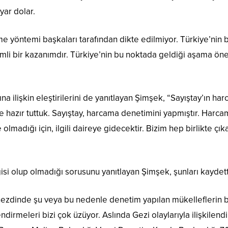
yar dolar.
me yöntemi başkaları tarafından dikte edilmiyor. Türkiye’nin 
mli bir kazanımdır. Türkiye’nin bu noktada geldiği aşama ö
ına ilişkin eleştirilerini de yanıtlayan Şimşek, “Sayıştay’ın h
 de hazır tuttuk. Sayıştay, harcama denetimini yapmıştır. Har
adığı için, ilgili daireye gidecektir. Bizim hep birlikte çı
gisi olup olmadığı sorusunu yanıtlayan Şimşek, şunları kaydett
ezdinde şu veya bu nedenle denetim yapılan mükelleflerin 
ndirmeleri bizi çok üzüyor. Aslında Gezi olaylarıyla ilişkilend