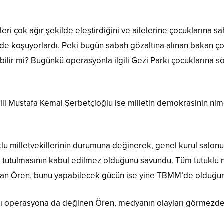
eri çok ağır şekilde eleştirdiğini ve ailelerine çocuklarına sa
de koşuyorlardı. Peki bugün sabah gözaltına alınan bakan ço
ilir mi? Bugünkü operasyonla ilgili Gezi Parkı çocuklarına sö
ili Mustafa Kemal Şerbetçioğlu ise milletin demokrasinin nime
lu milletvekillerinin durumuna değinerek, genel kurul salonun
iste tutulmasının kabul edilmez olduğunu savundu. Tüm tutuklu
ayan Ören, bunu yapabilecek gücün ise yine TBMM’de olduğunu
tığı operasyona da değinen Ören, medyanın olayları görmezde