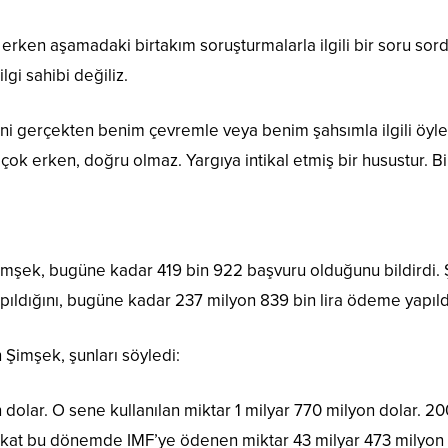
 erken aşamadaki birtakım soruşturmalarla ilgili bir soru so
i sahibi değiliz.
ani gerçekten benim çevremle veya benim şahsımla ilgili öyle 
ok erken, doğru olmaz. Yargıya intikal etmiş bir husustur.
n Şimşek, bugüne kadar 419 bin 922 başvuru olduğunu bildirdi.
ıldığını, bugüne kadar 237 milyon 839 bin lira ödeme yapıldığ
Şimşek, şunları söyledi:
n dolar. O sene kullanılan miktar 1 milyar 770 milyon dolar.
 Fakat bu dönemde IMF’ye ödenen miktar 43 milyar 473 milyon 