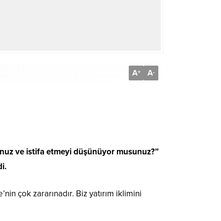
A
A
+
-
sunuz ve istifa etmeyi düşünüyor musunuz?”
i.
in çok zararınadır. Biz yatırım iklimini