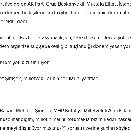
süye gelen AK Parti Grup Başkanvekili Mustafa Elitaş, İstanbu
ederken bu kişilerin suçlu gibi itham edilmesinin doğru olmadı
rekir” dedi.
anbul merkezli operasyona ilişkin, “Bazı hükümetlerde yolsuz
adeta organize suç şebekesi gibi suçlandığı dönem yaşanıyor
emiyeti bizi sınırlıyor”
imşek, milletvekillerinin sorularını yanıtladı.
ye Bakanı Mehmet Şimşek, MHP Kütahya Milletvekili Alim Işık’ı
ğünüze inandığım, milletin malını korumakta bizim kadar hass
ifa etmeyi düşünüyor musunuz?” sorusu üzerine şunları söyledi