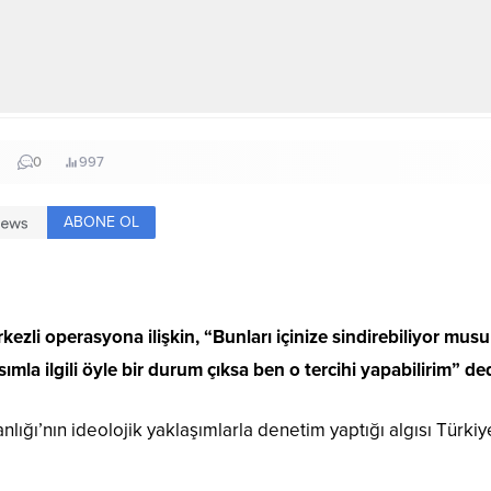
0
997
ABONE OL
ezli operasyona ilişkin, “Bunları içinize sindirebiliyor mu
a ilgili öyle bir durum çıksa ben o tercihi yapabilirim” ded
ı’nın ideolojik yaklaşımlarla denetim yaptığı algısı Türkiye’n