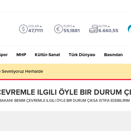
DOLAR
EURO
ALTIN
47,7111
55,1881
6.660,55
Spor
MHP
Kültür-Sanat
Türk Dünyası
Basından
 Sevmiyoruz Herhalde
EVREMLE ILGILI ÖYLE BIR DURUM ÇI
BAKANI: BENIM ÇEVREMLE ILGILI ÖYLE BIR DURUM ÇIKSA ISTIFA EDEBILIRIM