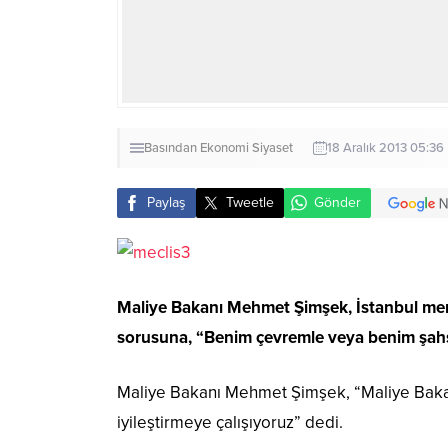
Basından
Ekonomi
Siyaset
18 Aralık 2013 05:36
Paylaş
Tweetle
Gönder
Maliye Bakanı Mehmet Şimşek, İstanbul merk
sorusuna, “Benim çevremle veya benim şahsıml
Maliye Bakanı Mehmet Şimşek, “Maliye Bakanlığ
iyileştirmeye çalışıyoruz” dedi.