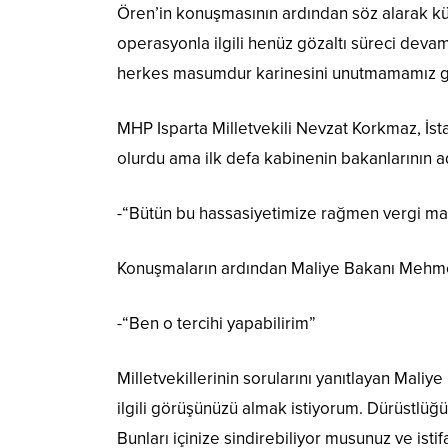
Ören’in konuşmasının ardından söz alarak kür
operasyonla ilgili henüz gözaltı süreci devam 
herkes masumdur karinesini unutmamamız ge
MHP Isparta Milletvekili Nevzat Korkmaz, İst
olurdu ama ilk defa kabinenin bakanlarının 
-“Bütün bu hassasiyetimize rağmen vergi mahr
Konuşmaların ardından Maliye Bakanı Mehmet Ş
-“Ben o tercihi yapabilirim”
Milletvekillerinin sorularını yanıtlayan Mali
ilgili görüşünüzü almak istiyorum. Dürüstlü
Bunları içinize sindirebiliyor musunuz ve ist