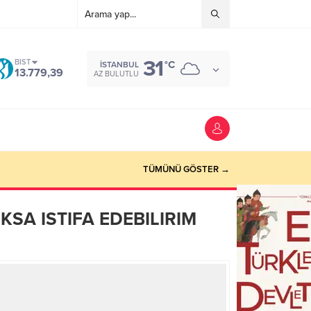
31
BIST
°C
İSTANBUL
13.779,39
AZ BULUTLU
TÜMÜNÜ GÖSTER →
KSA ISTIFA EDEBILIRIM