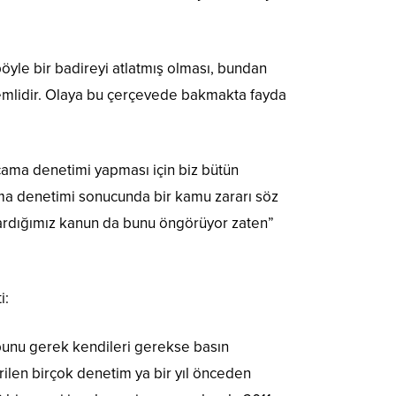
böyle bir badireyi atlatmış olması, bundan
nemlidir. Olaya bu çerçevede bakmakta fayda
arcama denetimi yapması için biz bütün
cama denetimi sonucunda bir kamu zararı söz
kardığımız kanun da bunu öngörüyor zaten”
i:
bunu gerek kendileri gerekse basın
irilen birçok denetim ya bir yıl önceden