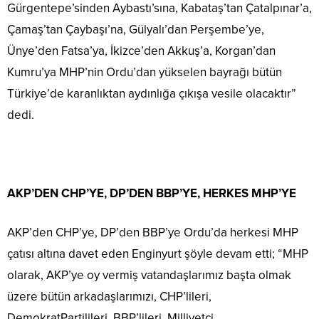
Gürgentepe’sinden Aybastı’sına, Kabataş’tan Çatalpınar’a,
Çamaş’tan Çaybaşı’na, Gülyalı’dan Perşembe’ye,
Ünye’den Fatsa’ya, İkizce’den Akkuş’a, Korgan’dan
Kumru’ya MHP’nin Ordu’dan yükselen bayrağı bütün
Türkiye’de karanlıktan aydınlığa çıkışa vesile olacaktır”
dedi.
AKP’DEN CHP’YE, DP’DEN BBP’YE, HERKES MHP’YE
AKP’den CHP’ye, DP’den BBP’ye Ordu’da herkesi MHP
çatısı altına davet eden Enginyurt şöyle devam etti; “MHP
olarak, AKP’ye oy vermiş vatandaşlarımız başta olmak
üzere bütün arkadaşlarımızı, CHP’lileri,
DemokratPartilileri, BBP’lileri, Milliyetçi