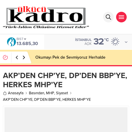
32
BIST
°C
İSTANBUL
13.685,30
AÇIK
Okumayı Pek de Sevmiyoruz Herhalde
AKP’DEN CHP’YE, DP’DEN BBP’YE,
HERKES MHP’YE
Anasayfa
Basından
,
MHP
,
Siyaset
AKP’DEN CHP’YE, DP’DEN BBP’YE, HERKES MHP’YE