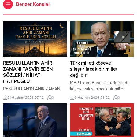
Benzer Konular
RESULULLAH’IN AHİR
Türk milleti köşeye
ZAMANI TASVİR EDEN
sıkıştırılacak bir millet
SÖZLERİ / NİHAT
değildir.
HATİPOĞLU
MHP Lideri Bahçeli: Türk milleti
RESULULLAH’IN AHİR ZAMANI
köşeye sıkıştırılacak bir millet
TASVİR EDEN SÖZLERİ İnsanlar
değildir. Türk milleti, karşısına
21 Haziran 2026 07:42
0
9 Haziran 2026 23:22
0
heveslerine uyacaklar, zan ile
yedi düvel de dizilse tarih
hükmedilecek. Bilinmeyen
sahnesinden silinecek bir millet
konularda insanlar konuşacaklar.
değildir. Türkiye, ham hayaller
Cehalet, dini bilmemek
kurulup çizilen haritaların
çoğalacak. Çocuk istenmeyecek.
kenarına sıkıştırılacak, eline bir
Dostluk azalacak. Dost dosta
avuç toprak verilip denizlerinden