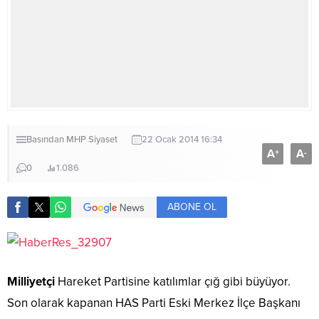
Basından
MHP
Siyaset
22 Ocak 2014 16:34
A
A
+
-
0
1.086
ABONE OL
Milliyetçi
Hareket Partisine katılımlar çığ gibi büyüyor.
Son olarak kapanan HAS Parti Eski Merkez İlçe Başkanı