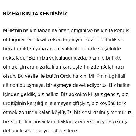
BİZ HALKIN TA KENDİSİYİZ
MHP’nin halkın tabanına hitap ettiğini ve halkın ta kendisi
olduğuna da dikkat çeken Enginyurt sözlerini birlik ve
beraberlikten yana anlam yüklü ifadelerle şu şekilde
noktaladı; “Bizim bu yolculuğumuzda, bizimle birlikte
olmak için aramıza katılan kardeşlerimizden Allah razı
olsun. Bu vesile ile bütün Ordu halkını MHP’nin üç hilali
altında buluşmaya, birleşmeye davet ediyoruz. Biz halkın
içinden geldik, biz halkız. Biz sokakta ki işsiz genciz, biz
ürettiğinin karşılığını alamayan çiftçiyiz, biz köyünü terk
etmek zorunda kalan köylüyüz, biz sesi kısılmış memuruz,
biz sindirilmiş insanların hakkını aramak için yola çıkmış
delikanlı sesleriz, yürekli sesleriz.