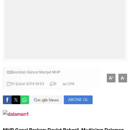
Basından
Güncel
Manşet
MHP
A
A
+
-
15 Şubat 2014 19:53
0
1.016
ABONE OL