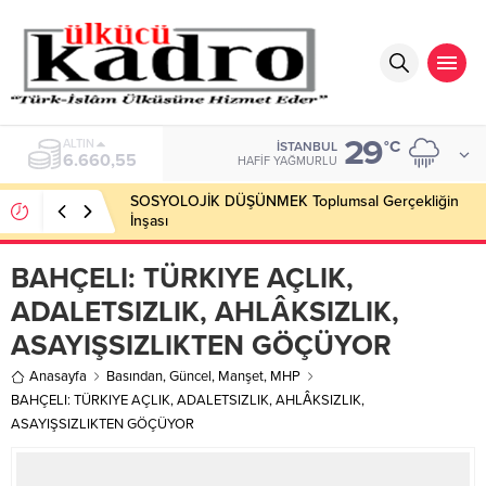
29
BIST
°C
İSTANBUL
13.779,39
HAFIF YAĞMURLU
SOSYOLOJİK DÜŞÜNMEK Toplumsal Gerçekliğin
İnşası
BAHÇELI: TÜRKIYE AÇLIK,
ADALETSIZLIK, AHLÂKSIZLIK,
ASAYIŞSIZLIKTEN GÖÇÜYOR
Anasayfa
Basından
,
Güncel
,
Manşet
,
MHP
BAHÇELI: TÜRKIYE AÇLIK, ADALETSIZLIK, AHLÂKSIZLIK,
ASAYIŞSIZLIKTEN GÖÇÜYOR