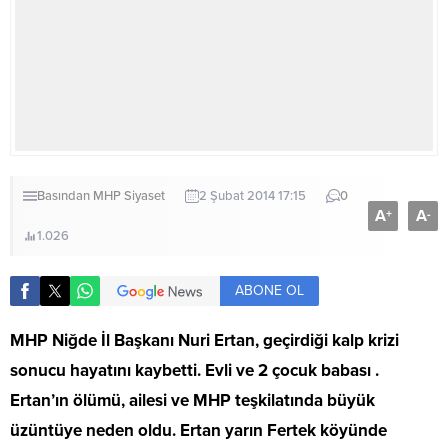
Basından
MHP
Siyaset
2 Şubat 2014 17:15
0
A
A
+
-
1.026
ABONE OL
MHP Niğde İl Başkanı Nuri Ertan, geçirdiği kalp krizi
sonucu hayatını kaybetti. Evli ve 2 çocuk babası .
Ertan’ın ölümü, ailesi ve MHP teşkilatında büyük
üzüntüye neden oldu. Ertan yarın Fertek köyünde