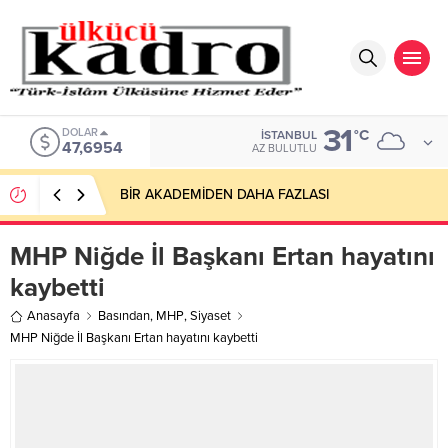
31
DOLAR
°C
İSTANBUL
47,6954
AZ BULUTLU
BİR AKADEMİDEN DAHA FAZLASI
MHP Niğde İl Başkanı Ertan hayatını
kaybetti
Anasayfa
Basından
,
MHP
,
Siyaset
MHP Niğde İl Başkanı Ertan hayatını kaybetti