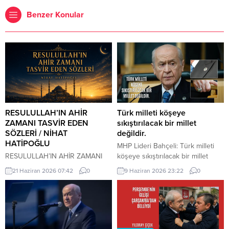
Benzer Konular
RESULULLAH’IN AHİR
Türk milleti köşeye
ZAMANI TASVİR EDEN
sıkıştırılacak bir millet
SÖZLERİ / NİHAT
değildir.
HATİPOĞLU
MHP Lideri Bahçeli: Türk milleti
RESULULLAH’IN AHİR ZAMANI
köşeye sıkıştırılacak bir millet
TASVİR EDEN SÖZLERİ İnsanlar
değildir. Türk milleti, karşısına
21 Haziran 2026 07:42
0
9 Haziran 2026 23:22
0
heveslerine uyacaklar, zan ile
yedi düvel de dizilse tarih
hükmedilecek. Bilinmeyen
sahnesinden silinecek bir millet
konularda insanlar konuşacaklar.
değildir. Türkiye, ham hayaller
Cehalet, dini bilmemek
kurulup çizilen haritaların
çoğalacak. Çocuk istenmeyecek.
kenarına sıkıştırılacak, eline bir
Dostluk azalacak. Dost dosta
avuç toprak verilip denizlerinden