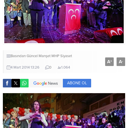
Basından
Güncel
Manşet
MHP
Siyaset
A
A
+
-
4 Mart 2014 13:26
0
1.064
ABONE OL