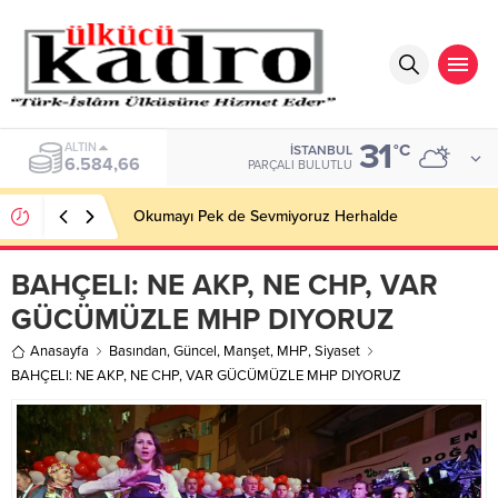
31
BIST
°C
İSTANBUL
13.889,75
PARÇALI BULUTLU
Okumayı Pek de Sevmiyoruz Herhalde
BAHÇELI: NE AKP, NE CHP, VAR
GÜCÜMÜZLE MHP DIYORUZ
Anasayfa
Basından
,
Güncel
,
Manşet
,
MHP
,
Siyaset
BAHÇELI: NE AKP, NE CHP, VAR GÜCÜMÜZLE MHP DIYORUZ