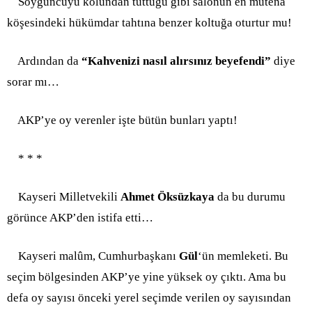
Soyguncuyu kolundan tuttuğu gibi salonun en mutena
köşesindeki hükümdar tahtına benzer koltuğa oturtur mu!
Ardından da
“Kahvenizi nasıl alırsınız beyefendi”
diye
sorar mı…
AKP’ye oy verenler işte bütün bunları yaptı!
* * *
Kayseri Milletvekili
Ahmet Öksüzkaya
da bu durumu
görünce AKP’den istifa etti…
Kayseri malûm, Cumhurbaşkanı
Gül
‘ün memleketi. Bu
seçim bölgesinden AKP’ye yine yüksek oy çıktı. Ama bu
defa oy sayısı önceki yerel seçimde verilen oy sayısından