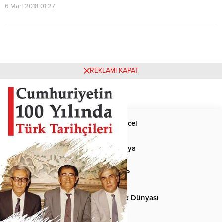
6 Mart 2018 01:27
REKLAMI KAPAT
Anasayfa
Güncel
Siyaset
Dünya
Spor
MHP
Kültür-Sanat
Türk Dünyası