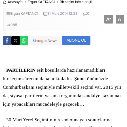
Anasayfa
Ergun KAFTANCI
Bir seçim böyle geçti
Ergun KAFTANCI
31 Mart 2014 12:23
0
A
A
+
-
985
ABONE OL
PARTİLERİN
eşit koşullarda hazırlanamadıkları
bir seçim sürecini daha noktaladık. Şimdi önümüzde
Cumhurbaşkanı seçimiyle milletvekili seçimi var. 2015 yılı
da, siyasal partilerin yasama organında sandalye kazanmak
için yapacakları mücadeleyle geçecek…
30 Mart Yerel Seçimi’nin resmi olmayan sonuçlarına