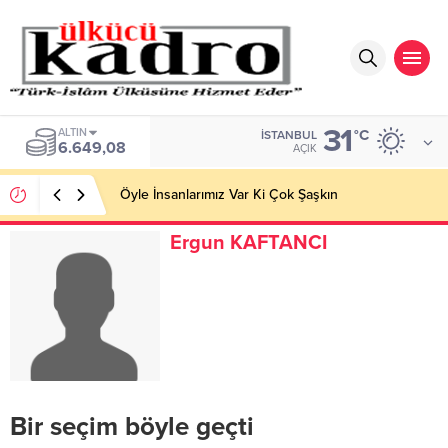
31
BIST
°C
İSTANBUL
13.879,11
AÇIK
Öyle İnsanlarımız Var Ki Çok Şaşkın
Ergun KAFTANCI
Bir seçim böyle geçti