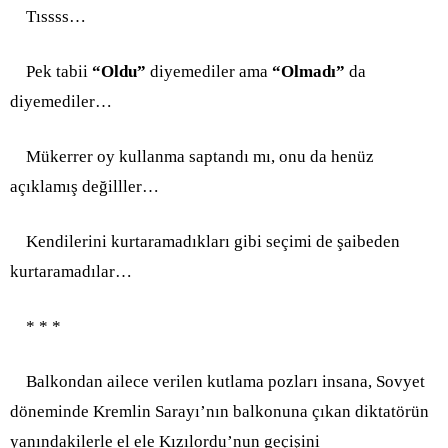
Tıssss…
Pek tabii
“Oldu”
diyemediler ama
“Olmadı”
da
diyemediler…
Mükerrer oy kullanma saptandı mı, onu da henüz
açıklamış değilller…
Kendilerini kurtaramadıkları gibi seçimi de şaibeden
kurtaramadılar…
* * *
Balkondan ailece verilen kutlama pozları insana, Sovyet
döneminde Kremlin Sarayı’nın balkonuna çıkan diktatörün
yanındakilerle el ele Kızılordu’nun geçişini