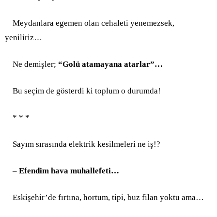
Meydanlara egemen olan cehaleti yenemezsek,
yeniliriz…
Ne de
mişler;
“Golü atamayana atarlar”…
Bu seçim de gösterdi ki toplum o durumda!
* * *
Sayım sırasında elektrik kesilmeleri ne iş!?
– Efendim hava muhallefeti…
Eskişehir’de fırtına, hortum, tipi, buz filan yoktu ama…