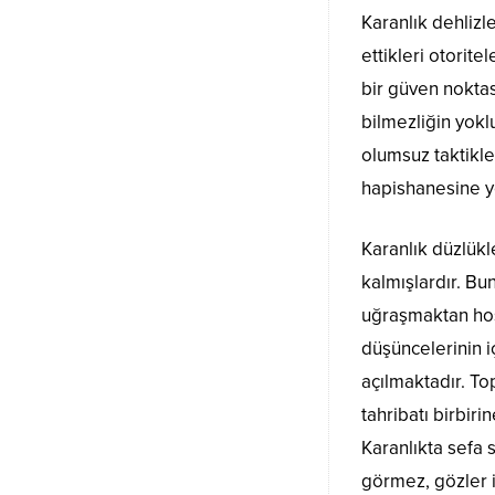
Karanlık dehlizl
ettikleri otorit
bir güven nokta
bilmezliğin yokl
olumsuz taktikle
hapishanesine y
Karanlık düzlükl
kalmışlardır. Bun
uğraşmaktan hoşl
düşüncelerinin i
açılmaktadır. Top
tahribatı birbirin
Karanlıkta sefa 
görmez, gözler i