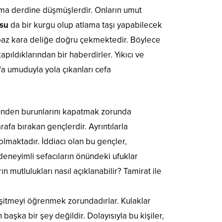
şturma derdine düşmüşlerdir. Onların umut
usu
da bir kurgu olup atlama taşı yapabilecek
baz kara deliğe doğru çekmektedir. Böylece
ıldıklarından bir haberdirler. Yıkıcı ve
fa umuduyla yola çıkanları cefa
yüzünden burunlarını kapatmak zorunda
arafa bırakan gençlerdir. Ayrıntılarla
olmaktadır. İddiacı olan bu gençler,
deneyimli sefacıların önündeki ufuklar
n mutlulukları nasıl açıklanabilir? Tamirat ile
 işitmeyi öğrenmek zorundadırlar. Kulaklar
şka bir şey değildir. Dolayısıyla bu kişiler,