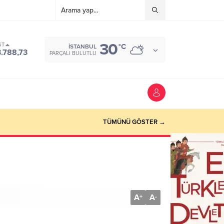
30
ST
°C
İSTANBUL
3.788,73
PARÇALI BULUTLU
TÜMÜNÜ GÖSTER →
A
A
+
-