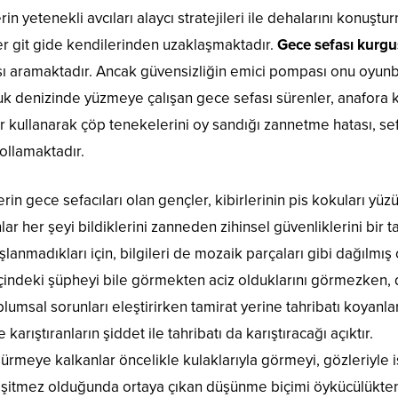
erin yetenekli avcıları alaycı stratejileri ile dehalarını konu
eler git gide kendilerinden uzaklaşmaktadır.
Gece sefası kurg
sı aramaktadır. Ancak güvensizliğin emici pompası onu oyun
uk denizinde yüzmeye çalışan gece sefası sürenler, anafora kap
r kullanarak çöp tenekelerini oy sandığı zannetme hatası, se
ollamaktadır.
erin gece sefacıları olan gençler, kibirlerinin pis kokuları 
lar her şeyi bildiklerini zanneden zihinsel güvenliklerini bir t
anmadıkları için, bilgileri de mozaik parçaları gibi dağılmış 
çindeki şüpheyi bile görmekten aciz olduklarını görmezken, 
lumsal sorunları eleştirirken tamirat yerine tahribatı koyanları
e karıştıranların şiddet ile tahribatı da karıştıracağı açıktır.
sürmeye kalkanlar öncelikle kulaklarıyla görmeyi, gözleriyle
şitmez olduğunda ortaya çıkan düşünme biçimi öykücülükten ba