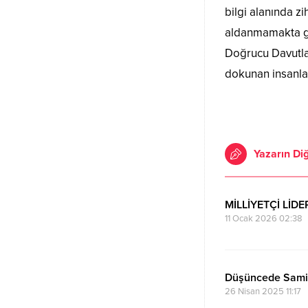
bilgi alanında z
aldanmamakta ge
Doğrucu Davutlar
dokunan insanla
Yazarın Diğ
MİLLİYETÇİ LİD
11 Ocak 2026 02:38
Düşüncede Sam
26 Nisan 2025 11:17