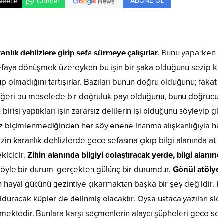
ABONE OL
weetle
Gönder
aranlık dehlizlere girip sefa sürmeye çalışırlar.
Bunu yaparken k
efaya dönüşmek üzereyken bu işin bir şaka olduğunu sezip ke
up olmadığını tartışırlar. Bazıları bunun doğru olduğunu; faka
 diğeri bu meselede bir doğruluk payı olduğunu, bunu doğruculu
 birisi yaptıkları işin zararsız delilerin işi olduğunu söyleyip
üz biçimlenmediğinden her söylenene inanma alışkanlığıyla h
izin karanlık dehlizlerde gece sefasına çıkıp bilgi alanında at d
kicidir.
Zihin alanında bilgiyi dolaştıracak yerde, bilgi alanın
öyle bir durum, gerçekten gülünç bir durumdur.
Gönül atöly
hayal gücünü gezintiye çıkarmaktan başka bir şey değildir. 
olduracak küpler de delinmiş olacaktır. Oysa ustaca yazılan
tmektedir. Bunlara karşı seçmenlerin alaycı şüpheleri gece se