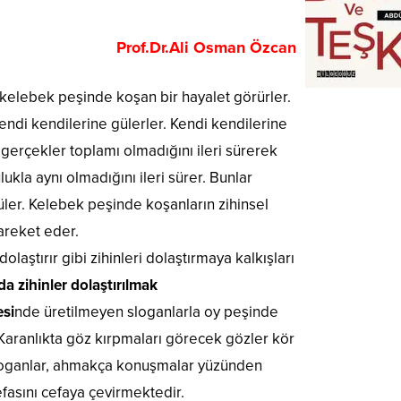
Prof.Dr.Ali Osman Özcan
elebek peşinde koşan bir hayalet görürler.
ndi kendilerine gülerler. Kendi kendilerine
t gerçekler toplamı olmadığını ileri sürerek
kla aynı olmadığını ileri sürer. Bunlar
 güler. Kelebek peşinde koşanların zihinsel
areket eder.
olaştırır gibi zihinleri dolaştırmaya kalkışları
da zihinler dolaştırılmak
esi
nde üretilmeyen sloganlarla oy peşinde
Karanlıkta göz kırpmaları görecek gözler kör
 sloganlar, ahmakça konuşmalar yüzünden
fasını cefaya çevirmektedir.