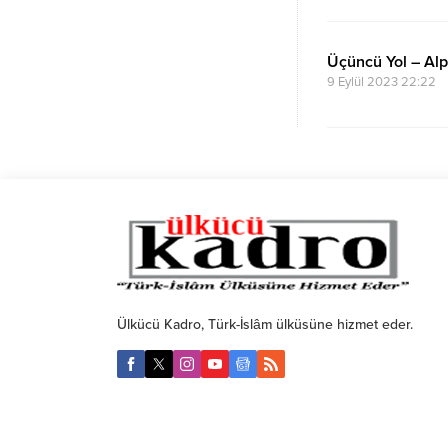
Üçüncü Yol – Alp
9 Eylül 2023 22:22
Ülkücü Kadro, Türk-İslâm ülküsüne hizmet eder.