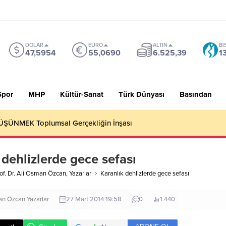
DOLAR
EURO
ALTIN
BI
47,5954
55,0690
6.525,39
1
Spor
MHP
Kültür-Sanat
Türk Dünyası
Basından
ŞÜNMEK Toplumsal Gerçekliğin İnşası
 dehlizlerde gece sefası
of. Dr. Ali Osman Özcan
,
Yazarlar
Karanlık dehlizlerde gece sefası
man Özcan
Yazarlar
27 Mart 2014 19:58
0
1.440