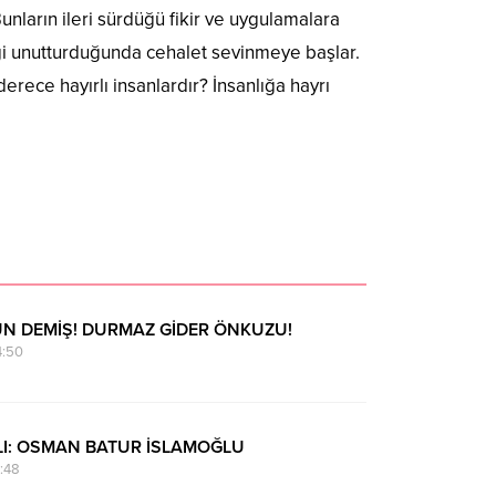
Bunların ileri sürdüğü fikir ve uygulamalara
ği unutturduğunda cehalet sevinmeye başlar.
rece hayırlı insanlardır? İnsanlığa hayrı
N DEMİŞ! DURMAZ GİDER ÖNKUZU!
4:50
LI: OSMAN BATUR İSLAMOĞLU
:48