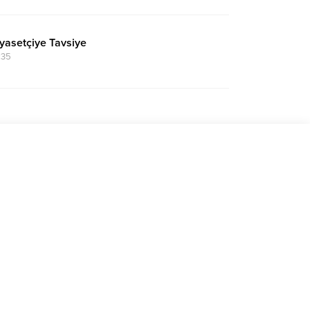
iyasetçiye Tavsiye
:35