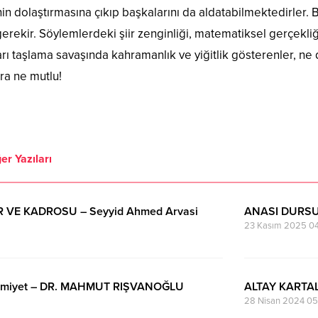
ihin dolaştırmasına çıkıp başkalarını da aldatabilmektedirler. 
rekir. Söylemlerdeki şiir zenginliği, matematiksel gerçekli
ı taşlama savaşında kahramanlık ve yiğitlik gösterenler, ne de
ra ne mutlu!
er Yazıları
ER VE KADROSU – Seyyid Ahmed Arvasi
ANASI DURSU
23 Kasım 2025 0
imiyet – DR. MAHMUT RIŞVANOĞLU
ALTAY KARTA
28 Nisan 2024 05