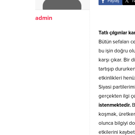
Paylaş
T
admin
Tatlı çılgınlar k
Bütün sefaları c
bu işin doğru ol
karşı çıkar. Bir
tartışıp dururken
etkinlikleri hen
Siyasi partilerim
gerçekten ilgi çe
istenmektedir.
B
koşmak, üretken 
olunca bilgiyi d
etkilerini kaybe