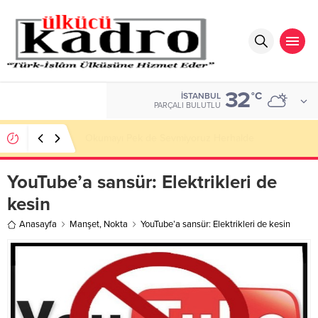
32
DOLAR
°C
İSTANBUL
47,5844
PARÇALI BULUTLU
BİR AKADEMİDEN DAHA FAZLASI
YouTube’a sansür: Elektrikleri de
kesin
Anasayfa
Manşet
,
Nokta
YouTube’a sansür: Elektrikleri de kesin