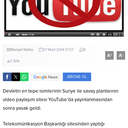
Manşet
Nokta
27 Mart 2014 17:07
0
A
A
+
-
1.309
ABONE OL
Devletin en tepe isimlerinin Suriye ile savaş planlarının
video paylaşım sitesi YouTube’da yayınlanmasından
sonra yasak geldi.
Telekomünikasyon Başkanlığı sitesinden yaptığı