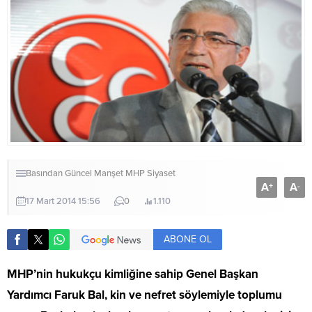
Basından
Güncel
Manşet
MHP
Siyaset
A
A
+
-
17 Mart 2014 15:56
0
1.110
ABONE OL
MHP’nin hukukçu kimliğine sahip Genel Başkan
Yardımcı Faruk Bal, kin ve nefret söylemiyle toplumu