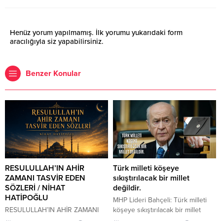
Henüz yorum yapılmamış. İlk yorumu yukarıdaki form
aracılığıyla siz yapabilirsiniz.
Benzer Konular
RESULULLAH’IN AHİR
Türk milleti köşeye
ZAMANI TASVİR EDEN
sıkıştırılacak bir millet
SÖZLERİ / NİHAT
değildir.
HATİPOĞLU
MHP Lideri Bahçeli: Türk milleti
RESULULLAH’IN AHİR ZAMANI
köşeye sıkıştırılacak bir millet
TASVİR EDEN SÖZLERİ İnsanlar
değildir. Türk milleti, karşısına