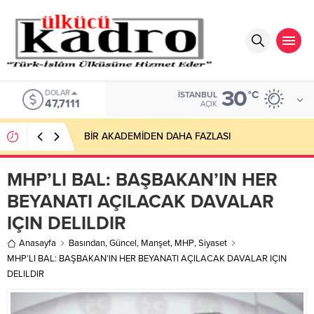
30
DOLAR
°C
İSTANBUL
47,7111
AÇIK
BİR AKADEMİDEN DAHA FAZLASI
MHP’LI BAL: BAŞBAKAN’IN HER
BEYANATI AÇILACAK DAVALAR
IÇIN DELILDIR
Anasayfa
Basından
,
Güncel
,
Manşet
,
MHP
,
Siyaset
MHP’LI BAL: BAŞBAKAN’IN HER BEYANATI AÇILACAK DAVALAR IÇIN
DELILDIR