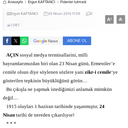
Anasayfa
Ergun KAFTANCI
Fidanlar tutmadı
Ergun KAFTANCI
26 Nisan 2014 11:59
0
A
A
+
-
1.087
ABONE OL
AÇIN
sosyal medya terminallarini, milli
bayramlarımızdan biri olan 23 Nisan günü, Ermeniler’e
cemile olsun diye söylenen sözlere yani
zikr-i cemile
‘ye
gösterilen tepkinin büyüklüğünü görün…
Bu çıkışla ne yapmak istediğimizi anlamak mümkün
değil…
1915 olayları 1 haziran tarihinde yaşanmıştır,
24
Nisan
tarihi de nereden çıkarılıyor!
* * *