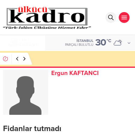
30
ALTIN
°C
İSTANBUL
6.635,91
PARÇALI BULUTLU
Öyle İnsanlarımız Var Ki Çok Şaşkın
Ergun KAFTANCI
Fidanlar tutmadı