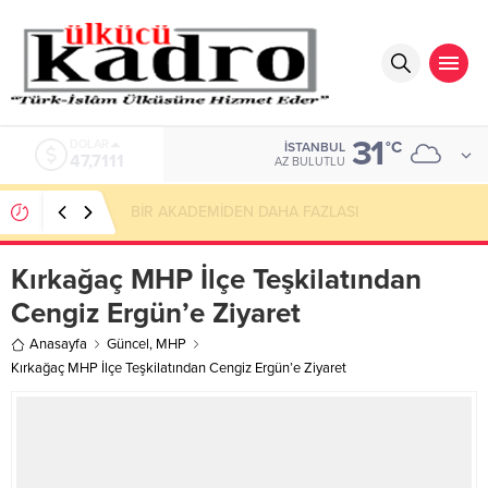
31
DOLAR
°C
İSTANBUL
47,7111
AZ BULUTLU
BİR AKADEMİDEN DAHA FAZLASI
Kırkağaç MHP İlçe Teşkilatından
Cengiz Ergün’e Ziyaret
Anasayfa
Güncel
,
MHP
Kırkağaç MHP İlçe Teşkilatından Cengiz Ergün’e Ziyaret