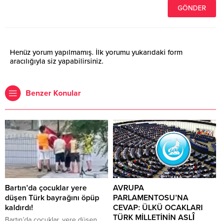
Henüz yorum yapılmamış. İlk yorumu yukarıdaki form
aracılığıyla siz yapabilirsiniz.
Benzer Konular
Bartın’da çocuklar yere
AVRUPA
düşen Türk bayrağını öpüp
PARLAMENTOSU’NA
kaldırdı!
CEVAP: ÜLKÜ OCAKLARI
TÜRK MİLLETİNİN ASLÎ
Bartın’da çocuklar, yere düşen