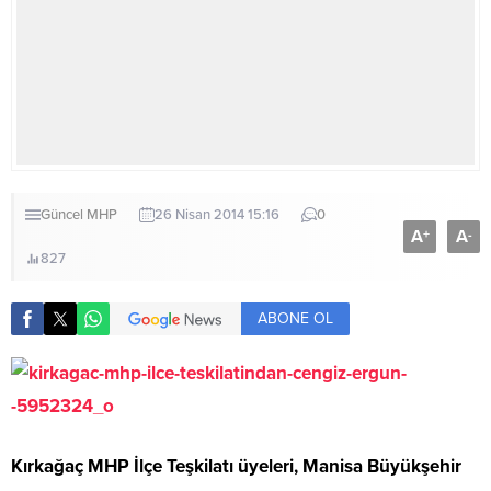
Güncel
MHP
26 Nisan 2014 15:16
0
A
A
+
-
827
ABONE OL
Kırkağaç MHP İlçe Teşkilatı üyeleri, Manisa Büyükşehir