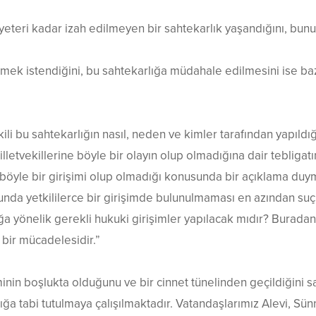
eri kadar izah edilmeyen bir sahtekarlık yaşandığını, bun
nmek istendiğini, bu sahtekarlığa müdahale edilmesini ise bazı
i bu sahtekarlığın nasıl, neden ve kimler tarafından yapıld
lletvekillerine böyle bir olayın olup olmadığına dair tebligatı
öyle bir girişimi olup olmadığı konusunda bir açıklama duymad
sunda yetkililerce bir girişimde bulunulmaması en azından s
ığa yönelik gerekli hukuki girişimler yapılacak mıdır? Buradan
n bir mücadelesidir.”
minin boşlukta olduğunu ve bir cinnet tünelinden geçildiğini s
ğa tabi tutulmaya çalışılmaktadır. Vatandaşlarımız Alevi, Sü