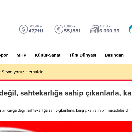
DOLAR
EURO
ALTIN
47,7111
55,1881
6.660,55
Spor
MHP
Kültür-Sanat
Türk Dünyası
Basından
 Sevmiyoruz Herhalde
değil, sahtekarlığa sahip çıkanlarla, kar
ı bir kavga değil, sahtekarlığa sahip çıkanlarla, karşı çıkanların bir mücadelesidir