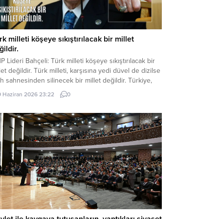
rk milleti köşeye sıkıştırılacak bir millet
ildir.
 Lideri Bahçeli: Türk milleti köşeye sıkıştırılacak bir
let değildir. Türk milleti, karşısına yedi düvel de dizilse
ih sahnesinden silinecek bir millet değildir. Türkiye,
 hayaller kurulup çizilen haritaların kenarına
9 Haziran 2026 23:22
0
ıştırılacak, eline bir avuç toprak verilip denizlerinden
arılacak bir ülke değildir. Devlet Bahçeli MHP TBMM
p Toplantısı’nda Türkiye’nin gündemine ve...
vlet ile kavgaya tutuşanların, yaptıkları siyaset