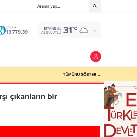
31
BIST
°C
İSTANBUL
13.779,39
AZ BULUTLU
TÜMÜNÜ GÖSTER →
şı çıkanların bir