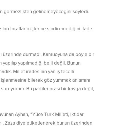
un görmezlikten gelinemeyeceğini söyledi.
ları tarafların içlerine sindiremediğini ifade
ığı üzerinde durmadı. Kamuoyuna da böyle bir
n yapılıp yapılmadığı belli değil. Bunun
ık. Millet iradesinin yanlış tecelli
uç işlenmesine bilerek göz yummak anlamını
 soruyorum. Bu partiler arası bir kavga değil,
avunan Ayhan, “Yüce Türk Milleti, iktidar
nni, Zaza diye etiketlenerek bunun üzerinden