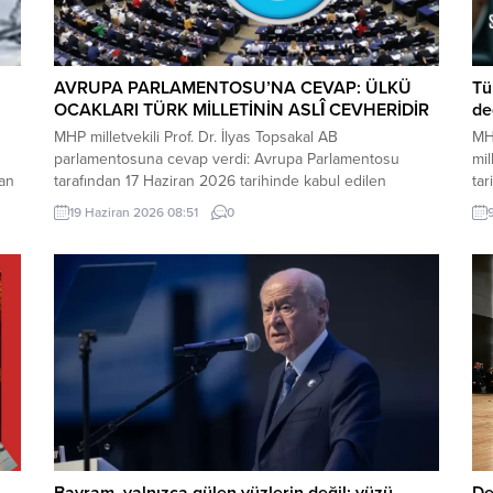
AVRUPA PARLAMENTOSU’NA CEVAP: ÜLKÜ
Tü
OCAKLARI TÜRK MİLLETİNİN ASLÎ CEVHERİDİR
değ
MHP milletvekili Prof. Dr. İlyas Topsakal AB
MHP
parlamentosuna cevap verdi: Avrupa Parlamentosu
mil
dan
tarafından 17 Haziran 2026 tarihinde kabul edilen
tar
Türkiye Raporu, teknik bir ilerleme belgesi olmaktan
ham
19 Haziran 2026 08:51
0
ı
ziyade, Türkiye-AB ilişkilerinin gerilimli fay hatlarını
sık
derinleştiren ve Ankara’nın stratejik özerkliğini hedef
kop
kta
alan bir siyasi pozisyon belgesi niteliğindedir. Raporun
Gru
içeriği, Türkiye’nin iç siyasi dengelerine...
Bayram, yalnızca gülen yüzlerin değil; yüzü
De