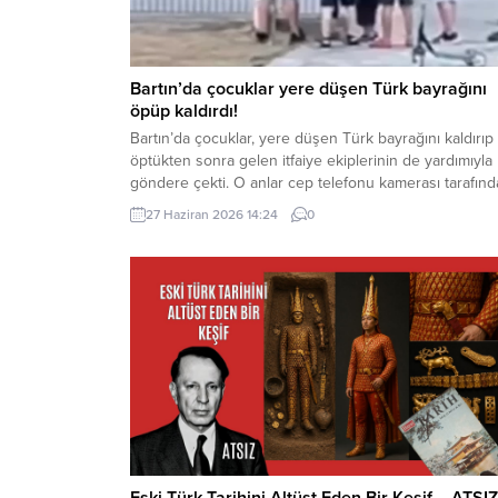
Bartın’da çocuklar yere düşen Türk bayrağını
öpüp kaldırdı!
Bartın’da çocuklar, yere düşen Türk bayrağını kaldırıp
öptükten sonra gelen itfaiye ekiplerinin de yardımıyla
göndere çekti. O anlar cep telefonu kamerası tarafın
kaydedildi. Yerden kaldırıp öptüler Kemerköprü
27 Haziran 2026 14:24
0
Mahallesi’nde dün akşam saatlerinde Cumhuriyet Park
içerisindeki direkte bulunan Türk bayrağı rüzgar
nedeniyle ipinin kopmasıyla yere düştü. Bu sırada par
oynayan çocuklar yere...
Eski Türk Tarihini Altüst Eden Bir Keşif – ATSIZ