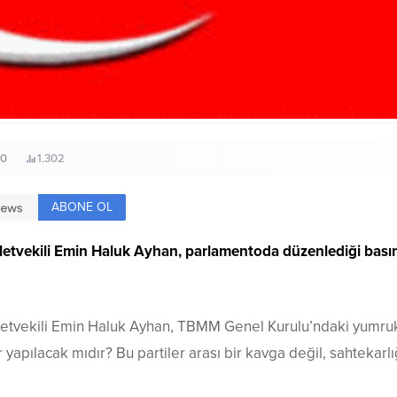
0
1.302
ABONE OL
lletvekili Emin Haluk Ayhan, parlamentoda düzenlediği bas
etvekili Emin Haluk Ayhan, TBMM Genel Kurulu’ndaki yumruklu
 yapılacak mıdır? Bu partiler arası bir kavga değil, sahtekarlığ