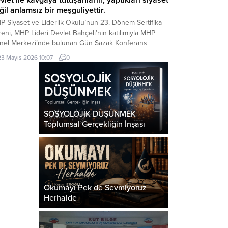
ğil anlamsız bir meşguliyettir.
P Siyaset ve Liderlik Okulu’nun 23. Dönem Sertifika
eni, MHP Lideri Devlet Bahçeli’nin katılımıyla MHP
nel Merkezi’nde bulunan Gün Sazak Konferans
lonu’nda gerçekleştirildi. Törende konuşan MHP Lideri
23 Mayıs 2026 10:07
0
let Bahçeli, gündeme ilişkin önemli
ğerlendirmelerde bulundu: Değerli Dava
kadaşlarım, Muhterem Hanımefendiler, Beyefendiler,
tifika Almaya Hak Kazanmış Değerli Kardeşlerim,
ın Basın Mensupları, Türkçe...
SOSYOLOJİK DÜŞÜNMEK
Toplumsal Gerçekliğin İnşası
Okumayı Pek de Sevmiyoruz
Herhalde