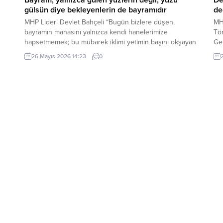
gülsün diye bekleyenlerin de bayramıdır
de
MHP Lideri Devlet Bahçeli “Bugün bizlere düşen,
MH
bayramın manasını yalnızca kendi hanelerimize
Tör
hapsetmemek; bu mübarek iklimi yetimin başını okşayan
Ge
ele, yoksulun sofrasına uzanan lokmaya, yaşlının duasını
Sa
26 Mayıs 2026 14:23
0
a
alan güler yüze, yalnızın kapısını çalan muhabbete
Dev
dönüştürmektir. Çünkü bayram, yalnızca gülen yüzlerin
de
değil; yüzü gülsün diye bekleyenlerin de bayramıdır.
Ar
Bayram, yalnızca varlık içinde...
Ser
Say