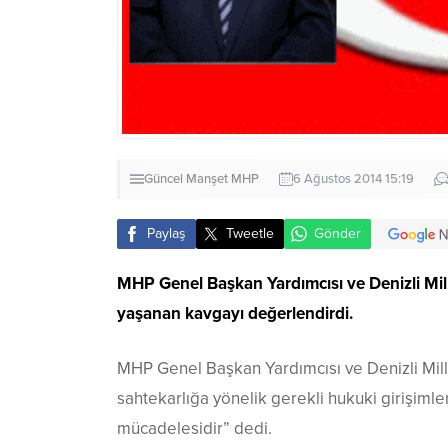
Güncel
Manşet
MHP
6 Ağustos 2014 15:19
Paylaş
Tweetle
Gönder
MHP Genel Başkan Yardımcısı ve Denizli Mi
yaşanan kavgayı değerlendirdi.
MHP Genel Başkan Yardımcısı ve Denizli Mill
sahtekarlığa yönelik gerekli hukuki girişimler
mücadelesidir” dedi.