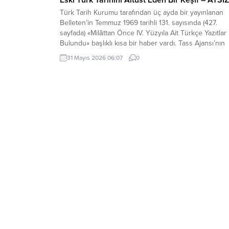
Türk Tarih Kurumu tarafından üç ayda bir yayınlanan
Belleten’in Temmuz 1969 tarihli 131. sayısında (427.
sayfada) «Milâttan Önce IV. Yüzyıla Ait Türkçe Yazıtlar
Bulundu» başlıklı kısa bir haber vardı. Tass Ajansı’nın
Alma Ata kaynaklı bir haberinde, bu yazıtlarda yapılan
31 Mayıs 2026 06:07
0
incelemelere göre, bunların Milât’tan Önce IV. Yüzyıld
meydana getirildiği ve merkezi...