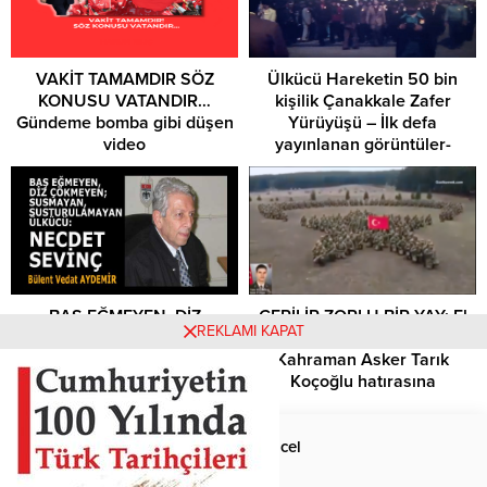
VAKİT TAMAMDIR SÖZ
Ülkücü Hareketin 50 bin
KONUSU VATANDIR…
kişilik Çanakkale Zafer
Gündeme bomba gibi düşen
Yürüyüşü – İlk defa
video
yayınlanan görüntüler-
BAŞ EĞMEYEN, DİZ
GERİLİR ZORLU BİR YAY: El
REKLAMI KAPAT
ÇÖKMEYEN; SUSMAYAN,
Bab’da Şehit düşen
SUSTURULAMAYAN
Kahraman Asker Tarık
ÜLKÜCÜ: NECDET SEVİNÇ…
Koçoğlu hatırasına
Anasayfa
Güncel