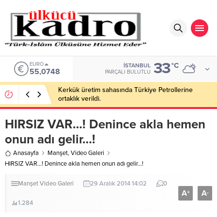
33
EURO
°C
İSTANBUL
55,0748
PARÇALI BULUTLU
Kerkük üretim sahasında Türkiye Petrollerine
ortaklık verildi.
HIRSIZ VAR…! Denince akla hemen
onun adı gelir…!
Anasayfa
Manşet
,
Video Galeri
HIRSIZ VAR…! Denince akla hemen onun adı gelir…!
Manşet
Video Galeri
29 Aralık 2014 14:02
0
A
A
+
-
1.284