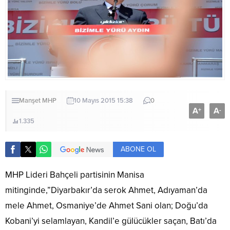
Manşet
MHP
10 Mayıs 2015 15:38
0
A
A
+
-
1.335
ABONE OL
MHP Lideri Bahçeli partisinin Manisa
mitinginde,”Diyarbakır’da serok Ahmet, Adıyaman’da
mele Ahmet, Osmaniye’de Ahmet Sani olan; Doğu’da
Kobani’yi selamlayan, Kandil’e gülücükler saçan, Batı’da