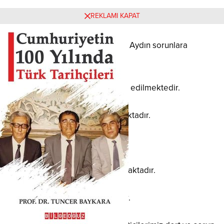
REKLAMI KAPAT
Türkiye ekonomisi yoğun bakımdadır.
Tarım, turizm ve sanayi kenti olan Aydın sorunlara
teslimdir.
Bu güzel ilimizin potansiyeli heba edilmektedir.
Vasıflı insan gücü boşa harcanmaktadır.
İncir para etmemektedir.
Zeytin dalında solmakta ve donmaktadır.
Kestane üreticimiz ise sıkıntıdadır.