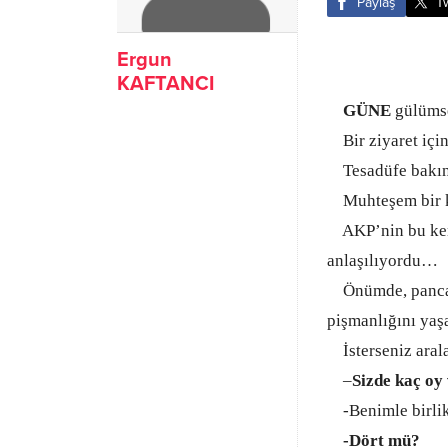
Paylaş
T
Ergun
KAFTANCI
GÜNE
gülümse
Bir ziyaret içi
Tesadüfe bakın, 
Muhteşem bir 
AKP’nin bu kentt
anlaşılıyordu…
Önümde, pancar 
pişmanlığını yaş
İsterseniz arala
–
Sizde kaç oy
-Benimle birli
-Dört mü?