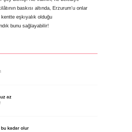
ilâtının baskısı altında, Erzurum’u onlar
kentte eşkıyalık olduğu
ndık bunu sağlayabilir!
4
uz az
2
 bu kadar olur