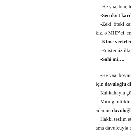
-He yaa, ben, h
-Sen dört kard
-Zeki, öteki ka
kız, o MHP’ci, e
-Kime verirle
-Eniştemiz ilko
-Sahi mi….
-He yaa, boynun
için
davuloğlu
d
Kahkahayla güle
Miting bittikten
adamın
davuloğl
Hakkı teslim etm
ama davulcuyla t