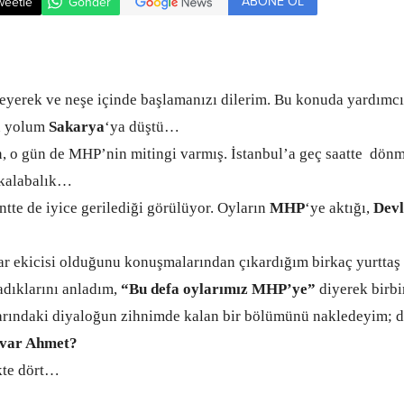
ABONE OL
weetle
Gönder
yerek ve neşe içinde başlamanızı dilerim. Bu konuda yardımc
n yolum
Sakarya
‘ya düştü…
o gün de MHP’nin mitingi varmış. İstanbul’a geç saatte dönme
kalabalık…
e de iyice gerilediği görülüyor. Oyların
MHP
‘ye aktığı,
Devl
ekicisi olduğunu konuşmalarından çıkardığım birkaç yurttaş
adıklarını anladım,
“Bu defa oylarımız MHP’ye”
diyerek birbi
rındaki diyaloğun zihnimde kalan bir bölümünü nakledeyim; d
 var Ahmet?
kte dört…