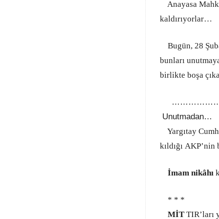
Anayasa Mahkemes
kaldırıyorlar…
Bugün, 28 Şubat’
bunları unutmaya
birlikte boşa çık
………………
Unutmadan…
Yargıtay Cumhuriy
kıldığı AKP’nin 
İmam nikâhı
* * *
MİT
TIR’ları 