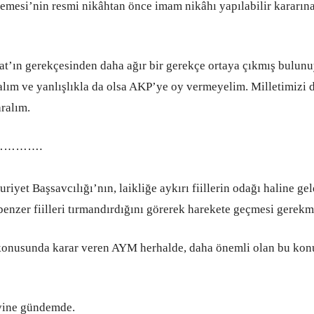
i’nin resmi nikâhtan önce imam nikâhı yapılabilir kararına 
ın gerekçesinden daha ağır bir gerekçe ortaya çıkmış bulunuyo
lım ve yanlışlıkla da olsa AKP’ye oy vermeyelim. Milletimizi di
aralım.
……….
et Başsavcılığı’nın, laikliğe aykırı fiillerin odağı haline gel
benzer fiilleri tırmandırdığını görerek harekete geçmesi gerekm
konusunda karar veren AYM herhalde, daha önemli olan bu kon
yine gündemde.