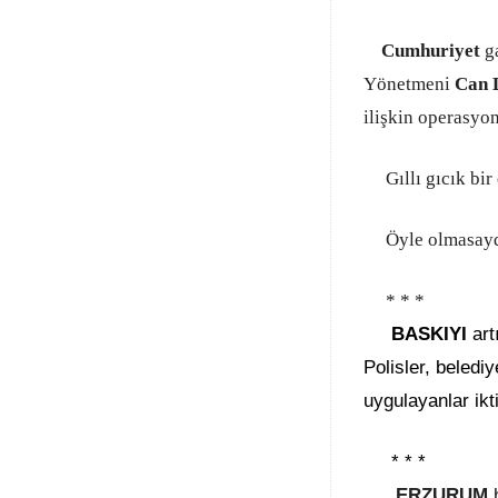
Cumhuriyet
ga
Yönetmeni
Can 
ilişkin operasyo
Gıllı gıcık bir
Öyle olmasaydı,
* * *
BASKIYI
art
Polisler, beledi
uygulayanlar ikt
* * *
ERZURUM