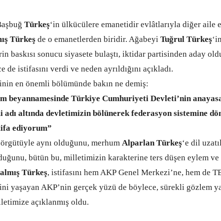
Başbuğ
Türkeş
‘in ülkücülere emanetidir evlâtlarıyla diğer aile
ış Türkeş
de o emanetlerden biridir. Ağabeyi
Tuğrul Türkeş
‘i
n baskısı sonucu siyasete bulaştı, iktidar partisinden aday ol
de istifasını verdi ve neden ayrıldığını açıkladı.
inin en önemli bölümünde bakın ne demiş:
m beyannamesinde Türkiye Cumhuriyeti Devleti’nin anayasas
i adı altında devletimizin bölünerek federasyon sistemine d
tifa ediyorum”
r örgütüyle aynı olduğunu, merhum
Alparlan Türkeş
‘e dil uzatı
duğunu, bütün bu, milletimizin karakterine ters düşen eylem ve 
almış Türkeş
, istifasını hem AKP Genel Merkezi’ne, hem de 
i yaşayan AKP’nin gerçek yüzü de böylece, sürekli gözlem yap
letimize açıklanmış oldu.