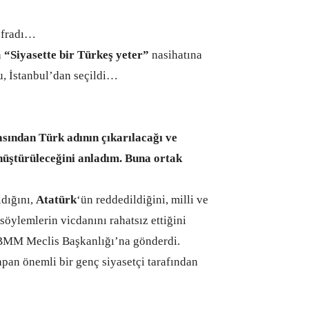
 efradı…
n
“Siyasette bir Türkeş yeter”
nasihatına
du, İstanbul’dan seçildi…
ından Türk adının çıkarılacağı ve
önüştürüleceğini anladım. Buna ortak
ldığını,
Atatürk
‘ün reddedildiğini, milli ve
söylemlerin vicdanını rahatsız ettiğini
TBMM Meclis Başkanlığı’na gönderdi.
an önemli bir genç siyasetçi tarafından