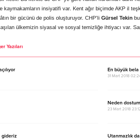
e kaymakamların insiyatifi var. Kent ağır biçimde AKP il teşk
lâtın bir gücünü de polis oluşturuyor. CHP’li
Gürsel Tekin
bu 
şılan ülkemizin siyasal ve sosyal temizliğe ihtiyacı var. Sa
er Yazıları
çılıyor
En büyük bela
31 Mart 2018 02:2
Neden dostum
23 Mart 2018 23:1
 gideriz
Utanmazlık da