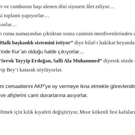
ı ve cumhurun başı alenen dini siyasete âlet ediyor…
i toplantı yapıyorlar…
yorlar…
on cuma namazından çıktıktan sonra caminin merdivenlerinden ce
Halk başkanlık sistemini istiyor”
diye hilaf-ı hakikat beyan
rinde Kur’an olduğu halde çıkıyorlar…
“Serok Tayyip Erdoğan, Salli Ala Muhammed”
diyerek sözde n
yip Bey’i katarak söylüyorlar.
 cemaatlerini AKP’ye oy vermeye ikna etmekle görevlendiriy
ve afişlerini cami duvarlarına asıyorlar.
mek için kılık kıyafeti değiştiriyor, Mısır kökenli fesi kafala