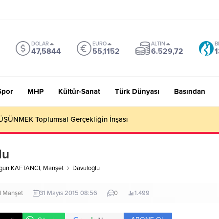
DOLAR
EURO
ALTIN
B
47,5844
55,1152
6.529,72
1
Spor
MHP
Kültür-Sanat
Türk Dünyası
Basından
 Sevmiyoruz Herhalde
lu
rgun KAFTANCI
,
Manşet
Davuloğlu
I
Manşet
31 Mayıs 2015 08:56
0
1.499