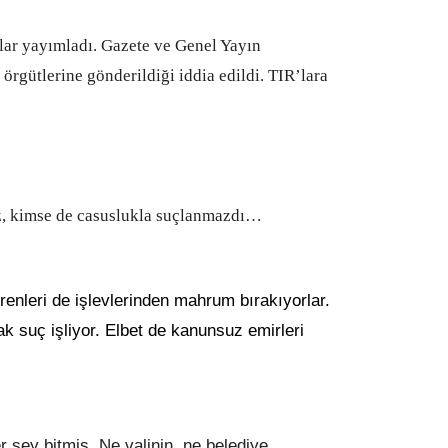
lar yayımladı. Gazete ve Genel Yayın
örgütlerine gönderildiği iddia edildi. TIR’lara
z, kimse de casuslukla suçlanmazdı…
irenleri de işlevlerinden mahrum bırakıyorlar.
ak suç işliyor. Elbet de kanunsuz emirleri
r şey bitmiş. Ne valinin, ne belediye