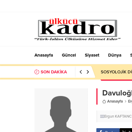
Anasayfa
Güncel
Siyaset
Dünya
SON DAKİKA
Okumayı Pek de
Davuloğ
Anasayfa
E
Ergun KAFTANC