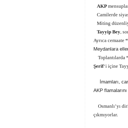
AKP
mensuplar
Camilerde siyas
Miting düzenli
Tayyip Bey
, s
Ayrıca cemaate
“
Meydanlara elle
Toplantılarda
Şerif
‘i
içine Tay
İmamları, cami
AKP flamalarını 
Osmanlı’yı dirilt
çıkmıyorlar.