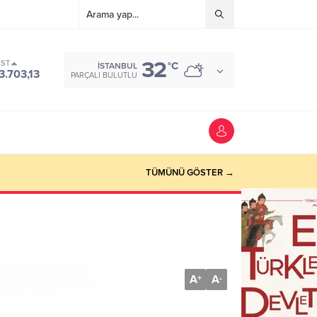
32
IST
°C
İSTANBUL
3.703,13
PARÇALI BULUTLU
TÜMÜNÜ GÖSTER →
A
A
+
-