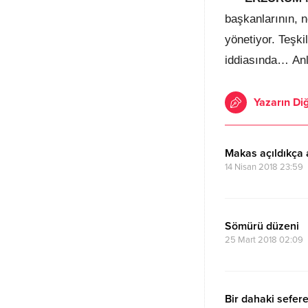
başkanlarının, n
yönetiyor. Teşki
iddiasında… Anla
Yazarın Diğ
Makas açıldıkça a
14 Nisan 2018 23:59
Sömürü düzeni
25 Mart 2018 02:09
Bir dahaki sefere