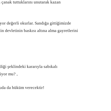
çanak tuttuklarını unutarak kazan
r değerli okurlar. Sandığa gittiğimizde
n devletinin baskısı altına alma gayretlerini
diği şeklindeki kararıyla sabıkalı
iyor mu? ,
uda da hüküm verecektir!