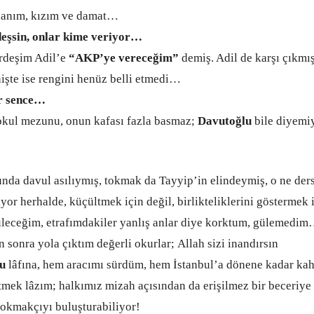
anım, kızım ve damat…
eşsin, onlar kime veriyor…
rdeşim Adil’e
“AKP’ye vereceğim”
demiş. Adil de karşı çıkmı
nişte ise rengini henüz belli etmedi…
r sence…
kul mezunu, onun kafası fazla basmaz;
Davutoğlu
bile diyemi
da davul asılıymış, tokmak da Tayyip’in elindeymiş, o ne d
iyor herhalde, küçültmek için değil, birlikteliklerini göstermek
ceğim, etrafımdakiler yanlış anlar diye korktum, gülemedi
 sonra yola çıktım değerli okurlar; Allah sizi inandırsın
u
lâfına, hem aracımı sürdüm, hem İstanbul’a dönene kadar ka
ek lâzım; halkımız mizah açısından da erişilmez bir beceriye 
okmakçıyı buluşturabiliyor!