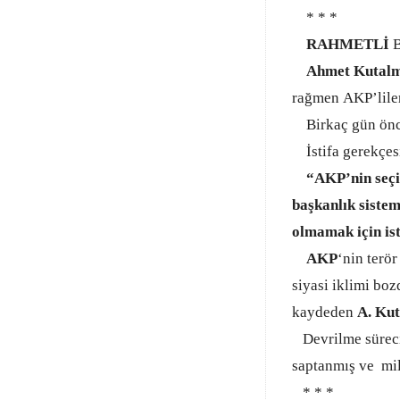
* * *
RAHMETLİ
Ahmet Kutalm
rağmen AKP’lileri
Birkaç gün önce 
İstifa gerekçes
“AKP’nin seçi
başkanlık sistem
olmamak için is
AKP
‘nin terö
siyasi iklimi boz
kaydeden
A. Kut
Devrilme sürecin
saptanmış ve mil
* * *