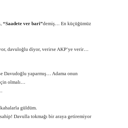
ş,
“Saadete ver bari”
demiş… En küçüğümüz
yor, davuloğlu diyor, verirse AKP’ye verir…
erse Davudoğlu yaparmış… Adama onun
 için olmalı…
m…
hkahalarla
güldüm.
sahip! Davulla tokmağı bir araya getiremiyor