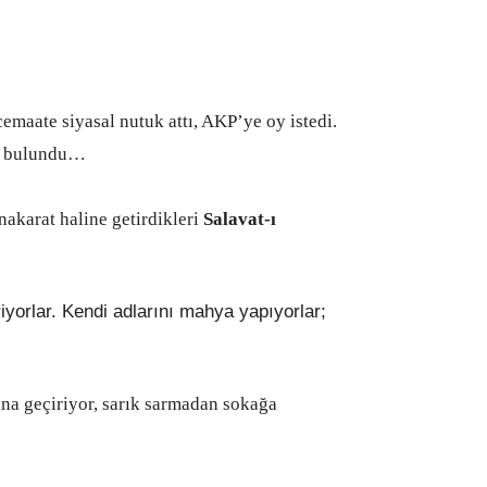
maate siyasal nutuk attı, AKP’ye oy istedi.
da bulundu…
akarat haline getirdikleri
Salavat-ı
orlar. Kendi adlarını mahya yapıyorlar;
rına geçiriyor, sarık sarmadan sokağa