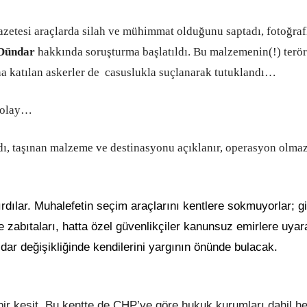
zetesi araçlarda silah ve mühimmat olduğunu saptadı, fotoğraf
Dündar
hakkında soruşturma başlatıldı. Bu malzemenin(!) terör 
na katılan askerler de casuslukla suçlanarak tutuklandı…
 olay…
 taşınan malzeme ve destinasyonu açıklanır, operasyon olma
ırdılar. Muhalefetin seçim araçlarını kentlere sokmuyorlar; g
ye zabıtaları, hatta özel güvenlikçiler kanunsuz emirlere uyar
idar değişikliğinde kendilerini yargının önünde bulacak.
bir kesit. Bu kentte de CHP’ye göre hukuk kurumları dahil he