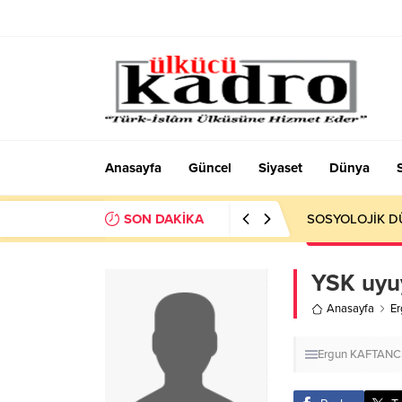
Anasayfa
Güncel
Siyaset
Dünya
SON DAKİKA
Okumayı Pek de
YSK uyu
Anasayfa
E
Ergun KAFTANC