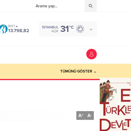
31
BIST
°C
İSTANBUL
13.798,82
AÇIK
TÜMÜNÜ GÖSTER →
A
A
+
-