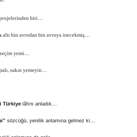
 projelerinden biri…
ik
altı bin avrodan bin avroya inecekmiş…
 seçim yemi…
alı, sakın yemeyin…
 Türkiye
lâfını anladık…
ni”
sözcüğü, yenilik anlamına gelmez ki…