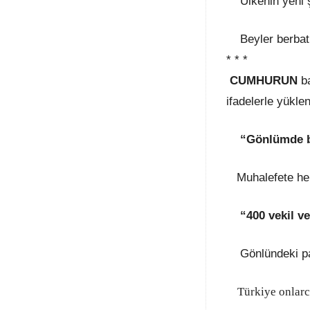
Ülkenin yeni ş
Beyler berbat e
* * *
CUMHURUN
b
ifadelerle yüklen
“Gönlümde bi
Muhalefete herh
“400 vekil ve
Gönlündeki pa
Türkiye onlarca 