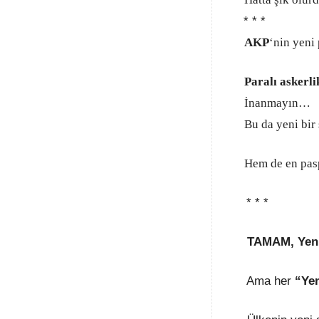
* * *
AKP
‘nin yeni
Paralı askerl
İnanmayın…
Bu da yeni bir
Hem de en pasp
* * *
TAMAM, Yeni
Ama her
“Ye