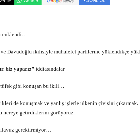
ABONE OL
weetle
Gönder
 renklendi…
 ve Davudoğlu ikilisiyle muhalefet partilerine yüklendikçe yük
r, biz yaparız”
iddiasındalar.
üfek gibi konuşan bu ikili…
kleri de konuşmak ve yanlış işlerle ülkenin çivisini çıkarmak.
a nereye getirdiklerini görüyoruz.
lavuz gerektirmiyor…