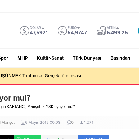
DOLAR
EURO
ALTIN
47,5921
54,9747
6.499,25
Spor
MHP
Kültür-Sanat
Türk Dünyası
Basından
 Sevmiyoruz Herhalde
yor mu!?
rgun KAFTANCI
,
Manşet
YSK uyuyor mu!?
I
Manşet
6 Mayıs 2015 00:08
0
1.274