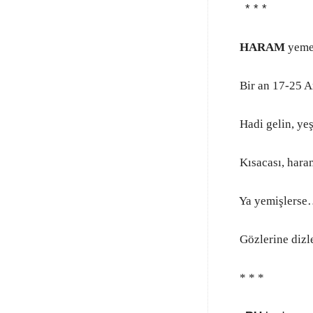
* * *
HARAM
yeme
Bir an 17-25 A
Hadi gelin, yeşi
Kısacası, haram
Ya yemişlerse
G
özlerine diz
* * *