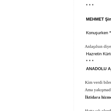
* * *
MEHMET
Şi
Konuşurken
Anlaşılsın diye 
Hazretin Kür
* * *
ANADOLU Aj
Kim verdi bil
Ama yakışma
İktidara hizm
Hatta şık olurd