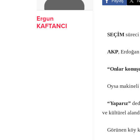
Paylaş
T
Ergun
KAFTANCI
SEÇİM
süreci
AKP
, Erdoğan
“Onlar konuşu
Oysa makineli t
“Yaparız”
dedi
ve kültürel aland
Görünen köy kı