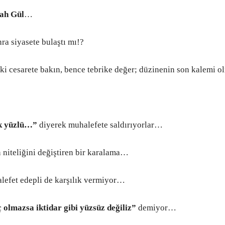
ah Gül
…
a siyasete bulaştı mı!?
ki cesarete bakın, bence tebrike değer; düzinenin son kalemi o
 yüzlü…”
diyerek muhalefete saldırıyorlar…
iteliğini değiştiren bir karalama…
efet edepli de karşılık vermiyor…
ç olmazsa iktidar gibi yüzsüz değiliz”
demiyor…