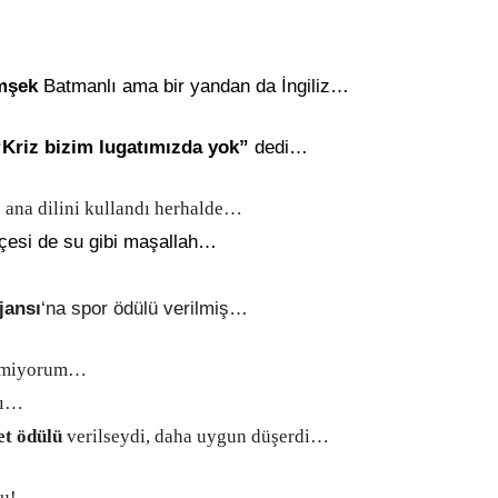
mşek
Batmanlı ama bir yandan da İngiliz…
“Kriz bizim lugatımızda yok”
dedi…
ana dilini kullandı herhalde…
tçesi de su gibi maşallah…
ansı
‘na spor ödülü verilmiş…
emiyorum…
dı…
et ödülü
verilseydi, daha uygun düşerdi…
u!