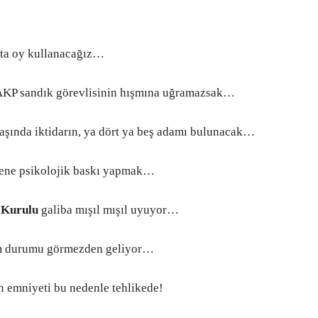
kta oy kullanacağız…
KP sandık görevlisinin hışmına uğramazsak…
şında iktidarın, ya dört ya beş adamı bulunacak…
ene psikolojik baskı yapmak…
 Kurulu
galiba mışıl mışıl uyuyor…
 durumu görmezden geliyor…
in
emniyeti bu nedenle tehlikede!