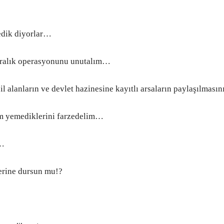
dik diyorlar…
ralık operasyonunu unutalım…
l alanların ve devlet hazinesine kayıtlı arsaların paylaşılması
 yemediklerini farzedelim…
…
lerine dursun mu!?