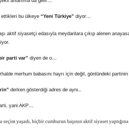
ekli anlamına da gelir…
ttikleri bu ülkeye
“Yeni Türkiye”
diyor…
aşı aktif siyasetçi edasıyla meydanlara çıkıp alenen anayasa
iyor.
r parti var”
diyen de o…
alde merhum babasını hayrı için değil, gönlündeki partini
rin”
derken gösterdiği adres de aynı..
rti, yani AKP…
seçim yaşadı, hiçbir cumhurun başının aktif siyaset yaptığın