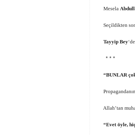
Mesela
Abdull
Seçildikten sonr
Tayyip Bey
‘de
* * *
“BUNLAR çok
Propagandanın n
Allah’tan muhal
“Evet öyle, hi