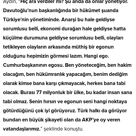
Aydın, “
Hiç ara verdiler mi? Şu anda da onlar yönetiyor.
Davutoğlu’nun başkanlığında bir hükümet şuanda
Türkiye’nin yönetiminde. Anarşi bu hale geldiyse
sorumlusu belli, ekonomi durağan hale geldiyse hatta
küçülme durumuna geldiyse sorumlusu belli, olayları
tetikleyen olayların arkasında müthiş bir egonun
olduğunu hepimizin görmesi lazım. Hangi ego.
Cumhurbaşkanının egosu. Ben yöneteceğim, ben hakim
olacağım, ben hükümranlık yapacağım, benim dediğim
olarak kimse bana karşı çıkmayacak, herkes bana tabi
olacak. Burası 77 milyonluk bir ülke, bu kadar insan sana
tabi olmaz. Senin hırsın ve egonun seni hangi noktaya
götürdüğünü çok iyi görüyoruz. Türk halkı da görüyor
bundan en büyük şikayeti olan da AKP’ye oy veren
vatandaşlarımız.
” şeklinde konuştu.