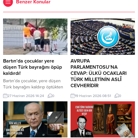
Benzer Konular
Bartın’da çocuklar yere
AVRUPA
düşen Türk bayrağını öpüp
PARLAMENTOSU’NA
kaldırdı!
CEVAP: ÜLKÜ OCAKLARI
TÜRK MİLLETİNİN ASLÎ
Bartın’da çocuklar, yere düşen
CEVHERİDİR
Türk bayrağını kaldırıp öptükten
sonra gelen itfaiye ekiplerinin de
MHP milletvekili Prof. Dr. İlyas
27 Haziran 2026 14:24
0
19 Haziran 2026 08:51
0
yardımıyla göndere çekti. O anlar
Topsakal AB parlamentosuna
cep telefonu kamerası tarafından
cevap verdi: Avrupa
kaydedildi. Yerden kaldırıp öptüler
Parlamentosu tarafından 17
Kemerköprü Mahallesi’nde dün
Haziran 2026 tarihinde kabul
akşam saatlerinde Cumhuriyet
edilen Türkiye Raporu, teknik bir
Parkı içerisindeki direkte bulunan
ilerleme belgesi olmaktan ziyade,
Türk bayrağı rüzgar nedeniyle
Türkiye-AB ilişkilerinin gerilimli fay