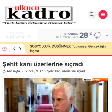
28
BIST
°C
İSTANBUL
13.779,39
HAFIF YAĞMURLU
SOSYOLOJİK DÜŞÜNMEK Toplumsal Gerçekliğin
İnşası
Şehit kanı üzerlerine sıçradı
Anasayfa
Güncel
,
MHP
Şehit kanı üzerlerine sıçradı