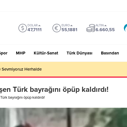
DOLAR
EURO
ALTIN
47,7111
55,1881
6.660,55
Spor
MHP
Kültür-Sanat
Türk Dünyası
Basından
 Sevmiyoruz Herhalde
şen Türk bayrağını öpüp kaldırdı!
Türk bayrağını öpüp kaldırdı!