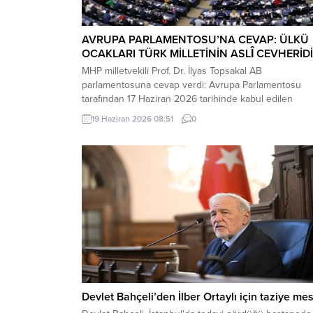
AVRUPA PARLAMENTOSU’NA CEVAP: ÜLKÜ
OCAKLARI TÜRK MİLLETİNİN ASLÎ CEVHERİD
MHP milletvekili Prof. Dr. İlyas Topsakal AB
parlamentosuna cevap verdi: Avrupa Parlamentosu
tarafından 17 Haziran 2026 tarihinde kabul edilen
Türkiye Raporu, teknik bir ilerleme belgesi olmaktan
19 Haziran 2026 08:51
0
ziyade, Türkiye-AB ilişkilerinin gerilimli fay hatlarını
derinleştiren ve Ankara’nın stratejik özerkliğini hedef
alan bir siyasi pozisyon belgesi niteliğindedir. Raporu
içeriği, Türkiye’nin iç siyasi dengelerine...
Devlet Bahçeli’den İlber Ortaylı için taziye mes