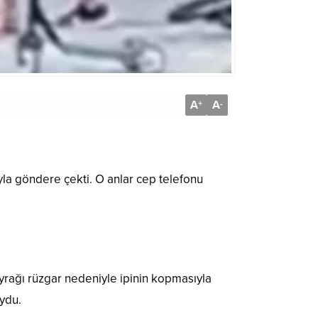
A
A
+
-
yla göndere çekti. O anlar cep telefonu
rağı rüzgar nedeniyle ipinin kopmasıyla
oydu.