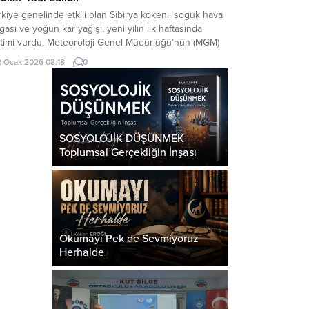
kiye genelinde etkili olan Sibirya kökenli soğuk hava
gası ve yoğun kar yağışı, yeni yılın ilk haftasında
itimi vurdu. Meteoroloji Genel Müdürlüğü’nün (MGM)
uncu ve sarı kodlu uyarılarının ardından valiliklerden
2 Ocak 2026 08:18
0
 peşe kar tatili kararları geldi. 2 Ocak 2026 Cuma
ü itibarıyla 58 ilde resmi ve özel tüm eğitim
umlarında...
SOSYOLOJİK DÜŞÜNMEK
Toplumsal Gerçekliğin İnşası
Okumayı Pek de Sevmiyoruz
Herhalde