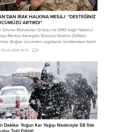
AN’DAN IRAK HALKINA MESAJ: “DESTEĞİNİZ
ÜCÜMÜZÜ ARTIRDI”
an Devrim Muhafızları Ordusu’na DMO bağlı Hatemul
iya Merkez Karargahı Sözcüsü İbrahim Zülfikari,
müz Boğazı üzerinden uygulanan kısıtlamalara ilişkin
tığı açıklamada, Irak’ın bu kısıtlamalardan muaf
5 Nisan 2026 10:35
0
ulacağını belirtti.
n Dakika: Yoğun Kar Yağışı Nedeniyle 58 İlde
llar Tatil Edildi!