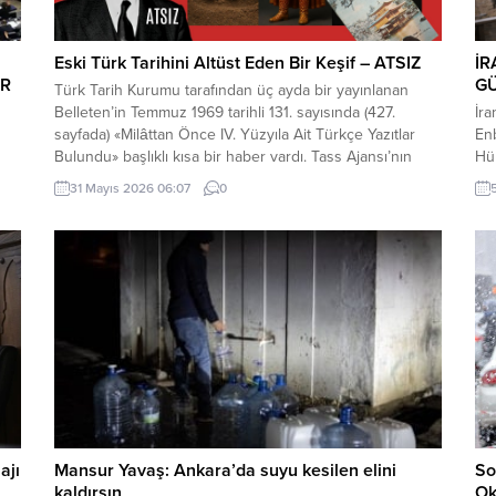
Eski Türk Tarihini Altüst Eden Bir Keşif – ATSIZ
İR
İR
G
Türk Tarih Kurumu tarafından üç ayda bir yayınlanan
Belleten’in Temmuz 1969 tarihli 131. sayısında (427.
İr
sayfada) «Milâttan Önce IV. Yüzyıla Ait Türkçe Yazıtlar
Enb
Bulundu» başlıklı kısa bir haber vardı. Tass Ajansı’nın
Hür
Alma Ata kaynaklı bir haberinde, bu yazıtlarda yapılan
yap
31 Mayıs 2026 06:07
0
incelemelere göre, bunların Milât’tan Önce IV. Yüzyılda
tut
meydana getirildiği ve merkezi...
n
ajı
Mansur Yavaş: Ankara’da suyu kesilen elini
So
kaldırsın
Oku