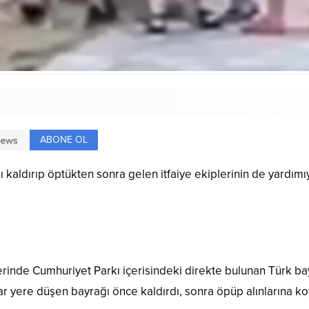
ABONE OL
 kaldırıp öptükten sonra gelen itfaiye ekiplerinin de yardımı
nde Cumhuriyet Parkı içerisindeki direkte bulunan Türk bay
r yere düşen bayrağı önce kaldırdı, sonra öpüp alınlarına k