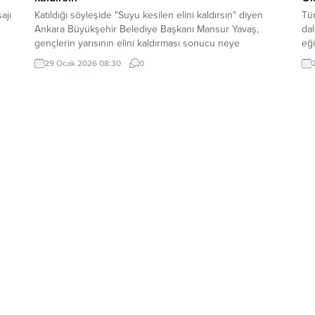
ajı
Katıldığı söyleşide "Suyu kesilen elini kaldırsın" diyen
Tür
Ankara Büyükşehir Belediye Başkanı Mansur Yavaş,
dal
gençlerin yarısının elini kaldırması sonucu neye
eğ
uğradığını şaşırdı.
tur
29 Ocak 2026 08:30
0
peş
gün
kur