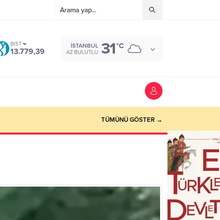
31
BIST
°C
İSTANBUL
13.779,39
AZ BULUTLU
TÜMÜNÜ GÖSTER →