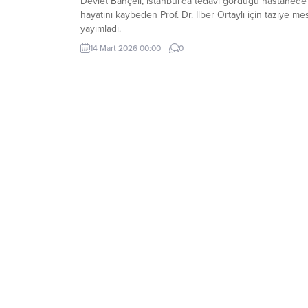
Devlet Bahçeli, İstanbul'da tedavi gördüğü hastanede
hayatını kaybeden Prof. Dr. İlber Ortaylı için taziye mes
yayımladı.
14 Mart 2026 00:00
0