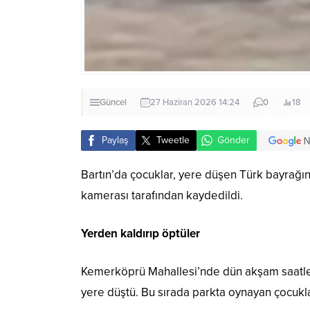
Güncel
27 Haziran 2026 14:24
0
18
Paylaş
Tweetle
Gönder
Bartın’da çocuklar, yere düşen Türk bayrağını
kamerası tarafından kaydedildi.
Yerden kaldırıp öptüler
Kemerköprü Mahallesi’nde dün akşam saatleri
yere düştü. Bu sırada parkta oynayan çocukla