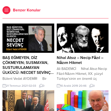
Benzer Konular
BAŞ EĞMEYEN, DİZ
Nihal Atsız – Necip Fâzıl –
ÇÖKMEYEN; SUSMAYAN,
Nâzım Hikmet
SUSTURULAMAYAN
Ali BADEMCİ Nihal Atsız-Necip
ÜLKÜCÜ: NECDET SEVİNÇ…
Fâzıl-Nâzım Hikmet, XX. yüzyıl
Bülent Vedat AYDEMİR Bir
Türkiye’sinin en önemli üç
Necdet Sevinç’imiz vardı. Türk
şahsiyetidir. Yıllardan beri
21 Temmuz 2021 02:03
0
10 Aralık 2019 20:46
0
milliyetçisi, Ülkücü… Cesur yürek!
tartışılan düşünceleri ve
Tek silahı kalem olan yılmaz bir
kişililerinde hâlâ bir noktada
savaşçı! Dost’a gül goncası,
birleşilmiş değildir. Duygusal
düşmana gül dikeni! Bir mücadele
davranmanın çok anlamı yok; bu
ve dava adamı! Gazeteci, tarihçi,
kadar tartışıldıklarına göre elbette