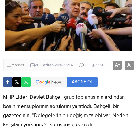
A
A
+
-
Manşet
28 Haziran 2016 15:14
0
1.158
ABONE OL
MHP Lideri Devlet Bahçeli grup toplantısının ardından
basın mensuplarının sorularını yanıtladı. Bahçeli, bir
gazetecinin “Delegelerin bir değişim talebi var. Neden
karşılamıyorsunuz?” sorusuna çok kızdı.