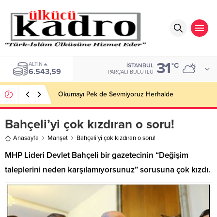
31
ALTIN
°C
İSTANBUL
6.543,59
PARÇALI BULUTLU
Okumayı Pek de Sevmiyoruz Herhalde
Bahçeli’yi çok kızdıran o soru!
Anasayfa
Manşet
Bahçeli’yi çok kızdıran o soru!
MHP Lideri Devlet Bahçeli bir gazetecinin “Değişim
taleplerini neden karşılamıyorsunuz” sorusuna çok kızdı.