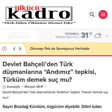
31
BIST
°C
İSTANBUL
13.685,30
PARÇALI BULUTLU
Okumayı Pek de Sevmiyoruz Herhalde
Devlet Bahçeli’den Türk
düşmanlarına “Andımız” tepkisi,
Türküm demek suç mu?
Anasayfa
Manşet
,
MHP
Devlet Bahçeli’den Türk düşmanlarına “Andımız” tepkisi, Türküm demek suç
mu?
Sayın Bozdağ Kürdüm, özgürüm diyebilir. Dilini tutan