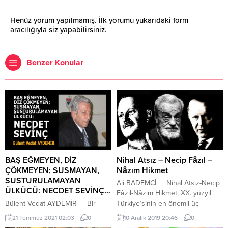
Henüz yorum yapılmamış. İlk yorumu yukarıdaki form
aracılığıyla siz yapabilirsiniz.
Benzer Konular
BAŞ EĞMEYEN, DİZ
Nihal Atsız – Necip Fâzıl –
ÇÖKMEYEN; SUSMAYAN,
Nâzım Hikmet
SUSTURULAMAYAN
Ali BADEMCİ Nihal Atsız-Necip
ÜLKÜCÜ: NECDET SEVİNÇ…
Fâzıl-Nâzım Hikmet, XX. yüzyıl
Bülent Vedat AYDEMİR Bir
Türkiye’sinin en önemli üç
Necdet Sevinç’imiz vardı. Türk
şahsiyetidir. Yıllardan beri
21 Temmuz 2021 02:03
0
10 Aralık 2019 20:46
0
milliyetçisi, Ülkücü… Cesur yürek!
tartışılan düşünceleri ve