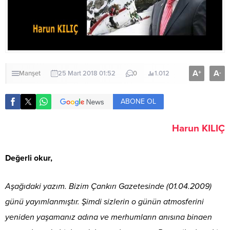
A
A
+
-
Manşet
25 Mart 2018 01:52
0
1.012
ABONE OL
Harun KILIÇ
Değerli okur,
Aşağıdaki yazım. Bizim Çankırı Gazetesinde (01.04.2009)
günü yayımlanmıştır. Şimdi sizlerin o günün atmosferini
yeniden yaşamanız adına ve merhumların anısına binaen