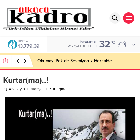
32
BIST
°C
İSTANBUL
13.779,39
PARÇALI BULUTLU
Okumayı Pek de Sevmiyoruz Herhalde
Kurtar(ma)..!
Anasayfa
Manşet
Kurtar(ma)..!