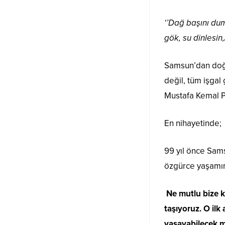
‘’Dağ başını du
gök, su dinlesin,
Samsun’dan doğan
değil, tüm işgal
Mustafa Kemal Pa
En nihayetinde;
99 yıl önce Sams
özgürce yaşamım
Ne mutlu bize k
taşıyoruz. O il
yaşayabilecek m