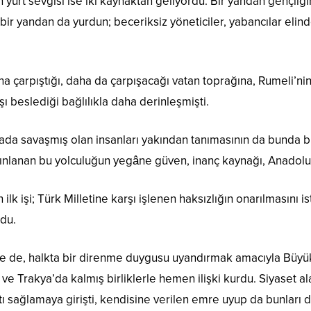
 yurt sevgisi ise iki kaynaktan geliyordu: Bir yandan gençliğ
bir yandan da yurdun; beceriksiz yöneticiler, yabancılar el
na çarpıştığı, daha da çarpışacağı vatan toprağına, Rumeli’ni
şı beslediği bağlılıkla daha derinleşmişti.
rada savaşmış olan insanları yakından tanımasının da bunda bü
nlanan bu yolculuğun yegâne güven, inanç kaynağı, Anadolu’n
ilk işi; Türk Milletine karşı işlenen haksızlığın onarılmasını
ldu.
e de, halkta bir direnme duygusu uyandırmak amacıyla Büyük
ve Trakya’da kalmış birliklerle hemen ilişki kurdu. Siyaset al
ı sağlamaya girişti, kendisine verilen emre uyup da bunları d