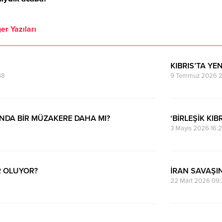
er Yazıları
KIBRIS’TA YEN
48
9 Temmuz 2026 2
NDA BİR MÜZAKERE DAHA MI?
‘BİRLEŞİK KI
3 Mayıs 2026 16:
R OLUYOR?
İRAN SAVAŞIN
22 Mart 2026 09: