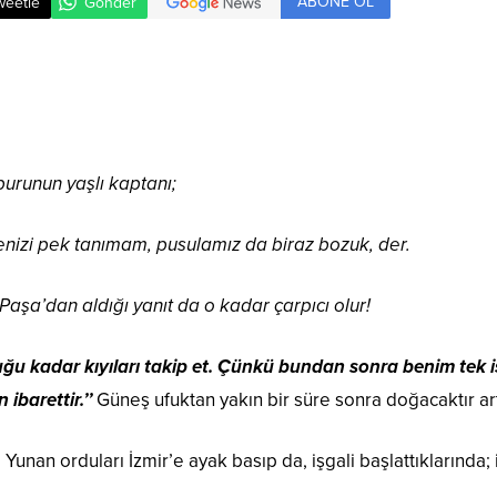
ABONE OL
weetle
Gönder
runun yaşlı kaptanı;
enizi pek tanımam, pusulamız da biraz bozuk, der.
aşa’dan aldığı yanıt da o kadar çarpıcı olur!
u kadar kıyıları takip et. Çünkü bundan sonra benim tek i
barettir.’’
Güneş ufuktan yakın bir süre sonra doğacaktır ar
 Yunan orduları İzmir’e ayak basıp da, işgali başlattıklarında