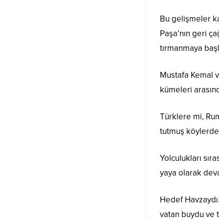
Bu gelişmeler ka
Paşa’nın geri ça
tırmanmaya baş
Mustafa Kemal ve
kümeleri arasınd
Türklere mi, Rum
tutmuş köylerden
Yolculukları sır
yaya olarak dev
Hedef Havzaydı… 
vatan buydu ve t