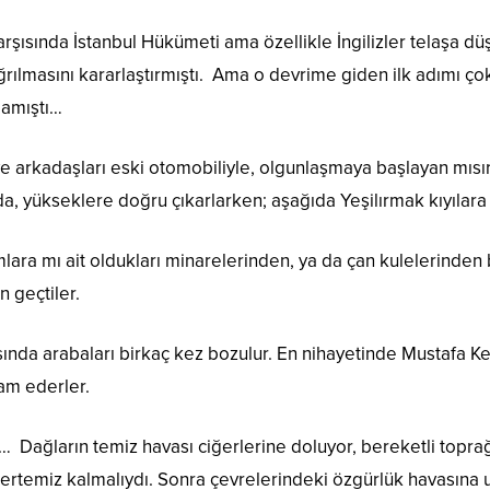
rşısında İstanbul Hükümeti ama özellikle İngilizler telaşa d
ğrılmasını kararlaştırmıştı. Ama o devrime giden ilk adımı ço
lamıştı…
 arkadaşları eski otomobiliyle, olgunlaşmaya başlayan mısır
a, yükseklere doğru çıkarlarken; aşağıda Yeşilırmak kıyılar
lara mı ait oldukları minarelerinden, ya da çan kulelerinden 
 geçtiler.
asında arabaları birkaç kez bozulur. En nihayetinde Mustafa K
am ederler.
Dağların temiz havası ciğerlerine doluyor, bereketli toprağ
ertemiz kalmalıydı. Sonra çevrelerindeki özgürlük havasına uy