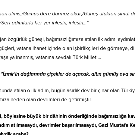
man almış,/Gümüş dere durmaz akar;/Güneş ufuktan şimdi do
/Sert adımlarla her yer inlesin, inlesin…’’
 özgürlük güneşi, bağımsızlığımıza atılan ilk adımı aydınlat
 güçleri, vatana ihanet içinde olan işbirlikçileri de görmeye
şa’ya inanmış, vatanına sevdalı Türk Milleti…
‘’İzmir’in dağlarında çiçekler de açacak, altın gümüş ova s
unda atılan o ilk adım, bugün asırlık dev bir çınar olan Türk
ıza neden olan devrimleri de getirmiştir.
i, böylesine büyük bir dâhinin önderliğinde bağımsızlığa ka
k adım atılmasaydı, devrimler başarılmasaydı, Gazi Mustafa K
iydik acaba?