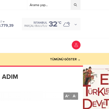
32
ST
°C
İSTANBUL
3.779,39
PARÇALI BULUTLU
TÜMÜNÜ GÖSTER →
K ADIM
A
A
+
-