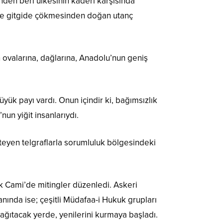
inden beri ülkesinin kaderi karşısında
inde gitgide çökmesinden doğan utanç
n ovalarına, dağlarına, Anadolu’nun geniş
yük payı vardı. Onun içindir ki, bağımsızlık
un yiğit insanlarıydı.
 isteyen telgraflarla sorumluluk bölgesindeki
 Cami’de mitingler düzenledi. Askeri
anında ise; çeşitli Müdafaa-i Hukuk grupları
ağıtacak yerde, yenilerini kurmaya başladı.