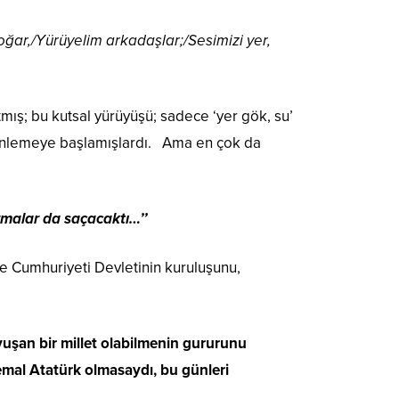
ğar,/Yürüyelim arkadaşlar;/Sesimizi yer,
mış; bu kutsal yürüyüşü; sadece ‘yer gök, su’
, dinlemeye başlamışlardı. Ama en çok da
ırmalar da saçacaktı…’’
iye Cumhuriyeti Devletinin kuruluşunu,
vuşan bir millet olabilmenin gururunu
emal Atatürk olmasaydı, bu günleri