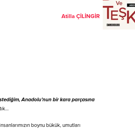
Atilla ÇİLİNGİR
stediğim, Anadolu’nun bir kara parçasına
tık…
; insanlarımızın boynu bükük, umutları