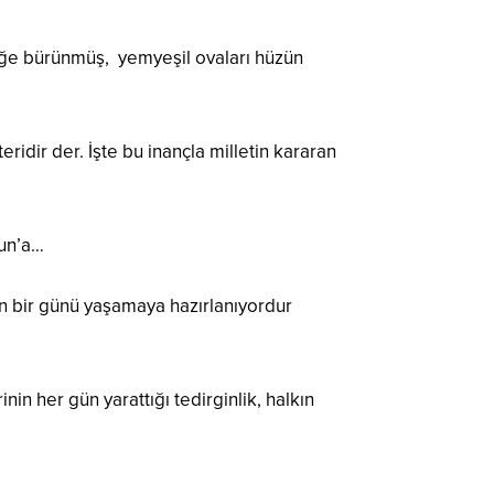
zliğe bürünmüş, yemyeşil ovaları hüzün
idir der. İşte bu inançla milletin kararan
sun’a…
an bir günü yaşamaya hazırlanıyordur
nin her gün yarattığı tedirginlik, halkın