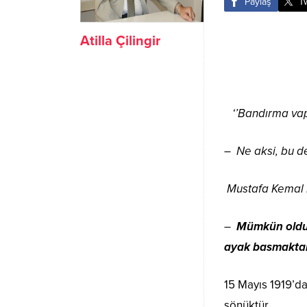
Paylaş
T
Atilla Çilingir
‘’Bandırma vapu
– Ne aksi, bu d
Mustafa Kemal P
–
Mümkün olduğ
ayak basmaktan i
15 Mayıs 1919’da
sönüktür.