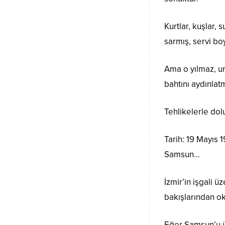
Kurtlar, kuşlar,
sarmış, servi bo
Ama o yılmaz, um
bahtını aydınlat
Tehlikelerle dol
Tarih: 19 Mayıs 
Samsun…
İzmir’in işgali ü
bakışlarından ok
Eğer Samsun’u ü