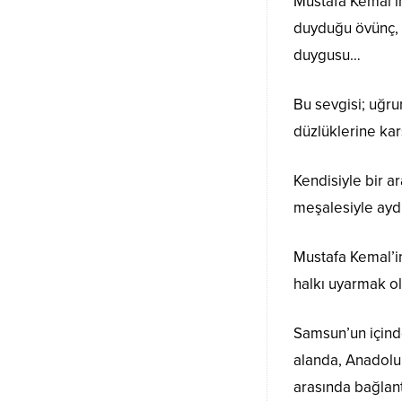
Mustafa Kemal’in
duyduğu övünç, 
duygusu…
Bu sevgisi; uğru
düzlüklerine kar
Kendisiyle bir a
meşalesiyle aydı
Mustafa Kemal’in 
halkı uyarmak o
Samsun’un içind
alanda, Anadolu 
arasında bağlant