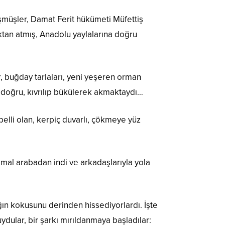
üşmüşler, Damat Ferit hükümeti Müfettiş
ktan atmış, Anadolu yaylalarına doğru
, buğday tarlaları, yeni yeşeren orman
a doğru, kıvrılıp bükülerek akmaktaydı…
belli olan, kerpiç duvarlı, çökmeye yüz
emal arabadan indi ve arkadaşlarıyla yola
ın kokusunu derinden hissediyorlardı. İşte
dular, bir şarkı mırıldanmaya başladılar: