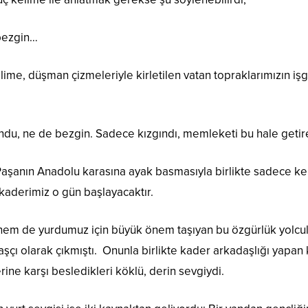
 bezgin…
lime, düşman çizmeleriyle kirletilen vatan topraklarımızın işg
du, ne de bezgin. Sadece kızgındı, memleketi bu hale getir
şanın Anadolu karasına ayak basmasıyla birlikte sadece kendi
kaderimiz o gün başlayacaktır.
hem de yurdumuz için büyük önem taşıyan bu özgürlük yolcul
şçı olarak çıkmıştı. Onunla birlikte kader arkadaşlığı yapan 
lerine karşı besledikleri köklü, derin sevgiydi.