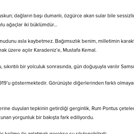
 suskun; dağların başı dumanlı, özgürce akan sular bile sessi
ylu ağaçlar iki büklümdür…
udunu asla kaybetmez. Bağımsızlık benim, milletimin karakter
mak üzere açılır Karadeniz’e, Mustafa Kemal.
u, sıkıntılı bir yolculuk sonrasında, gün doğuşuyla varılır Sam
1919’u göstermektedir. Görünüşte diğerlerinden farklı olmay
zerine duyulan tepkinin getirdiği gerginlik, Rum Pontus çeteleri
unan yorgunluk bir bakışta fark ediliyordu.
ç kelime ile anlatmak gerekse şu söylenebilirdi;