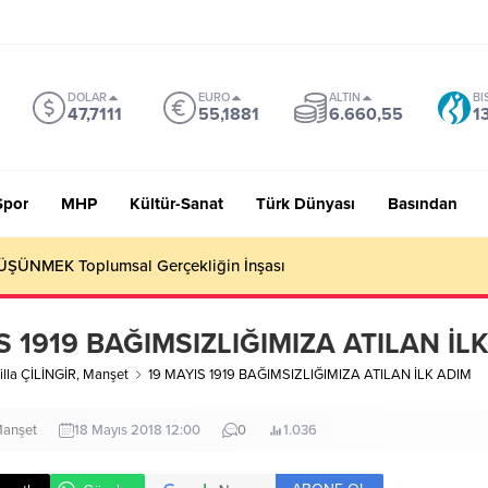
DOLAR
EURO
ALTIN
BI
47,7111
55,1881
6.660,55
1
Spor
MHP
Kültür-Sanat
Türk Dünyası
Basından
 Sevmiyoruz Herhalde
S 1919 BAĞIMSIZLIĞIMIZA ATILAN İL
illa ÇİLİNGİR
,
Manşet
19 MAYIS 1919 BAĞIMSIZLIĞIMIZA ATILAN İLK ADIM
anşet
18 Mayıs 2018 12:00
0
1.036