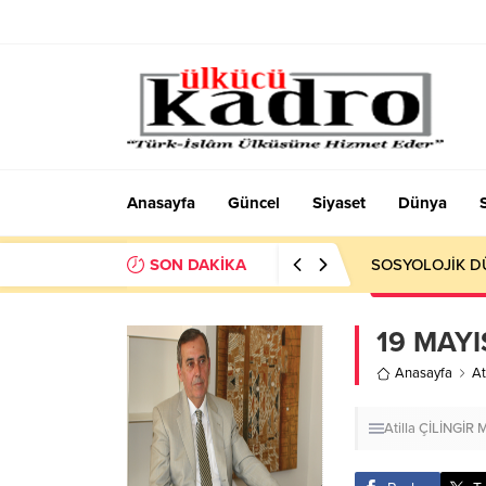
Anasayfa
Güncel
Siyaset
Dünya
SON DAKİKA
Okumayı Pek de
19 MAYI
Anasayfa
At
Atilla ÇİLİNGİR
M