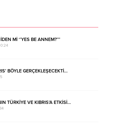
İDEN Mİ ‘’YES BE ANNEM?’’’
0:24
BRIS’ BÖYLE GERÇEKLEŞECEKTİ…
25
IN TÜRKİYE VE KIBRIS’A ETKİSİ…
34