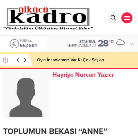
28
ALTIN
°C
İSTANBUL
6.660,55
HAFIF YAĞMURLU
Öyle İnsanlarımız Var Ki Çok Şaşkın
Hayriye Nurcan Yazıcı
TOPLUMUN BEKASI “ANNE”