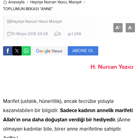
Anasayfa
Hayriye Nurcan Yazıcı
,
Manşet
TOPLUMUN BEKASI “ANNE”
Hayriye Nurcan Yazıcı
Manşet
A
A
+
-
10 Mayıs 2018 20:28
0
1.268
ABONE OL
H. Nurcan Yazıcı
Marifet (ustalık, hünerlilik), ancak tecrübe yoluyla
kazanılabilen bir bilgidir.
Sadece kadının annelik marifeti
Allah’ın ona daha doğuştan verdiği bir hediyedir.
(Anne
olmayan kadınlar bile, birer anne marifetine sahiptir.