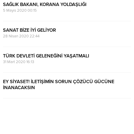
SAĞLIK BAKANI, KORANA YOLDAŞLIĞI
5 Mayıs 2020 00:15
SANAT BİZE İYİ GELİYOR
28 Nisan 2020 22:44
TÜRK DEVLETİ GELENEĞİNİ YAŞATMALI
31 Mart 2020 16:13
EY SİYASET! İLETİŞİMİN SORUN ÇÖZÜCÜ GÜCÜNE
İNANACAKSIN
15 Ocak 2020 00:20